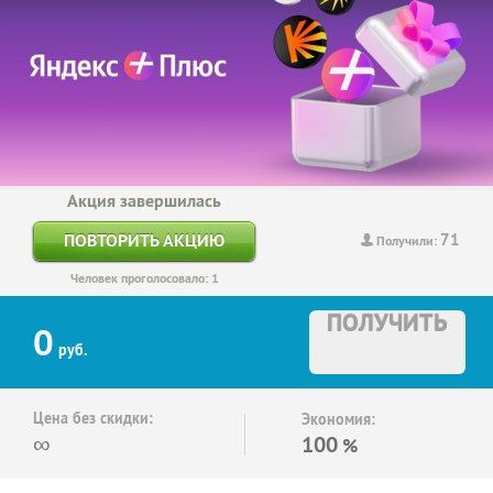
Акция завершилась
71
ПОВТОРИТЬ АКЦИЮ
Получили:
Человек проголосовало: 1
ПОЛУЧИТЬ
0
руб.
Цена без скидки:
Экономия:
∞
100
%