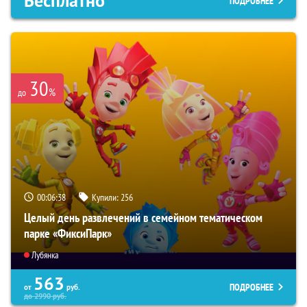
Бесплатно
ПОДРОБНЕЕ
30
%
до
00:06:37
Купили:
256
Целый день развлечений в семейном тематическом
парке «ФиксиПарк»
Лубянка
563
ПОДРОБНЕЕ
от
руб.
до
2990
руб.