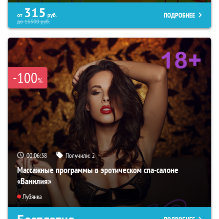
315
ПОДРОБНЕЕ
от
руб.
до
16500
руб.
-100
%
00:06:37
Получили:
2
Массажные программы в эротическом спа-салоне
«Ванилия»
Лубянка