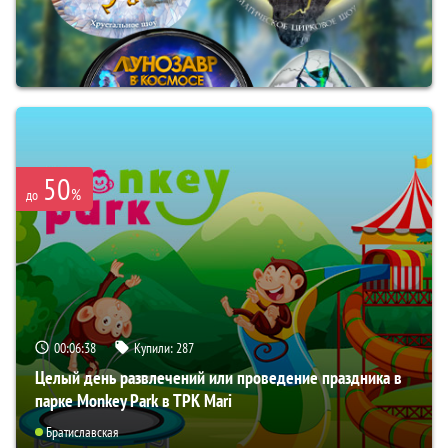
50
%
до
00:06:37
Купили:
287
Целый день развлечений или проведение праздника в
парке Monkey Park в ТРК Mari
Братиславская