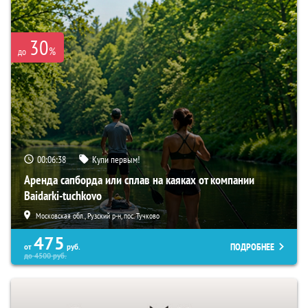
30
%
до
00:06:37
Купи первым!
Аренда сапборда или сплав на каяках от компании
Baidarki-tuchkovo
Московская обл., Рузский р-н, пос. Тучково
475
ПОДРОБНЕЕ
от
руб.
до
4500
руб.