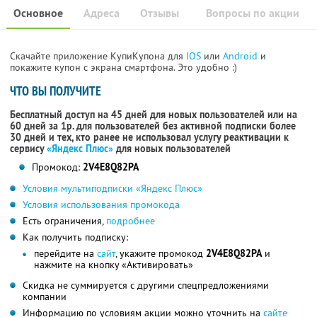
Основное
Адреса
Отзывы
Вопросы по акции
Скачайте приложение КупиКупона для
IOS
или
Android
и
покажите купон с экрана смартфона. Это удобно :)
ЧТО ВЫ ПОЛУЧИТЕ
Бесплатный доступ на 45 дней для новых пользователей или на
60 дней за 1р. для пользователей без активной подписки более
30 дней и тех, кто ранее не использовал услугу реактивации к
сервису
«Яндекс Плюс»
для новых пользователей
Промокод:
2V4E8Q82PA
Условия мультиподписки «Яндекс Плюс»
Условия использования промокода
Есть ограничения,
подробнее
Как получить подписку:
перейдите на
сайт
, укажите промокод
2V4E8Q82PA
и
нажмите на кнопку «Активировать»
Скидка не суммируется с другими спецпредложениями
компании
Информацию по условиям акции можно уточнить на
сайте