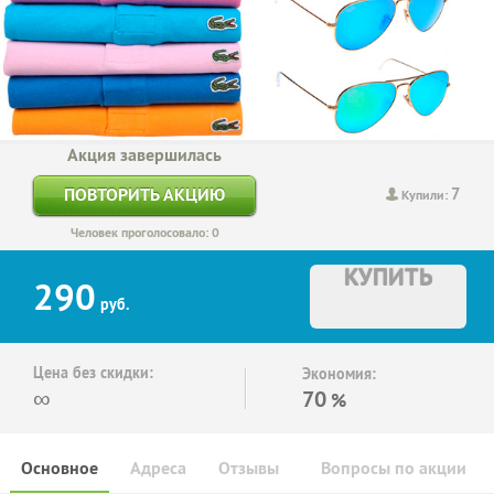
Акция завершилась
7
ПОВТОРИТЬ АКЦИЮ
Купили:
Человек проголосовало: 0
КУПИТЬ
290
руб.
Цена без скидки:
Экономия:
∞
70
%
Основное
Адреса
Отзывы
Вопросы по акции