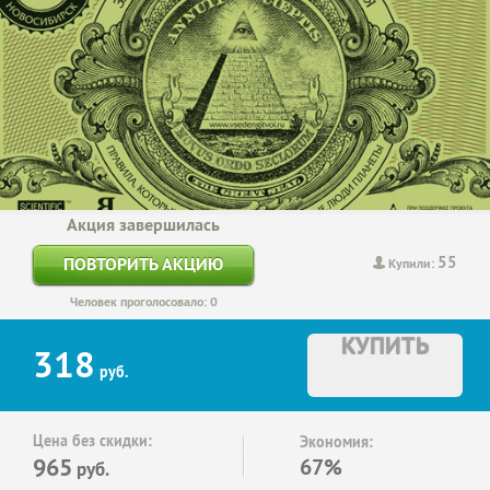
Акция завершилась
55
ПОВТОРИТЬ АКЦИЮ
Купили:
Человек проголосовало: 0
КУПИТЬ
318
руб.
Цена без скидки:
Экономия:
965
67%
руб.