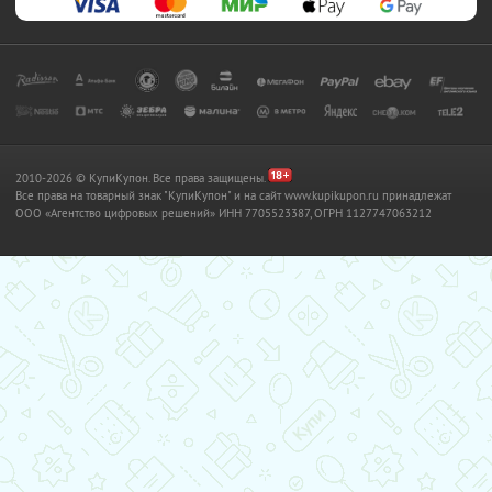
2010-2026 © КупиКупон. Все права защищены.
Все права на товарный знак "КупиКупон" и на сайт www.kupikupon.ru принадлежат
OOO «Агентство цифровых решений» ИНН 7705523387, ОГРН 1127747063212