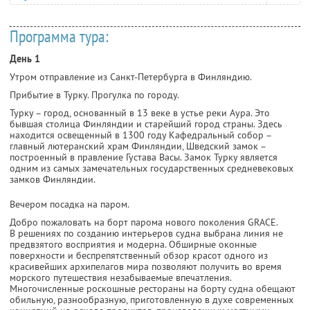
Программа тура:
День 1
Утром отправление из Санкт-Петербурга в Финляндию.
Прибытие в Турку. Прогулка по городу.
Турку – город, основанный в 13 веке в устье реки Аура. Это
бывшая столица Финляндии и старейший город страны. Здесь
находится освещенный в 1300 году Кафедральный собор –
главный лютеранский храм Финляндии, Шведский замок –
построенный в правление Густава Васы. Замок Турку является
одним из самых замечательных государственных средневековых
замков Финляндии.
Вечером посадка на паром.
Добро пожаловать на борт парома нового поколения GRACE.
В решениях по созданию интерьеров судна выбрана линия не
предвзятого восприятия и модерна. Обширные оконные
поверхности и беспрепятственный обзор красот одного из
красивейших архипелагов мира позволяют получить во время
морского путешествия незабываемые впечатления.
Многочисленные роскошные рестораны на борту судна обещают
обильную, разнообразную, приготовленную в духе современных