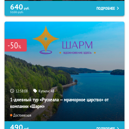
640
ПОДРОБНЕЕ
руб.
5100
руб.
-50
%
12:58:07
Купили:
48
1-дневный тур «Рускеала — мраморное царство» от
компании «Шарм»
Достоевская
490
ПОДРОБНЕЕ
руб.