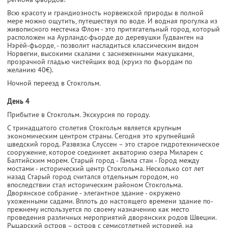
Всю красоту и грандиозность норвежской природы в полной
мере можно ощутить, путешествуя по воде. И водная прогулка из
живописного местечка Флом - это притягательный город, который
расположен на Аурландс-фьорде до деревушки Гудванген на
Нэрёй-фьорде, - позволит насладиться классическим видом
Норвегии, высокими скалами с заснеженными макушками,
прозрачной гладью чистейших вод (круиз по фьордам по
желанию 40€).
Ночной переезд в Стокгольм.
День 4
Прибытие в Стокгольм. Экскурсия по городу.
С тринадцатого столетия Стокгольм является крупным
экономическим центром страны. Сегодня это крупнейший
шведский город. Развязка Слуссен – это старое гидротехническое
сооружение, которое соединяет акваторию озера Миларен с
Балтийским морем. Старый город - Гамла стан - Город между
мостами - исторический центр Стокгольма. Несколько сот лет
назад Старый город считался отдельным городом, но
впоследствии стал историческим районом Стокгольма.
Дворянское собрание - элегантное здание - окружено
ухоженными садами. Вплоть до настоящего времени здание по-
прежнему используется по своему назначению как место
проведения различных мероприятий дворянских родов Швеции.
Рыцарский остров – остров с семисотлетней историей, на