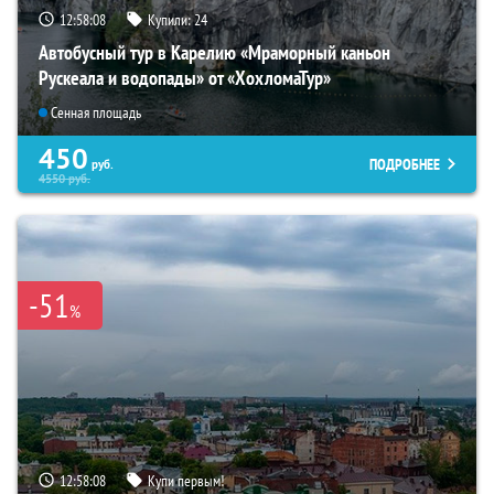
12:58:07
Купили:
24
Автобусный тур в Карелию «Мраморный каньон
Рускеала и водопады» от «ХохломаТур»
Сенная площадь
450
ПОДРОБНЕЕ
руб.
4550
руб.
-51
%
12:58:07
Купи первым!