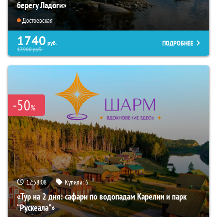
берегу Ладоги»
Достоевская
1740
ПОДРОБНЕЕ
руб.
13900
руб.
-50
%
12:58:07
Купили:
6
«Тур на 2 дня: сафари по водопадам Карелии и парк
“Рускеала"»