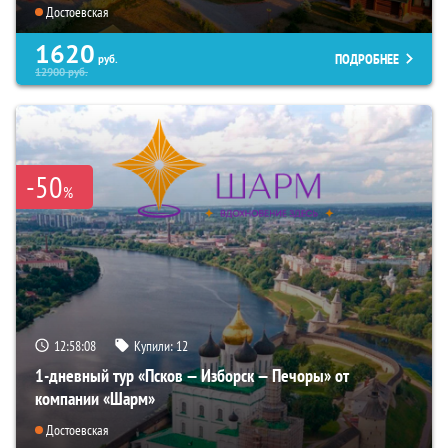
Достоевская
1620
ПОДРОБНЕЕ
руб.
12900
руб.
-50
%
12:58:07
Купили:
12
1-дневный тур «Псков — Изборск — Печоры» от
компании «Шарм»
Достоевская