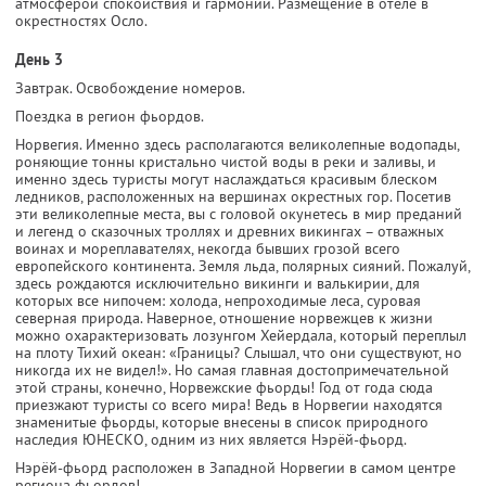
атмосферой спокойствия и гармонии. Размещение в отеле в
окрестностях Осло.
День 3
Завтрак. Освобождение номеров.
Поездка в регион фьордов.
Норвегия. Именно здесь располагаются великолепные водопады,
роняющие тонны кристально чистой воды в реки и заливы, и
именно здесь туристы могут наслаждаться красивым блеском
ледников, расположенных на вершинах окрестных гор. Посетив
эти великолепные места, вы с головой окунетесь в мир преданий
и легенд о сказочных троллях и древних викингах – отважных
воинах и мореплавателях, некогда бывших грозой всего
европейского континента. Земля льда, полярных сияний. Пожалуй,
здесь рождаются исключительно викинги и валькирии, для
которых все нипочем: холода, непроходимые леса, суровая
северная природа. Наверное, отношение норвежцев к жизни
можно охарактеризовать лозунгом Хейердала, который переплыл
на плоту Тихий океан: «Границы? Слышал, что они существуют, но
никогда их не видел!». Но самая главная достопримечательной
этой страны, конечно, Норвежские фьорды! Год от года сюда
приезжают туристы со всего мира! Ведь в Норвегии находятся
знаменитые фьорды, которые внесены в список природного
наследия ЮНЕСКО, одним из них является Нэрёй-фьорд.
Нэрёй-фьорд расположен в Западной Норвегии в самом центре
региона фьордов!