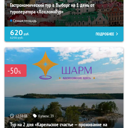
Гастрономический тур в Выборг на 1 день от
туроператора «ХохломаТур»
Сенная площадь
620
ПОДРОБНЕЕ
руб.
6290
руб.
-50
%
12:58:07
Купили:
39
Тур на 2 дня «Карельское счастье — проживание на