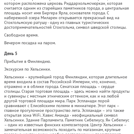
котором расположена церковь Риддархольмсчюркан, которая
считается одним из старейших памятников города, а центральная
площадь носит имя Биргера Ярла, основателя города. С
набережной озера Миларен открывается прекрасный вид на
Стокгольмскую ратушу - одну из главных туристических
достопримечательностей Стокгольма, символ шведской столицы.
Свободное время.
Вечером посадка на паром.
День 5
Прибытие в Финляндию.
Экскурсия по Хельсинки.
Хельсинки – крупнейший город Финляндии, которая длительное
время входила в состав Российской Империи, что, конечно,
отражено и в облике города. Сенатская площадь – сердце
столицы. Старая торговая площадь – здесь можно найти продукты
и сувениры с местным этническим оттенком, как и на любой
другой торговой площади мира. Парк Эспланади порой
сравнивают с Елисейскими полями в миниатюре. Этот парк –
главное прогулочное пространство лета. Эспланади – это также
открытая зона WiFi. Хавис Аманда - неофициальный символ
Хельсинки. Здание Парламента. Памятник Сибелиусу. Ян Сибелиус
– один из известных финских композиторов. Центр Хельсинки –
замечательная возможность походить по магазинам, крупные