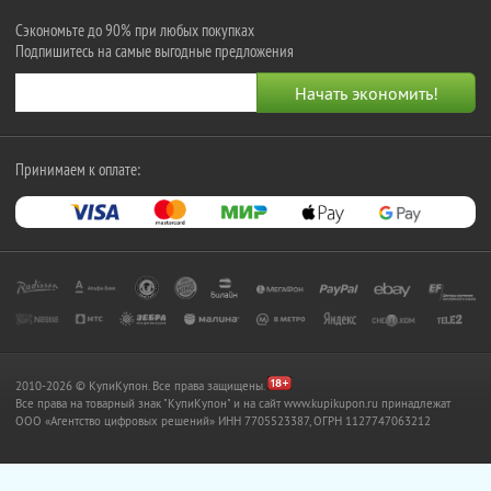
Сэкономьте до 90% при любых покупках
Подпишитесь на самые выгодные предложения
Принимаем к оплате:
2010-2026 © КупиКупон. Все права защищены.
Все права на товарный знак "КупиКупон" и на сайт www.kupikupon.ru принадлежат
OOO «Агентство цифровых решений» ИНН 7705523387, ОГРН 1127747063212