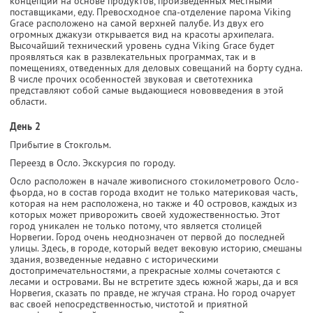
концепций на основе продуктов, произведенных местными
поставщиками, еду. Превосходное спа-отделение парома Viking
Grace расположено на самой верхней палубе. Из двух его
огромных джакузи открывается вид на красоты архипелага.
Высочайший технический уровень судна Viking Grace будет
проявляться как в развлекательных программах, так и в
помещениях, отведенных для деловых совещаний на борту судна.
В числе прочих особенностей звуковая и светотехника
представляют собой самые выдающиеся нововведения в этой
области.
День 2
Прибытие в Стокгольм.
Переезд в Осло. Экскурсия по городу.
Осло расположен в начале живописного стокилометрового Осло-
фьорда, но в состав города входит не только материковая часть,
которая на нем расположена, но также и 40 островов, каждых из
которых может приворожить своей художественностью. Этот
город уникален не только потому, что является столицей
Норвегии. Город очень неоднозначен от первой до последней
улицы. Здесь, в городе, который ведет вековую историю, смешаны
здания, возведенные недавно с историческими
достопримечательностями, а прекрасные холмы сочетаются с
лесами и островами. Вы не встретите здесь южной жары, да и вся
Норвегия, сказать по правде, не жгучая страна. Но город очарует
вас своей непосредственностью, чистотой и приятной