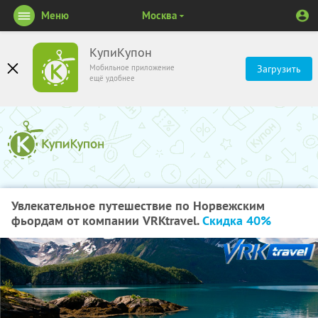
Меню
Москва
КупиКупон
Мобильное приложение
Загрузить
ещё удобнее
Увлекательное путешествие по Норвежским
фьордам от компании VRKtravel.
Скидка 40%