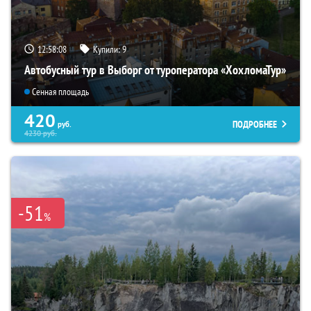
12:58:07
Купили:
9
Автобусный тур в Выборг от туроператора «ХохломаТур»
Сенная площадь
420
ПОДРОБНЕЕ
руб.
4230
руб.
-51
%