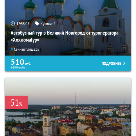
12:58:07
Купили:
2
Автобусный тур в Великий Новгород от туроператора
«ХохломаТур»
Сенная площадь
510
ПОДРОБНЕЕ
руб.
5190
руб.
-51
%