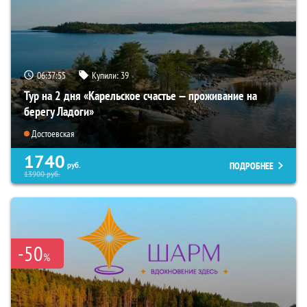
06:37:53
Купили:
39
Тур на 2 дня «Карельское счастье — проживание на
берегу Ладоги»
Достоевская
1740
ПОДРОБНЕЕ
руб.
13900
руб.
-50
%