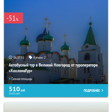
-51
%
06:37:53
Купили:
2
Автобусный тур в Великий Новгород от туроператора
«ХохломаТур»
Сенная площадь
510
ПОДРОБНЕЕ
руб.
5190
руб.