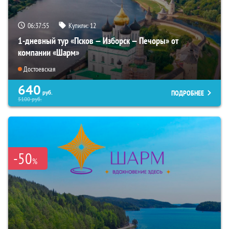
06:37:53
Купили:
12
1-дневный тур «Псков — Изборск — Печоры» от
компании «Шарм»
Достоевская
640
ПОДРОБНЕЕ
руб.
5100
руб.
-50
%