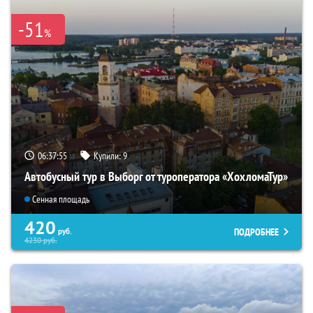
-51
%
06:37:53
Купили:
9
Автобусный тур в Выборг от туроператора «ХохломаТур»
Сенная площадь
420
ПОДРОБНЕЕ
руб.
4230
руб.