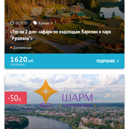
06:37:53
Купили:
6
«Тур на 2 дня: сафари по водопадам Карелии и парк
“Рускеала"»
Достоевская
1620
ПОДРОБНЕЕ
руб.
12900
руб.
-50
%