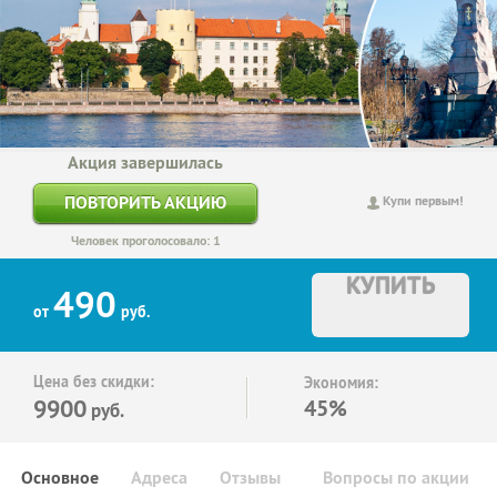
Акция завершилась
ПОВТОРИТЬ АКЦИЮ
Купи первым!
Человек проголосовало: 1
КУПИТЬ
490
от
руб.
Цена без скидки:
Экономия:
9900
45%
руб.
Основное
Адреса
Отзывы
Вопросы по акции