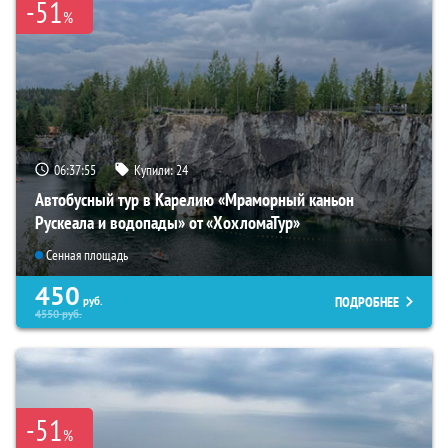
-51
%
06:37:53
Купили:
24
Автобусный тур в Карелию «Мраморный каньон
Рускеала и водопады» от «ХохломаТур»
Сенная площадь
450
ПОДРОБНЕЕ
руб.
4550
руб.
-51
%