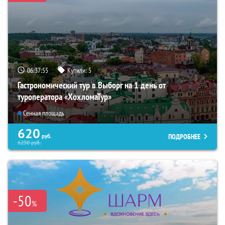
06:37:53
Купили:
5
Гастрономический тур в Выборг на 1 день от
туроператора «ХохломаТур»
Сенная площадь
620
ПОДРОБНЕЕ
руб.
6290
руб.
-50
%