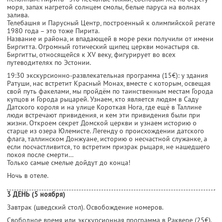
моря, запах нагретой солнцем смолы, белые паруса на волнах
залива.
Телебашня и Парусный Центр, построенный к олимпийской регате
1980 года – это тоже Пирита.
Название и района, и впадающей в море реки получили от имени
Биргитта. Огромный готический щипец церкви монастыря св.
Биргитты, относящейся к XV веку, фигурирует во всех
путеводителях по Эстонии.
19:30 экскурсионно-развлекательная программа (15€): у здания
Ратуши, нас встретит Красный Монах, вместе с которым, освещая
свой путь факелами, мы пройдём по таинственным местам Города
купцов и Города рыцарей. Узнаем, кто является людям в Саду
Датского короля и на улице Короткая Нога, где ещё в Таллине
люди встречают привидения, и кем эти привидения были при
жизни. Откроем секрет Домской церкви и узнаем историю о
старце из озера Юлемисте. Легенду о происхождении датского
флага, таллинском Донжуане, историю о несчастной служанке, а
если посчастливится, то встретим призрак рыцаря, не нашедшего
покоя после смерти…
Только самые смелые дойдут до конца!
Ночь в отеле.
3 ДЕНЬ (5 ноября)
Завтрак (шведский стол). Освобождение номеров.
Свободное время или экскурсионная программа в Раквере (25€).