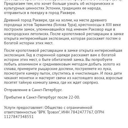
Предлагаем тем, кто хочет больше узнать об исторических и
культурных ценностях Эстонии, традициях ее народа,
отправиться в поездку в город Раквере.
Древний город Раквере, где на холме, на месте древнего
городища эстов Тарванпеа (Голова Тура), крестоносцы в XIII веке
построили замок, упоминавшийся под именем Раковор еще в
новгородских летописях. После кропотливой реставрации в замке
открыта интереснейшая экспозиция, которая расскажет гостям о
богатой истории этих мест.
После кропотливой реставрации в замке открыта интереснейшая
экспозиция. Гид в старинной одежде расскажет вам о богатой
истории этих мест, о быте обитателей замка. Вы попробуете
побыть алхимиком и средневековым методом добыть золото из
сплава, примерите рыцарские доспехи, постреляете из лука,
посмотрите камеру пыток, спуститесь в «чистилище». И пока дети
чеканят монетки и мастерят свечи из настоящего воска, взрослые
посетят тайную комнату замка, где их ждет сюрприз.
Отправление в Санкт-Петербург.
Прибытие в Санкт-Петербург после 22-00.
Услуги предоставляет: Общество с ограниченной
ответственностью "ВРК Трэвэл",
ИНН 7842477767
, ОГРН
1127847348551