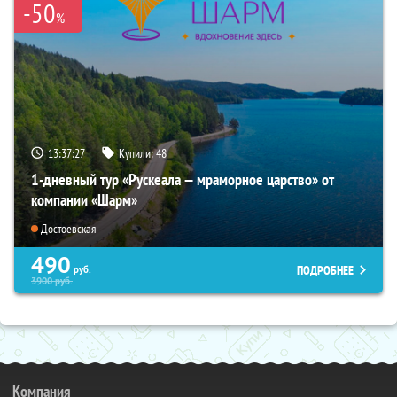
-50
%
13:37:26
Купили:
48
1-дневный тур «Рускеала — мраморное царство» от
компании «Шарм»
Достоевская
490
ПОДРОБНЕЕ
руб.
3900
руб.
Компания