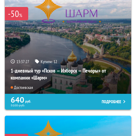
-50
%
13:37:26
Купили:
12
1-дневный тур «Псков — Изборск — Печоры» от
компании «Шарм»
Достоевская
640
ПОДРОБНЕЕ
руб.
5100
руб.