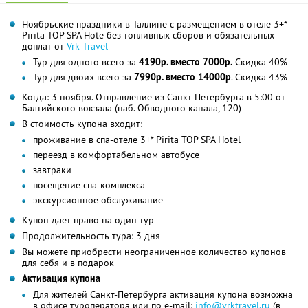
Ноябрьские праздники в Таллине с размещением в отеле 3+*
Pirita TOP SPA Hote без топливных сборов и обязательных
доплат от
Vrk Travel
Тур для одного всего за
4190р. вместо 7000р.
Скидка 40%
Тур для двоих всего за
7990р. вместо 14000р
. Скидка 43%
Когда: 3 ноября. Отправление из Санкт-Петербурга в 5:00 от
Балтийского вокзала (наб. Обводного канала, 120)
В стоимость купона входит:
проживание в спа-отеле 3+* Pirita TOP SPA Hotel
переезд в комфортабельном автобусе
завтраки
посещение спа-комплекса
экскурсионное обслуживание
Купон даёт право на один тур
Продолжительность тура: 3 дня
Вы можете приобрести неограниченное количество купонов
для себя и в подарок
Активация купона
Для жителей Санкт-Петербурга активация купона возможна
в офисе туроператора или по e-mail:
info@vrktravel.ru
(в