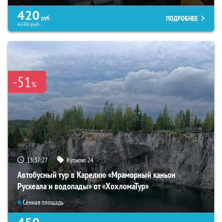
420
ПОДРОБНЕЕ
руб.
4230
руб.
-51
%
13:37:26
Купили:
24
Автобусный тур в Карелию «Мраморный каньон
Рускеала и водопады» от «ХохломаТур»
Сенная площадь