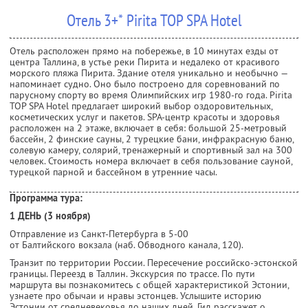
Отель 3+* Pirita TOP SPA Hotel
Отель расположен прямо на побережье, в 10 минутах езды от
центра Таллина, в устье реки Пирита и недалеко от красивого
морского пляжа Пирита. Здание отеля уникально и необычно —
напоминает судно. Оно было построено для соревнований по
парусному спорту во время Олимпийских игр 1980-го года. Pirita
TOP SPA Hotel предлагает широкий выбор оздоровительных,
косметических услуг и пакетов. SPA-центр красоты и здоровья
расположен на 2 этаже, включает в себя: большой 25-метровый
бассейн, 2 финские сауны, 2 турецкие бани, инфракрасную баню,
солевую камеру, солярий, тренажерный и спортивный зал на 300
человек. Стоимость номера включает в себя пользование сауной,
турецкой парной и бассейном в утренние часы.
Программа тура:
1 ДЕНЬ (3 ноября)
Отправление из Санкт-Петербурга в 5-00
от Балтийского вокзала (наб. Обводного канала, 120).
Транзит по территории России. Пересечение российско-эстонской
границы. Переезд в Таллин. Экскурсия по трассе. По пути
маршрута вы познакомитесь с общей характеристикой Эстонии,
узнаете про обычаи и нравы эстонцев. Услышите историю
Эстонии от средневековья до наших дней. Гид расскажет о