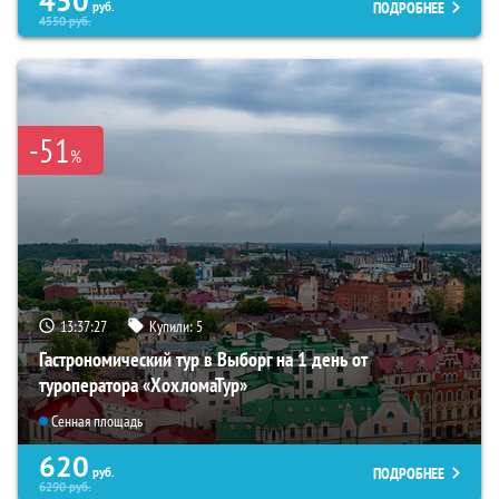
450
ПОДРОБНЕЕ
руб.
4550
руб.
-51
%
13:37:26
Купили:
5
Гастрономический тур в Выборг на 1 день от
туроператора «ХохломаТур»
Сенная площадь
620
ПОДРОБНЕЕ
руб.
6290
руб.