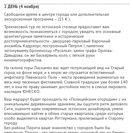
2 ДЕНЬ (4 ноября)
Свободное время в центре города или дополнительная
экскурсионная программа – (15 € ).
Трехчасовой тур по эстонской столице предоставит вам
возможность познакомиться с городом, увидеть его основные
архитектурные памятники и исторические
достопримечательности - дворцово-парковый барочный
ансамбль Кадриорг, построенный Петром I, памятник
затонувшему броненосцу «Русалка», замок графа Орлова-
Давыдова, он же Баскервиль-холл, с легкой руки
кинематографистов.
На склоне горы Ласнамяэ вас ждет потрясающий вид на Старый
город на фоне моря, и к морю же спускается естественный
амфитеатр Певческого Поля – места проведения знаменитых на
весь мир песенных фестивалей. Славной традиции уже более 140
лет, и она по праву занимает достойное место в списке мирового
наследия ЮНЕСКО.
Ваш маршрут будет проходить по «Полицейским огородам» с их
уникальными деревянными зданиями, вы ощутите ритм делового
Сити, оцените идеи современных эстонских дизайнеров, умело
вписывающих хайтек в облик старых кварталов, среди которых
особо выделяется квартал Роттермана, прилегающий к Старому
городу.
Без района Пирита ваше знакомство с городом было бы
неполным. Пирита - это песчаные пляжи, сосновый лес на берегу