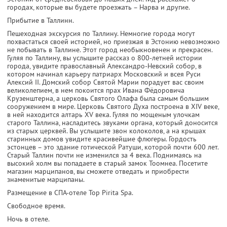
городах, которые вы будете проезжать – Нарва и другие.
Прибытие в Таллинн.
Пешеходная экскурсия по Таллину. Немногие города могут
похвастаться своей историей, но приезжая в Эстонию невозможно
не побывать в Таллине. Этот город необыкновенен и прекрасен.
Гуляя по Таллину, вы услышите рассказ о 800-летней истории
города, увидите православный Александро-Невский собор, в
котором начинал карьеру патриарх Московский и всея Руси
Алексий II. Домский собор Святой Марии порадует вас своим
великолепием, в нем покоится прах Ивана Фёдоровича
Крузенштерна, а церковь Святого Олафа была самым большим
сооружением в мире. Церковь Святого Духа построена в XIV веке,
в ней находится алтарь XV века. Гуляя по мощеным улочкам
старого Таллина, насладитесь звуками органа, который доносится
из старых церквей. Вы услышите звон колоколов, а на крышах
старинных домов увидите красивейшие флюгеры. Гордость
эстонцев – это здание готической Ратуши, которой почти 600 лет.
Старый Таллин почти не изменился за 4 века. Поднимаясь на
высокий холм вы попадаете в старый замок Тоомнеа. Посетите
магазин марципанов, вы сможете отведать и приобрести
знаменитые марципаны.
Размещение в СПА-отеле Top Pirita Spa.
Свободное время.
Ночь в отеле.