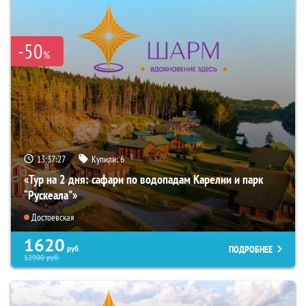
-50
%
13:37:26
Купили:
6
«Тур на 2 дня: сафари по водопадам Карелии и парк
“Рускеала"»
Достоевская
1620
ПОДРОБНЕЕ
руб.
12900
руб.