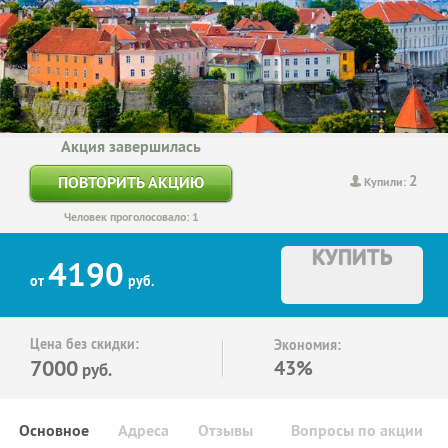
Акция завершилась
2
ПОВТОРИТЬ АКЦИЮ
Купили:
Человек проголосовало: 1
КУПИТЬ
4190
от
руб.
Цена без скидки:
Экономия:
7000
43%
руб.
Основное
Адреса
Отзывы
Вопросы по акции