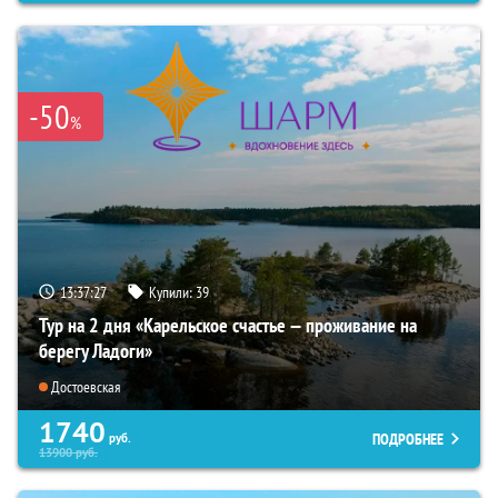
-50
%
13:37:26
Купили:
39
Тур на 2 дня «Карельское счастье — проживание на
берегу Ладоги»
Достоевская
1740
ПОДРОБНЕЕ
руб.
13900
руб.