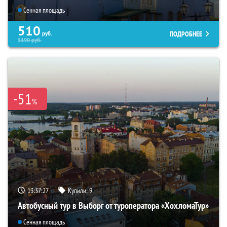
Сенная площадь
510
ПОДРОБНЕЕ
руб.
5190
руб.
-51
%
13:37:26
Купили:
9
Автобусный тур в Выборг от туроператора «ХохломаТур»
Сенная площадь