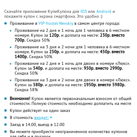
Скачайте приложение КупиКупона для
IOS
или
Android
и
покажите купон с экрана смартфона. Это удобно :)
Проживание в
VIP-hostel Nevskiy
в самом центре города:
Проживание на 2 дня и 1 ночь для 1 человека в 6-местном
номере. Купон за
120р.
и доплата на месте:
230р. вместо
700р.
Скидка 50%
Проживание на 3 дня и 2 ночи для 1 человека в 6-местном
номере. Купон за
250р.
и доплата на месте:
450р. вместо
1400р.
Скидка 50%
Проживание на 2 дня и 1 ночь для двоих в номере «Люкс».
Купон за
540р.
и доплата на месте:
950р. вместо 2990р.
Скидка 50%
Проживание на 3 дня и 2 ночи для двоих в номере «Люкс».
Купон за
580р.
и доплата на месте:
1950р. вместо 5980р.
Скидка 58%
Внимание!
Купон является первоначальным взносом от общей
стоимости. Полную стоимость необходимо доплатить на месте
Купон действует на один заказ
В стоимость
входит:
Заезд в 14.00, выезд в 12.00
Вы можете приобрести неограниченное количество купонов
для себя и в подарок