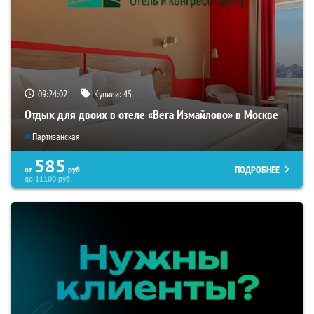
09:24:02
Купили:
45
Отдых для двоих в отеле «Вега Измайлово» в Москве
Партизанская
585
ПОДРОБНЕЕ
от
руб.
до
11100
руб.