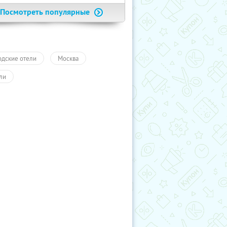
Посмотреть популярные
одские отели
Москва
ли