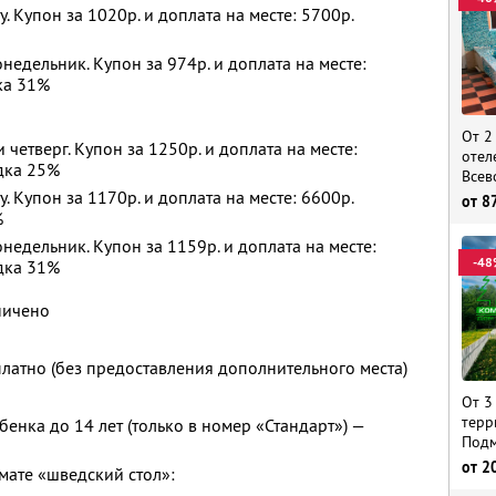
у. Купон за 1020р. и доплата на месте: 5700р.
недельник. Купон за 974р. и доплата на месте:
ка 31%
От 2
и четверг. Купон за 1250р. и доплата на месте:
отел
дка 25%
Всев
у. Купон за 1170р. и доплата на месте: 6600р.
от
8
%
недельник. Купон за 1159р. и доплата на месте:
-48
дка 31%
ничено
платно (без предоставления дополнительного места)
От 3
терр
енка до 14 лет (только в номер «Стандарт») —
Подм
от
2
мате «шведский стол»: