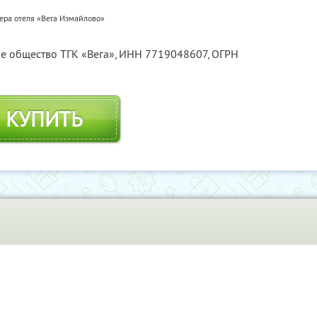
ера отеля «Вега Измайлово»
е общество ТГК «Вега»,
ИНН 7719048607
, ОГРН
КУПИТЬ