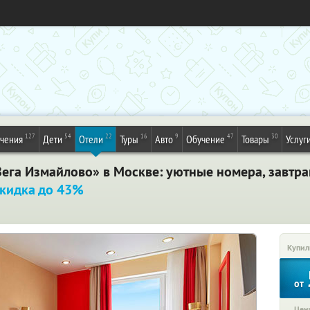
127
54
22
16
9
47
30
ечения
Дети
Отели
Туры
Авто
Обучение
Товары
Услуг
Вега Измайлово» в Москве: уютные номера, завтра
кидка до 43%
Купил
от
Цена