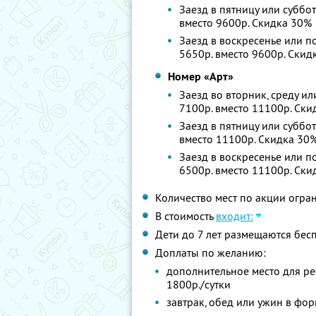
Заезд в пятницу или суббот
вместо 9600р.
Скидка 30%
Заезд в воскресенье или по
5650р. вместо 9600р.
Скид
Номер «Арт»
Заезд во вторник, среду ил
7100р. вместо 11100р.
Ски
Заезд в пятницу или суббот
вместо 11100р.
Скидка 30
Заезд в воскресенье или по
6500р. вместо 11100р.
Ски
Количество мест по акции огра
В стоимость
входит:
Дети до 7 лет размещаются бес
Доплаты по желанию:
дополнительное место для реб
1800р./сутки
завтрак, обед или ужин в фор