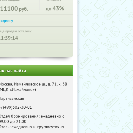
Экономия:
11100
43%
до
руб.
нца продаж осталось:
:
:
ак нас найти
Москва, Измайловское ш., д. 71, к. 3В
(МЦК «Измайлово»)
Партизанская
+7(499)302-30-01
Отдел бронирования: ежедневно с
09.00 до 21.00
Отель: ежедневно и круглосуточно