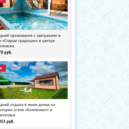
 дней проживания с завтраками в
е «Старые традиции» в центре
оложска
70
руб.
%
 дней отдыха в мини-домах на
итории отеля «Компонент» в
осковье
053
руб.