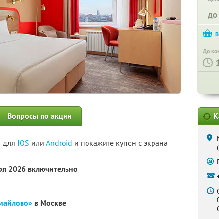
до
До ко
Вопросы по акции
К
а для
IOS
или
Android
и покажите купон с экрана
бря 2026 включительно
змайлово»
в Москве