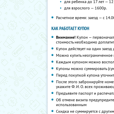
для ребенка до 17 лет — 12
для взрослого — 1600р.
Расчетное время: заезд — с 14.0
КАК РАБОТАЕТ КУПОН
Внимание!
Купон — первоначал
стоимость необходимо доплатит
Купон действует на один заезд 
Можно купить неограниченное 
Каждым купоном можно восполь
Купоны можно суммировать (су
Перед покупкой купона уточни
После этого забронируйте ном
укажите
Ф. И. О.
всех проживающ
Предъявите паспорт и распечат
Об отмене визита предупредите 
использованным
Скидка не суммируется с друг