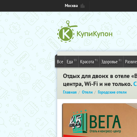
Москва
33
91
81
Все
Еда
Красота
Здоровье
Развл
Отдых для двоих в отеле «
центра, Wi-Fi и не только.
С
Главная
Отели
Городские отели