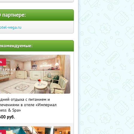
 партнере:
otel-vega.ru
екомендуемые:
%
 дней отдыха с питанием и
лечениями в отеле «Империал
ness & Spa»
600
руб.
%