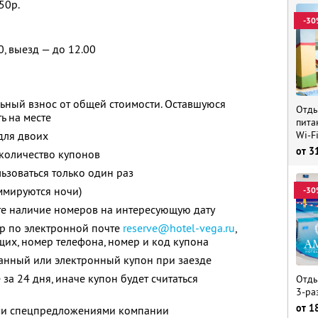
50р.
-30
0, выезд — до 12.00
ьный взнос от общей стоимости. Оставшуюся
Отды
ь на месте
пита
Wi-F
для двоих
от
3
количество купонов
зоваться только один раз
ммируются ночи)
-30
те наличие номеров на интересующую дату
ер по электронной почте
reserve@hotel-vega.ru
,
их, номер телефона, номер и код купона
анный или электронный купон при заезде
за 24 дня, иначе купон будет считаться
Отды
3-ра
от
1
ими спецпредложениями компании