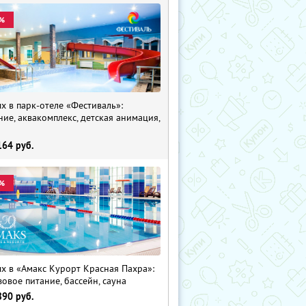
%
х в парк-отеле «Фестиваль»:
ние, аквакомплекс, детская анимация,
i
164
руб.
%
х в «Амакс Курорт ‎Красная Пахра»:
зовое питание, бассейн, сауна
890
руб.