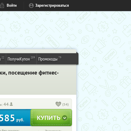
Войти
Зарегистрироваться
22
209
79
и
ПолучиКупон
Промокоды
ки, посещение фитнес-
44
(54)
и:
585
руб.
 без скидки: