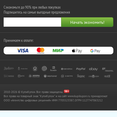
Сэкономьте до 90% при любых покупках
Подпишитесь на самые выгодные предложения
Принимаем к оплате:
2010-2026 © КупиКупон. Все права защищены.
Все права на товарный знак "КупиКупон" и на сайт www.kupikupon.ru принадлежат
OOO «Агентство цифровых решений» ИНН 7705523387, ОГРН 1127747063212