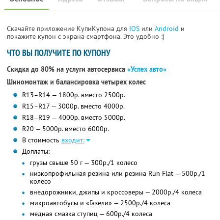
Скачайте приложение КупиКупона для
IOS
или
Android
и
покажите купон с экрана смартфона. Это удобно :)
ЧТО ВЫ ПОЛУЧИТЕ ПО КУПОНУ
Скидка до 80% на услуги автосервиса
«Успех авто»
Шиномонтаж и балансировка четырех колес
R13–R14 — 1800р. вместо 2500р.
R15–R17 — 3000р. вместо 4000р.
R18–R19 — 4000р. вместо 5000р.
R20 — 5000р. вместо 6000р.
В стоимость
входит:
Доплаты:
грузы свыше 50 г — 300р./1 колесо
низкопрофильная резина или резина Run Flat — 500р./1
колесо
внедорожники, джипы и кроссоверы — 2000р./4 колеса
микроавтобусы и «Газели» — 2500р./4 колеса
медная смазка ступиц — 600р./4 колеса