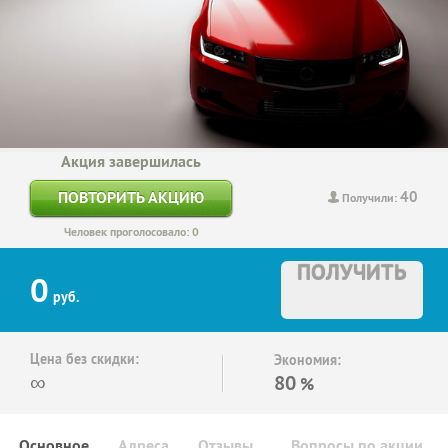
Акция завершилась
40
ПОВТОРИТЬ АКЦИЮ
Получили:
Человек проголосовало: 0
ПОЛУЧИТЬ
0
руб.
Цена без скидки:
Экономия:
∞
80
%
Основное
Адреса
Отзывы
Вопросы по акции