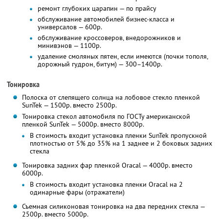
ремонт глубоких царапин — по прайсу
обслуживание автомобилей бизнес-класса и
универсалов — 600р.
обслуживание кроссоверов, внедорожников и
минивэнов — 1100р.
удаление смоляных пятен, если имеются (почки тополя,
дорожный гудрон, битум) — 300–1400р.
Тонировка
Полоска от слепящего солнца на лобовое стекло пленкой
SunTek — 1500р. вместо 2500р.
Тонировка стекол автомобиля по ГОСТу американской
пленкой SunTek — 5000р. вместо 8000р.
В стоимость входит установка пленки SunTek пропускной
плотностью от 5% до 35% на 1 заднее и 2 боковых задних
стекла
Тонировка задних фар пленкой Oracal — 4000р. вместо
6000р.
В стоимость входит установка пленки Oracal на 2
одинарные фары (отражатели)
Съемная силиконовая тонировка на два передних стекла —
2500р. вместо 5000р.