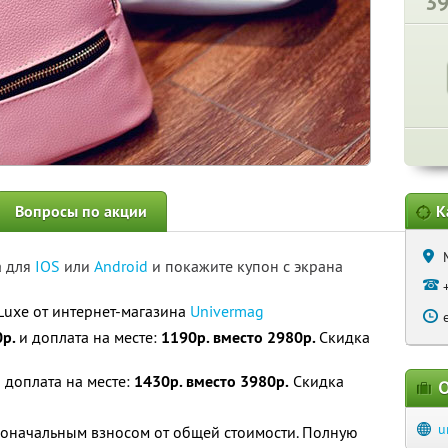
3
Вопросы по акции
К
а для
IOS
или
Android
и покажите купон с экрана
Luxe от интернет-магазина
Univermag
0р.
и доплата на месте:
1190р. вместо 2980р.
Скидка
 доплата на месте:
1430р. вместо 3980р.
Скидка
О
u
воначальным взносом от общей стоимости. Полную