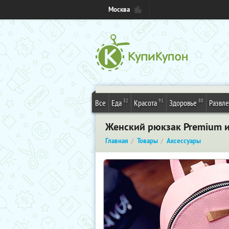
Москва
32
91
80
Все
Еда
Красота
Здоровье
Развл
Женский рюкзак Premium ил
Главная
Товары
Аксессуары