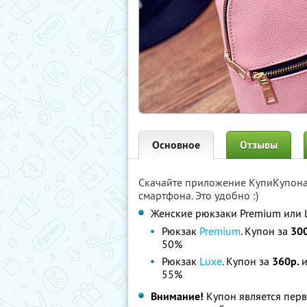
Основное
Отзывы
Скачайте приложение КупиКупон
смартфона. Это удобно :)
Женские рюкзаки Premium или 
Рюкзак
Premium
. Купон за
30
50%
Рюкзак
Luxe
. Купон за
360р.
и
55%
Внимание!
Купон является пер