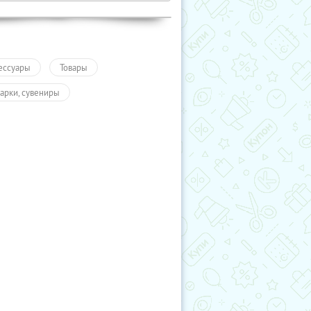
ессуары
Товары
арки, сувениры