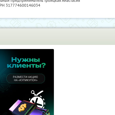
льный предприниматель Троицкая Анастасия
ГРН 317774600146034