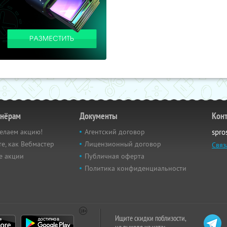
тнёрам
Документы
Кон
елаем акцию!
Агентский договор
spro
е, как Вебмастер
Лицензионный договор
Связ
е акции
Публичная оферта
Политика конфиденциальности
Ищите скидки поблизости,