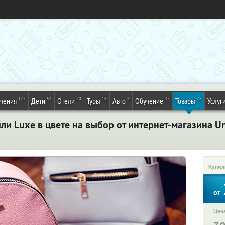
127
54
20
16
8
47
28
ечения
Дети
Отели
Туры
Авто
Обучение
Товары
Услуг
и Luxe в цвете на выбор от интернет-магазина U
Купил
от
Цена