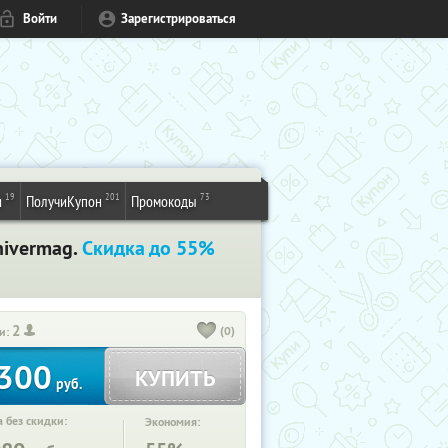
Войти
Зарегистрироваться
19
201
73
и
ПолучиКупон
Промокоды
nivermag.
Скидка до 55%
2
(0)
и:
300
КУПИТЬ
руб.
 без скидки:
Экономия: