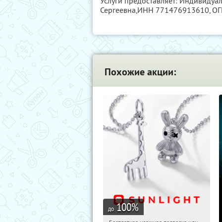
Услуги предоставляет: Индивидуа
Сергеевна,
ИНН 771476913610
, О
Похожие акции:
100
%
до