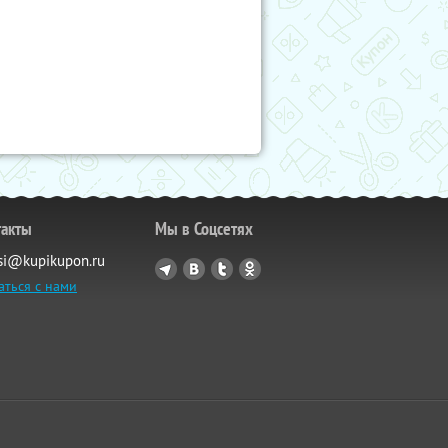
такты
Мы в Соцсетях
si@kupikupon.ru
аться с нами