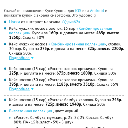
Скачайте приложение КупиКупона для
IOS
или
Android
и
покажите купон с экрана смартфона. Это удобно :)
Носки
от интернет-магазина
«Удача62»
Кейс мужских носков, хлопок, 15 пар
«Комбинированная
коллекция»
. Купон за
160р.
и доплата на месте:
465р. вместо
1250р.
Скидка 50%
Кейс мужских носков
«Комбинированная коллекция»
, хлопок,
30 пар. Купон за
275р.
и доплата на месте:
825р. вместо 2200р.
Скидка 50%.
Подробнее:
Кейс носков (15 пар) «Ростекс хлопок премиум». Купон за
225р.
и доплата на месте:
675р. вместо 1800р.
Скидка 50%
Кейс носков (30 пар) «Ростекс хлопок премиум». Купон за
395р.
и доплата на месте:
1185р. вместо 3510р.
Скидка 55%
Подробнее:
Кейс носков (15 пар) «Ростекс бамбук-хлопок». Купон за
245р.
и доплата на месте:
725р. вместо 1940р.
Скидка 50%
Внесезонная коллекция
, цвет: черный
«Ростекс бамбук», мужские, р. 25, 27, 29. Состав: бамбук -
80%, ПА - 15%, эласт - 5% - 5 штук