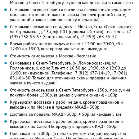
Москве и Санкт-Петербургу- курьерская доставка и самовывоз
Самовывоз осуществляется после подтверждения оператором
магазина готовности вашего заказа (по электронной почте,
указанной в заказе, или по звонку оператора).
Самовывоз возможен по адресу: г. Москва, ст. м. «Сокольники»,
ул. Стромынка, д. 13а, оф. 001 (цокольный этаж), телефоны: +7
(495) 258-93-57 (многоканальный), +7 (499) 268-55-77
Время работы центра выдачи: пн-пт с 12:00 до 20:00, сб с
12:00 до 18:00, вс и праздничные дни - выходные
Стоимость самовывоза в Москве - бесплатно
Самовывоз в Санкт-Петербурге, (м. Ломоносовская), ул.
Полярников, 6, офис 7. пн-пт с 10:30 до 19:00, сб с 12:00 до
16:00, вс - выходной. Телефоны: +7 (812) 677-14-19, +7 (981)
881-66-80. Только для уточнения схемы проезда и наличия
заказа в пункте выдачи.
Стоимость самовывоза в Санкт-Петербурге - 150р., при сумме
покупки более 1500р. (в ценах с учетом скидки) - 100р.
Курьерская доставка в рабочие дни, кроме праздников и
выходных по Москве в пределах МКАД - 300р.
Доставка за пределы МКАД - 300р. + 50р. за каждые 5 км
Курьерская доставка в рабочие дни, кроме праздников и
выходных по Санкт-Петербургу в пределах КАД - 350р.
При заказе от 5000р. (в ценах с учетом скидки) курьерская
доставка по Москве и Санкт-Петербургу по рабочим дням,