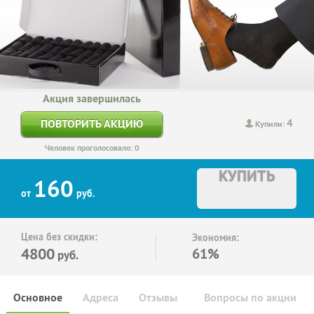
Акция завершилась
4
ПОВТОРИТЬ АКЦИЮ
Купили:
Человек проголосовало: 0
КУПИТЬ
160
от
руб.
Цена без скидки:
Экономия:
4800
61%
руб.
Основное
Адреса
Отзывы
Вопросы по акции