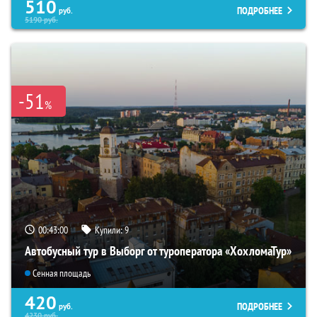
510
ПОДРОБНЕЕ
руб.
5190
руб.
-51
%
00:42:59
Купили:
9
Автобусный тур в Выборг от туроператора «ХохломаТур»
Сенная площадь
420
ПОДРОБНЕЕ
руб.
4230
руб.