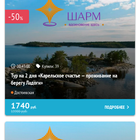
-50
%
00:42:59
Купили:
39
Тур на 2 дня «Карельское счастье — проживание на
берегу Ладоги»
Достоевская
1740
ПОДРОБНЕЕ
руб.
13900
руб.