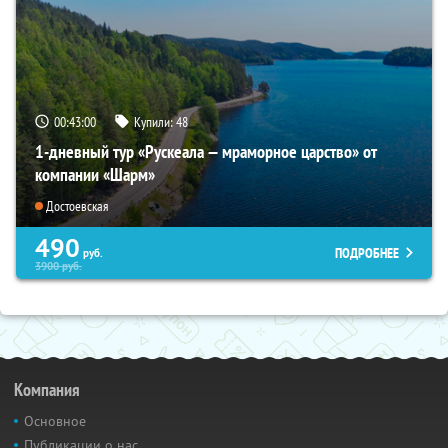
00:42:59
Купили:
48
1-дневный тур «Рускеала — мраморное царство» от
компании «Шарм»
Достоевская
490
ПОДРОБНЕЕ
руб.
3900
руб.
Компания
Основное
Публикации о нас