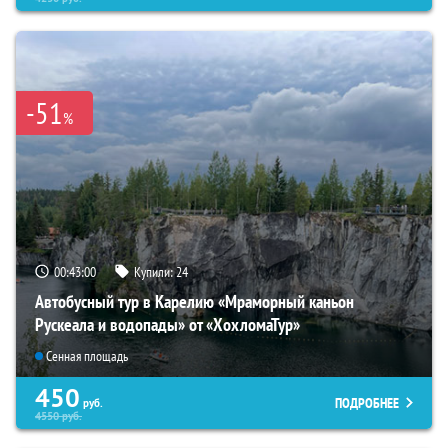
-51
%
00:42:59
Купили:
24
Автобусный тур в Карелию «Мраморный каньон
Рускеала и водопады» от «ХохломаТур»
Сенная площадь
450
ПОДРОБНЕЕ
руб.
4550
руб.