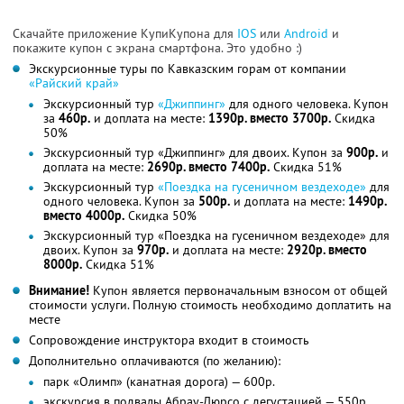
Скачайте приложение КупиКупона для
IOS
или
Android
и
покажите купон с экрана смартфона. Это удобно :)
Экскурсионные туры по Кавказским горам от компании
«Райский край»
Экскурсионный тур
«Джиппинг»
для одного человека. Купон
за
460р.
и доплата на месте:
1390р. вместо 3700р.
Скидка
50%
Экскурсионный тур «Джиппинг» для двоих. Купон за
900р.
и
доплата на месте:
2690р. вместо 7400р.
Скидка 51%
Экскурсионный тур
«Поездка на гусеничном вездеходе»
для
одного человека. Купон за
500р.
и доплата на месте:
1490р.
вместо 4000р.
Скидка 50%
Экскурсионный тур «Поездка на гусеничном вездеходе» для
двоих. Купон за
970р.
и доплата на месте:
2920р. вместо
8000р.
Скидка 51%
Внимание!
Купон является первоначальным взносом от общей
стоимости услуги. Полную стоимость необходимо доплатить на
месте
Сопровождение инструктора входит в стоимость
Дополнительно оплачиваются (по желанию):
парк «Олимп» (канатная дорога) — 600р.
экскурсия в подвалы Абрау-Дюрсо с дегустацией — 550р.,