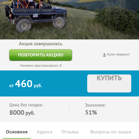
Акция завершилась
ПОВТОРИТЬ АКЦИЮ
Купи первым!
Человек проголосовало: 0
КУПИТЬ
460
от
руб.
Цена без скидки:
Экономия:
8000
51%
руб.
Основное
Адреса
Отзывы
Вопросы по акции