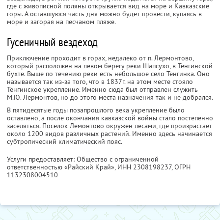
где с живописной поляны открывается вид на море и Кавказские
горы. А оставшуюся часть дня можно будет провести, купаясь в
море и загорая на песчаном пляже.
Гусеничный вездеход
Приключение проходит в горах, недалеко от п. Лермонтово,
который расположен на левом берегу реки Шапсухо, в Тенгинской
бухте. Выше по течению реки есть небольшое село Тенгинка. Оно
называется так из-за того, что в 1837г. на этом месте стояло
Тенгинское укрепление. Именно сюда был отправлен служить
М.Ю. Лермонтов, но до этого места назначения так и не добрался.
В пятидесятые годы позапрошлого века укрепление было
оставлено, а после окончания кавказской войны стало постепенно
заселяться. Поселок Лемонтово окружен лесами, где произрастает
около 1200 видов различных растений. Именно здесь начинается
субтропический климатический пояс.
Услуги предоставляет: Общество с ограниченной
ответственностью «Райский Край»,
ИНН 2308198237
, ОГРН
1132308004510