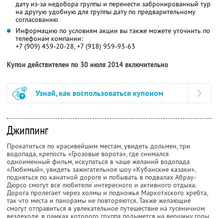
дату из-за недобора группы и перенести забронированный тур
на другую удобную для группы дату по предварительному
согласованию
Информацию по условиям акции вы также можете уточнить по
телефонам компании:
+7 (909) 459-20-28, +7 (918) 959-93-63
Купон действителен по 30 июля 2014 включительно
Узнай, как воспользоваться купоном
Джиппинг
Прокатиться по красивейшим местам, увидеть дольмен, три
водопада, крепость «Грозовые ворота», где снимался
одноименный фильм, искупаться в чаше желаний водопада
«Любимый», увидеть зажигательное шоу «Кубанские казаки»,
подняться по канатной дороге и побывать в подвалах Абрау-
Дюрсо смогут все любители интересного и активного отдыха.
Дорога пролегает через холмы и подножья Маркотхского хребта,
так что места и панорамы не повторяются. Также желающие
смогут отправиться в увлекательное путешествие на гусеничном
вездеходе, в рамках которого группа подымется на вершину горы,