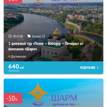
00:42:59
Купили:
12
1-дневный тур «Псков — Изборск — Печоры» от
компании «Шарм»
Достоевская
640
ПОДРОБНЕЕ
руб.
5100
руб.
-50
%