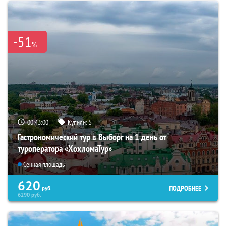
-51
%
00:42:59
Купили:
5
Гастрономический тур в Выборг на 1 день от
туроператора «ХохломаТур»
Сенная площадь
620
ПОДРОБНЕЕ
руб.
6290
руб.