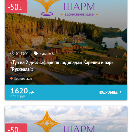
-50
%
00:42:59
Купили:
6
«Тур на 2 дня: сафари по водопадам Карелии и парк
“Рускеала"»
Достоевская
1620
ПОДРОБНЕЕ
руб.
12900
руб.
-50
%