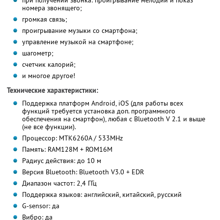
при получении звонка: проигрывание мелодии и показ
номера звонящего;
громкая связь;
проигрывание музыки со смартфона;
управление музыкой на смартфоне;
шагометр;
счетчик калорий;
и многое другое!
Технические характеристики:
Поддержка платформ Android, iOS (для работы всех
функций требуется установка доп. программного
обеспечения на смартфон), любая с Bluetooth V 2.1 и выше
(не все функции).
Процессор: MTK6260A / 533MHz
Память: RAM128M + ROM16M
Радиус действия: до 10 м
Версия Bluetooth: Bluetooth V3.0 + EDR
Диапазон частот: 2,4 ГГц
Поддержка языков: английский, китайский, русский
G-sensor: да
Вибро: да