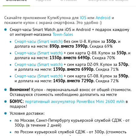
Скачайте приложение КупиКупона для
IOS
или
Android
и
покажите купон с экрана смартфона. Это удобно :)
Смарт-часы Smart Watch для iOS и Android + подарок каждому
от интернет-магазина
Town-Sales
Смарт-часы (Smart watch)
без сим U-8. Купон за
350р.
и
доплата на месте:
890р. вместо 3990р.
Скидка 69%
Смарт-часы (Smart watch)
+ сим карта Q-88. Купон за
550р.
и
доплата на месте:
1350р. вместо 6490р.
Скидка 70%
Смарт-часы (Smart watch)
+ сим карта DZ-09. Купон за
570р.
и доплата на месте:
1390р. вместо 6990р.
Скидка 71%
Смарт-часы (Smart watch)
+ сим карта GT-08. Купон за
590р.
и доплата на месте:
1450р. вместо 7290р.
Скидка 72%
Внимание!
Купон - первоначальный взнос от общей стоимости.
Оставшуюся стоимость необходимо доплатить на месте
БОНУС:
портативный аккумулятор PowerBox Mini 2600 mAh
в
подарок!
Условия доставки:
по Москве, Санкт-Петербургу курьерской службой СДЭК - от
300р. (в течение 2 дней)
по России курьерской службой СДЭК - от 300р. (стоимость