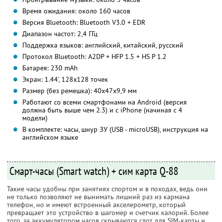
Время ожидания: около 160 часов
Версия Bluetooth: Bluetooth V3.0 + EDR
Диапазон частот: 2,4 ГГц
Поддержка языков: английский, китайский, русский
Протокол Bluetooth: A2DP + HFP 1.5 + HS P 1.2
Батарея: 230 mAh
Экран: 1.44', 128х128 точек
Размер (без ремешка): 40х47х9,9 мм
Работают со всеми смартфонами на Android (версия
должна быть выше чем 2.3) и с iPhone (начиная с 4
модели)
В комплекте: часы, шнур ЗУ (USB - microUSB), инструкция на
английском языке
Смарт-часы (Smart watch) + сим карта Q-88
Такие часы удобны при занятиях спортом и в походах, ведь они
не только позволяют не вынимать лишний раз из кармана
телефон, но и имеют встроенный акселерометр, который
превращает это устройство в шагомер и счетчик калорий. Более
того, за аккумулятором часов скрываются слот для SIM-карты и