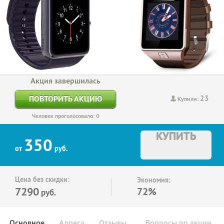
Акция завершилась
23
ПОВТОРИТЬ АКЦИЮ
Купили:
Человек проголосовало: 0
КУПИТЬ
350
от
руб.
Цена без скидки:
Экономия:
7290
72%
руб.
Основное
Адреса
Отзывы
Вопросы по акции