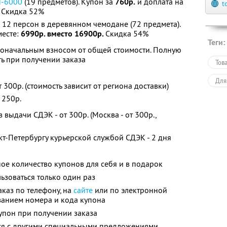
H-6000
(19 предметов). Купон за
760р.
и доплата на
t
.
Скидка 52%
 12 персон в деревянном чемодане (72 предмета).
месте:
6990р. вместо 16900р.
Скидка 54%
Теги:
воначальным взносом от общей стоимости. Полную
ь при получении заказа
Тов
Для
 300р. (стоимость зависит от региона доставки)
 250р.
выдачи СДЭК - от 300р. (Москва - от 300р.,
кт-Петербургу курьерской службой СДЭК - 2 дня
ое количество купонов для себя и в подарок
зоваться только один раз
каз по телефону, на
сайте
или по электронной
занием номера и кода купона
упон при получении заказа
тся с другими специальными предложениями