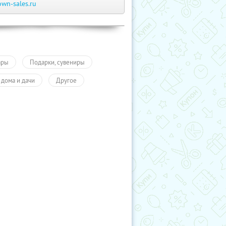
own-sales.ru
ары
Подарки, сувениры
 дома и дачи
Другое