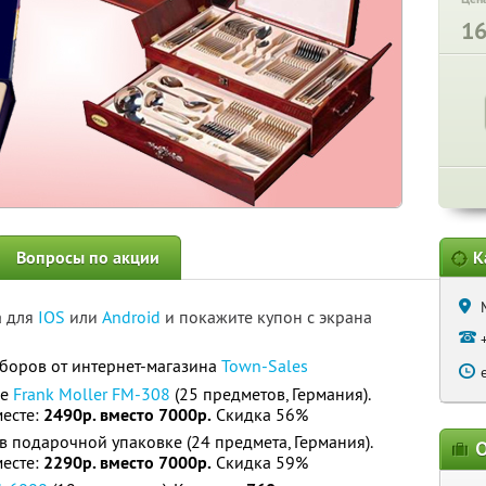
1
Вопросы по акции
К
а для
IOS
или
Android
и покажите купон с экрана
боров от интернет-магазина
Town-Sales
се
Frank Moller FM-308
(25 предметов, Германия).
месте:
2490р. вместо 7000р.
Скидка 56%
в подарочной упаковке (24 предмета, Германия).
О
месте:
2290р. вместо 7000р.
Скидка 59%