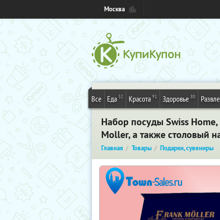
Москва
32
91
80
Все
Еда
Красота
Здоровье
Развл
Набор посуды Swiss Home,
Moller, а также столовый н
Главная
Товары
Подарки, сувениры