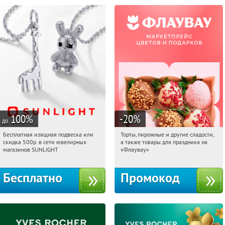
100
%
-20
%
до
Бесплатная изящная подвеска или
Торты, пирожные и другие сладости,
11:06:05
Получили:
73
11:06:05
Получили:
6
скидка 500р. в сети ювелирных
а также товары для праздника на
Россия
Россия
магазинов SUNLIGHT
«Флаувау»
Бесплатно
Промокод