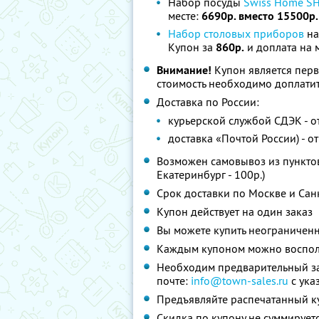
Набор посуды
Swiss Home S
месте:
6690р. вместо 15500р
Набор столовых приборов
на
Купон за
860р.
и доплата на 
Внимание!
Купон является пер
стоимость необходимо доплатит
Доставка по России:
курьерской службой СДЭК - от
доставка «Почтой России) - от
Возможен самовывоз из пунктов 
Екатеринбург - 100р.)
Срок доставки по Москве и Сан
Купон действует на один заказ
Вы можете купить неограниченн
Каждым купоном можно восполь
Необходим предварительный за
почте:
info@town-sales.ru
с ука
Предъявляйте распечатанный к
Скидка по купону не суммируе