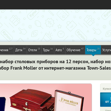
127
54
20
16
8
47
28
ечения
Дети
Отели
Туры
Авто
Обучение
Товары
Услуг
 набор столовых приборов на 12 персон, набор но
абор Frank Moller от интернет-магазина Town-Sales
Купил
от
Цена