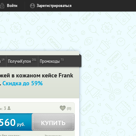
Войти
Зарегистрироваться
19
201
73
и
ПолучиКупон
Промокоды
жей в кожаном кейсе Frank
.
Скидка до 59%
3
(0)
и:
560
КУПИТЬ
руб.
 без скидки: