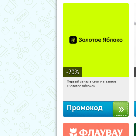
-20
%
Первый заказ в сети магазинов
11:06:05
Получи первым!
«Золотое Яблоко»
Россия
Промокод