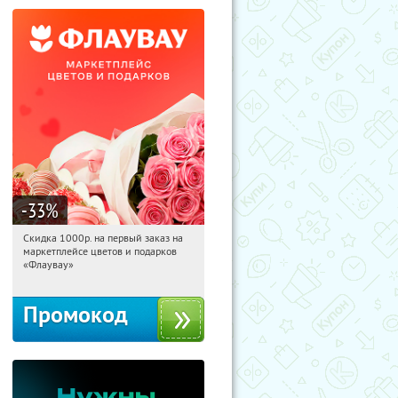
-33
%
Скидка 1000р. на первый заказ на
11:06:05
Получили:
18
маркетплейсе цветов и подарков
Россия
«Флаувау»
Промокод