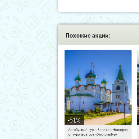
Похожие акции:
-51
%
Автобусный тур в Великий Новгород
12:28:17
Купили:
2
от туроператора «ХохломаТур»
Сенная площадь