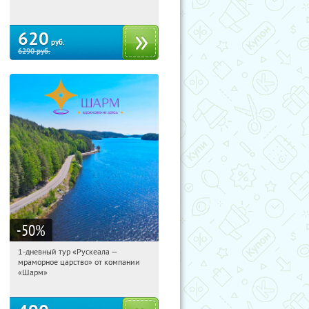
620
руб.
6290
руб.
-50
%
1-дневный тур «Рускеала —
12:28:17
Купили:
48
мраморное царство» от компании
Достоевская
«Шарм»