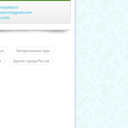
oropatsa.ru
ww.instagram.com
k.com
ых
Экскурсионные туры
ы
Другие города России