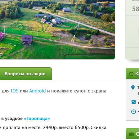
5
Вопросы по акции
К
а для
IOS
или
Android
и покажите купон с экрана
 в усадьбе
«Торопаца»
 и доплата на месте: 2440р. вместо 6500р. Скидка
О