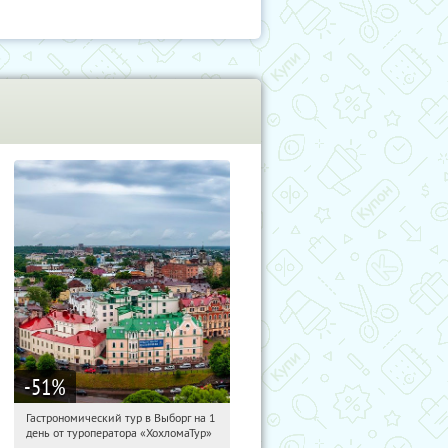
-51
%
Гастрономический тур в Выборг на 1
12:28:17
Купили:
5
день от туроператора «ХохломаТур»
Сенная площадь