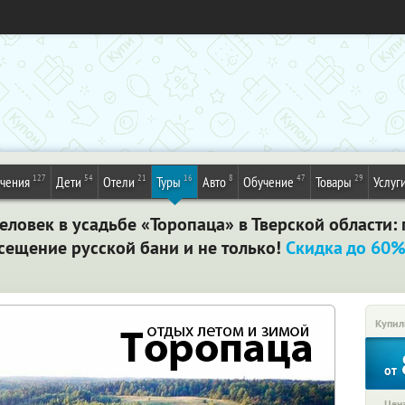
127
54
21
16
8
47
29
ечения
Дети
Отели
Туры
Авто
Обучение
Товары
Услуг
еловек в усадьбе «Торопаца» в Тверской области:
сещение русской бани и не только!
Скидка до 60
Купил
от
Цена