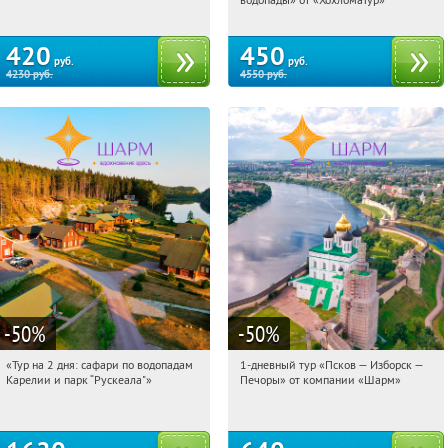
420
450
руб.
руб.
4230
руб.
4550
руб.
-50
%
-50
%
«Тур на 2 дня: сафари по водопадам
1-дневный тур «Псков — Изборск —
12:28:17
Купили:
6
12:28:17
Купили:
12
Карелии и парк “Рускеала"»
Печоры» от компании «Шарм»
Достоевская
Достоевская