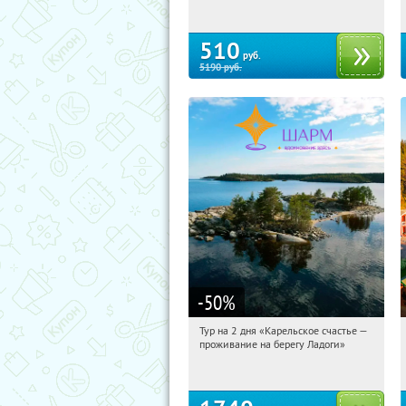
510
руб.
5190
руб.
-50
%
Тур на 2 дня «Карельское счастье —
12:28:17
Купили:
39
проживание на берегу Ладоги»
Достоевская