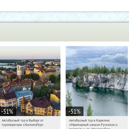
-51
%
-51
%
Автобусный тур в Выборг от
Автобусный тур в Карелию
12:28:17
Купили:
9
12:28:17
Купили:
24
туроператора «ХохломаТур»
«Мраморный каньон Рускеала и
Сенная площадь
Сенная площадь
водопады» от «ХохломаТур»