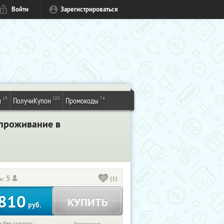
Войти
Зарегистрироваться
19
203
74
и
ПолучиКупон
Промокоды
 проживание в
%
5
(1)
и:
810
КУПИТЬ
руб.
 без скидки: