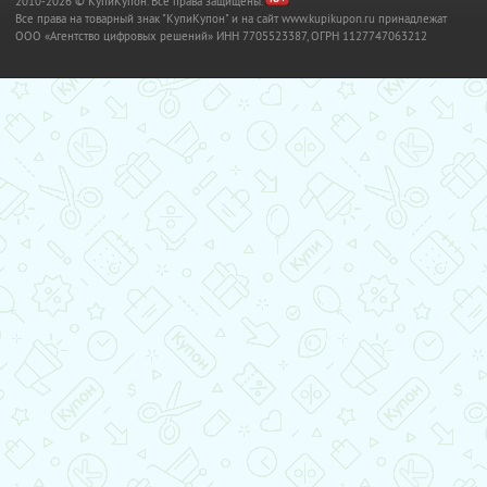
2010-2026 © КупиКупон. Все права защищены.
Все права на товарный знак "КупиКупон" и на сайт www.kupikupon.ru принадлежат
OOO «Агентство цифровых решений» ИНН 7705523387, ОГРН 1127747063212