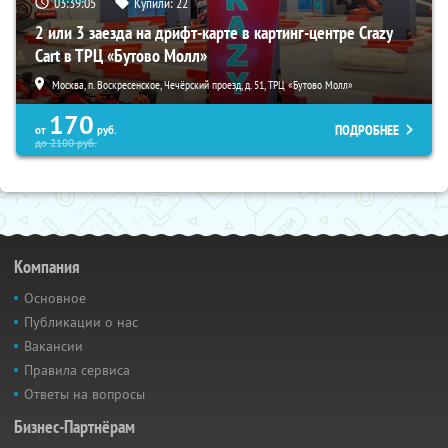
03:39:03
Купили:
22
2 или 3 заезда на дрифт-карте в картинг-центре Crazy
Cart в ТРЦ «Бутово Молл»
Москва, п. Воскресенское, Чечёрский проезд, д. 51, ТРЦ «Бутово Молл»
170
ПОДРОБНЕЕ
от
руб.
до
2100
руб.
Компания
Основное
Публикации о нас
Вакансии
Правила сервиса
Ответы на вопросы
Бизнес-Партнёрам