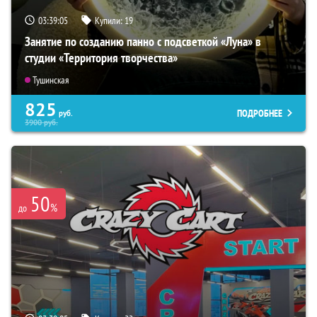
03:39:03
Купили:
19
Занятие по созданию панно с подсветкой «Луна» в
студии «Территория творчества»
Тушинская
825
ПОДРОБНЕЕ
руб.
3900
руб.
50
%
до