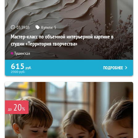
03:39:03
Купили:
5
Мастер-класс по объемной интерьерной картине в
студии «Территория творчества»
Тушинская
615
ПОДРОБНЕЕ
руб.
2900
руб.
20
%
до