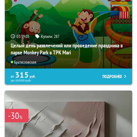
03:39:03
Купили:
287
Целый день развлечений или проведение праздника в
парке Monkey Park в ТРК Mari
Братиславская
315
ПОДРОБНЕЕ
от
руб.
до
16500
руб.
-30
%