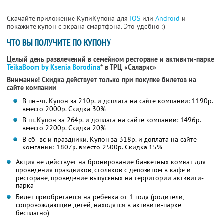
Скачайте приложение КупиКупона для
IOS
или
Android
и
покажите купон с экрана смартфона. Это удобно :)
ЧТО ВЫ ПОЛУЧИТЕ ПО КУПОНУ
Целый день развлечений в семейном ресторане и активити-парке
TeikaBoom by Ksenia Borodina
* в ТРЦ «Саларис»
Внимание! Скидка действует только при покупке билетов на
сайте компании
В пн–чт. Купон за 210р. и доплата на сайте компании: 1190р.
вместо 2000р.
Скидка 30%
В пт. Купон за 264р. и доплата на сайте компании: 1496р.
вместо 2200р.
Скидка 20%
В сб–вс и праздники. Купон за 318р. и доплата на сайте
компании: 1807р. вместо 2500р.
Скидка 15%
Акция не действует на бронирование банкетных комнат для
проведения праздников, столиков с депозитом в кафе и
ресторане, проведение выпускных на территории активити-
парка
Билет приобретается на ребенка от 1 года (родители,
сопровождающие детей, находятся в активити-парке
бесплатно)