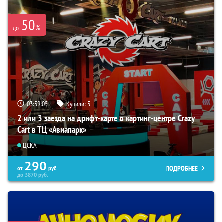
50
%
до
03:39:03
Купили:
3
2 или 3 заезда на дрифт-карте в картинг-центре Crazy
Cart в ТЦ «Авиапарк»
ЦСКА
290
ПОДРОБНЕЕ
от
руб.
до
3870
руб.