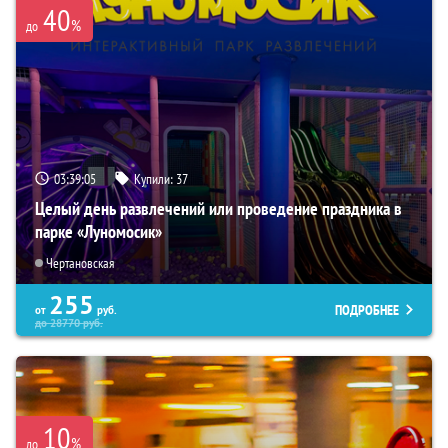
40
%
до
03:39:03
Купили:
37
Целый день развлечений или проведение праздника в
парке «Луномосик»
Чертановская
255
ПОДРОБНЕЕ
от
руб.
до
28770
руб.
10
%
до