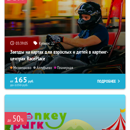
03:39:03
Купили:
22
Заезды на картах для взрослых и детей в картинг-
центрах RacePlace
Медведково
Алтуфьево
Планерная
165
ПОДРОБНЕЕ
от
руб.
до
2250
руб.
50
%
до