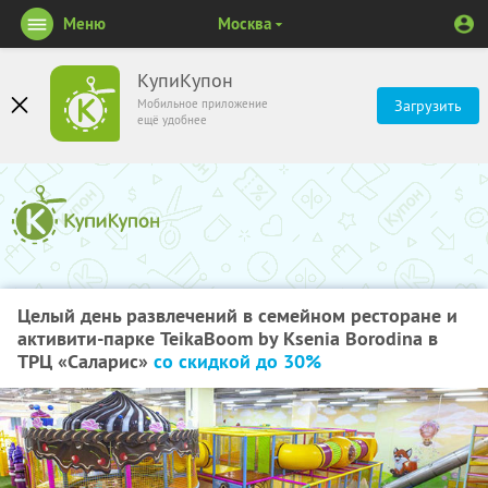
Меню
Москва
КупиКупон
Мобильное приложение
Загрузить
ещё удобнее
Целый день развлечений в семейном ресторане и
активити-парке TeikaBoom by Ksenia Borodina в
ТРЦ «Саларис»
со скидкой до 30%