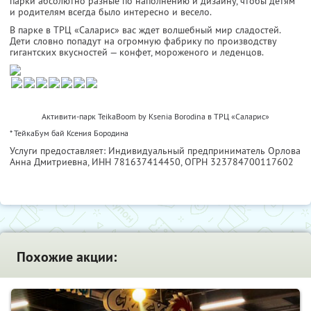
парки абсолютно разные по наполнению и дизайну, чтобы детям
и родителям всегда было интересно и весело.
В парке в ТРЦ «Саларис» вас ждет волшебный мир сладостей.
Дети словно попадут на огромную фабрику по производству
гигантских вкусностей — конфет, мороженого и леденцов.
Активити-парк TeikaBoom by Ksenia Borodina в ТРЦ «Саларис»
* ТейкаБум бай Ксения Бородина
Услуги предоставляет: Индивидуальный предприниматель Орлова
Анна Дмитриевна,
ИНН 781637414450
, ОГРН 323784700117602
Похожие акции: