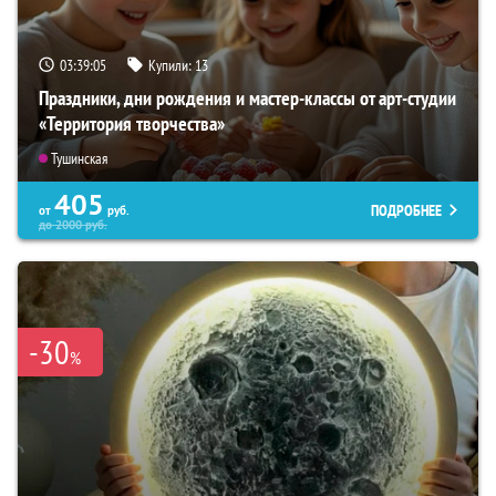
03:39:03
Купили:
13
Праздники, дни рождения и мастер-классы от арт-студии
«Территория творчества»
Тушинская
405
ПОДРОБНЕЕ
от
руб.
до
2000
руб.
-30
%