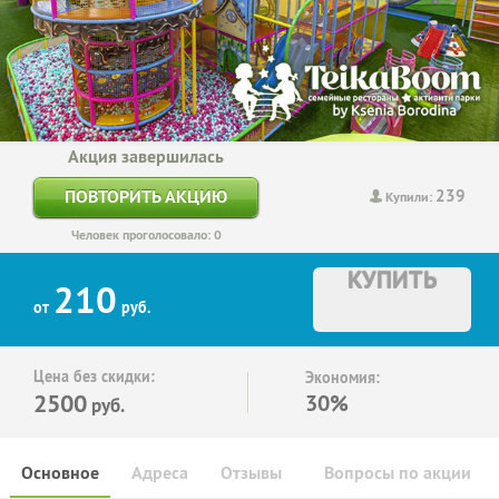
Акция завершилась
239
ПОВТОРИТЬ АКЦИЮ
Купили:
Человек проголосовало: 0
КУПИТЬ
210
от
руб.
Цена без скидки:
Экономия:
2500
30%
руб.
Основное
Адреса
Отзывы
Вопросы по акции