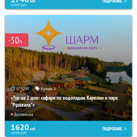
ПОДРОБНЕЕ
руб.
13900
руб.
-50
%
07:52:44
Купили:
6
«Тур на 2 дня: сафари по водопадам Карелии и парк
“Рускеала"»
Достоевская
1620
ПОДРОБНЕЕ
руб.
12900
руб.