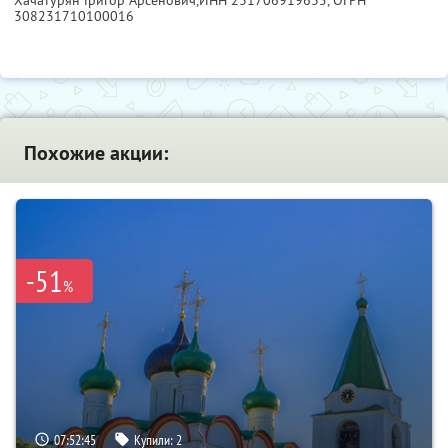
Хачатурян Григор Арсенович,
ИНН 231706919635
, ОГРН
308231710100016
Похожие акции:
-51
%
07:52:44
Купили:
2