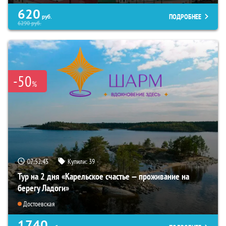
620
ПОДРОБНЕЕ
руб.
6290
руб.
-50
%
07:52:44
Купили:
39
Тур на 2 дня «Карельское счастье — проживание на
берегу Ладоги»
Достоевская
1740