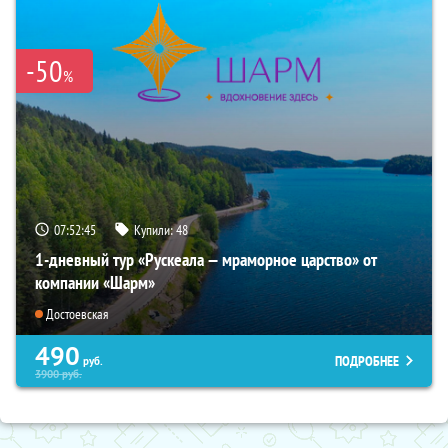
-50
%
07:52:44
Купили:
48
1-дневный тур «Рускеала — мраморное царство» от
компании «Шарм»
Достоевская
490
ПОДРОБНЕЕ
руб.
3900
руб.