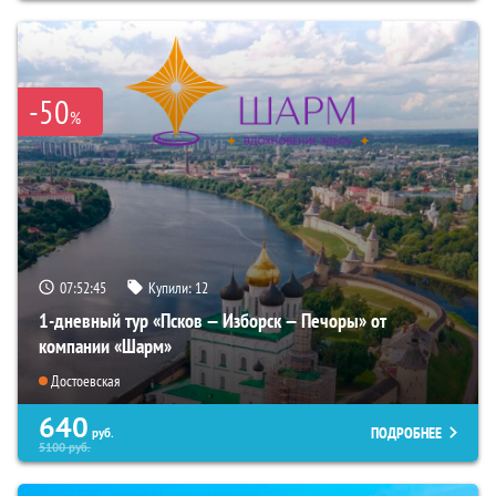
-50
%
07:52:44
Купили:
12
1-дневный тур «Псков — Изборск — Печоры» от
компании «Шарм»
Достоевская
640
ПОДРОБНЕЕ
руб.
5100
руб.