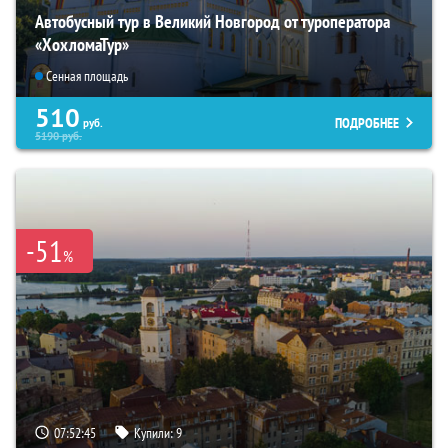
Автобусный тур в Великий Новгород от туроператора
«ХохломаТур»
Сенная площадь
510
ПОДРОБНЕЕ
руб.
5190
руб.
-51
%
07:52:44
Купили:
9