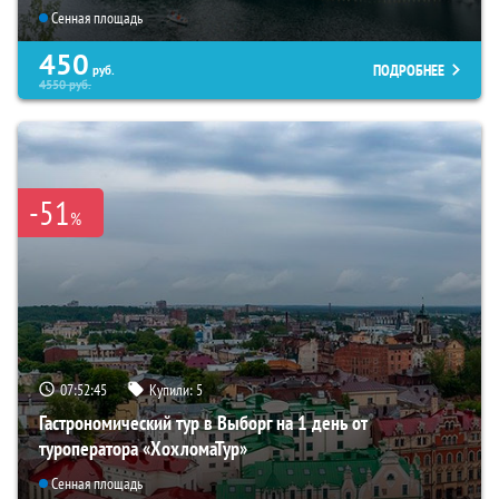
Сенная площадь
450
ПОДРОБНЕЕ
руб.
4550
руб.
-51
%
07:52:44
Купили:
5
Гастрономический тур в Выборг на 1 день от
туроператора «ХохломаТур»
Сенная площадь