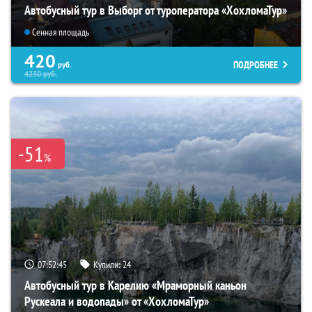
Автобусный тур в Выборг от туроператора «ХохломаТур»
Сенная площадь
420
ПОДРОБНЕЕ
руб.
4230
руб.
-51
%
07:52:44
Купили:
24
Автобусный тур в Карелию «Мраморный каньон
Рускеала и водопады» от «ХохломаТур»