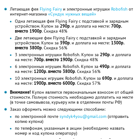
Летающая фея
Flying Fairy
и электронные игрушки
Robofish
от
интернет-магазина
«Сундук нужных вещей»
Одна летающая фея Flying Fairy с подставкой и зарядным
устройством. Купон за
290р
. и доплата на месте:
700р.
вместо 1900р
. Скидка 48%
Две летающие феи Flying Fairy с подставкой и зарядным
устройством. Купон за
390р
. и доплата на месте:
1300р.
вместо 3800р
. Скидка 56%
3 электронных игрушки Robofish. Купон за
290р
. и доплата
на месте:
700р. вместо 1900р
. Скидка 48%
6 электронных игрушек Robofish. Купон за
490р
. и доплата
на месте:
1200р. вместо 3800р
. Скидка 56%
10 электронных игрушек Robofish. Купон за
690р
. и доплата
на месте:
1900р. вместо 6000р
. Скидка 57%
Внимание!
Купон является первоначальным взносом от общей
стоимости. Полную стоимость необходимо доплатить на месте
(в точке самовывоза, курьеру или в отделении почты РФ)
Заказ оформить можно следующими способами:
по электронной почте
syndyk4you@gmail.com
(отправить
копию купона)
по телефонам, указанным в акции (необходимо назвать
номер и код купона оператору)