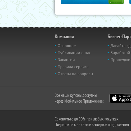
Компания
Бизнес-Пар
Основное
Давайте сд
Публикации о нас
Заработайт
Вакансии
Прошедши
Правила сервиса
Ответы на вопросы
Все наши купоны доступны
через Мобильное Приложение:
Сэкономьте до 90% при любых покупках
Подпишитесь на самые выгодные предложения