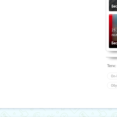
Бе
25 
по
Бе
Теги:
On-
Обу