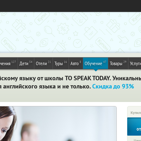
127
54
21
16
8
47
29
ечения
Дети
Отели
Туры
Авто
Обучение
Товары
Услуг
йскому языку от школы TO SPEAK TODAY. Уникальн
 английского языка и не только.
Скидка до 93%
Купил
о
Цена