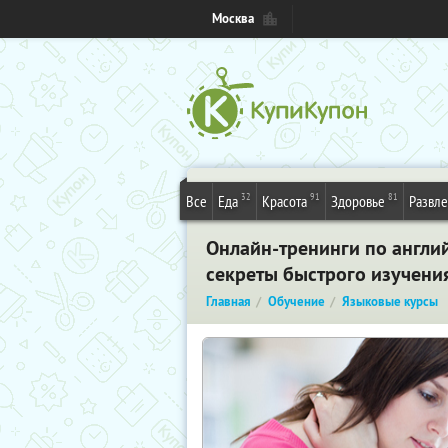
Москва
32
91
81
Все
Еда
Красота
Здоровье
Развл
Онлайн-тренинги по англи
секреты быстрого изучения
Главная
Обучение
Языковые курсы