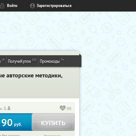
Войти
Зарегистрироваться
19
203
74
и
ПолучиКупон
Промокоды
ые авторские методики,
1
(0)
и:
90
КУПИТЬ
т
руб.
 без скидки: