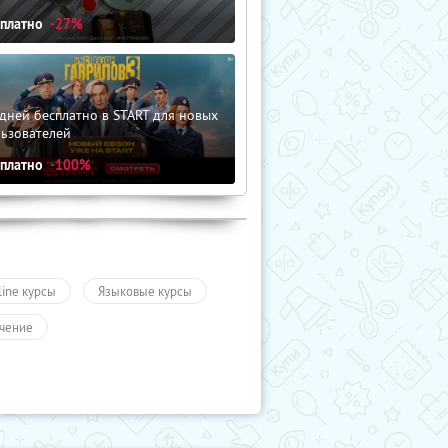
сплатно
-27%
дней бесплатно в START для новых
льзователей
сплатно
-100%
line курсы
Языковые курсы
чение