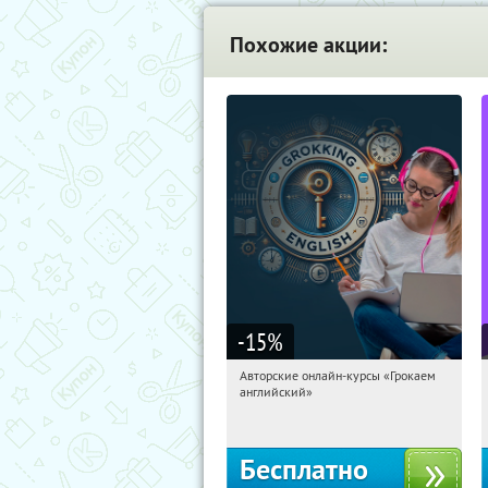
Похожие акции:
-15
%
Авторские онлайн-курсы «Грокаем
17:38:42
Получили:
4
английский»
Россия
Бесплатно