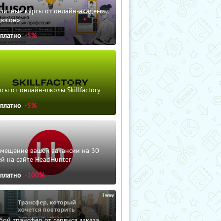
зличные курсы от онлайн-академии
дюсон»
сплатно
-5%
сы от онлайн-школы Skillfactory
сплатно
-5%
змещение вашей вакансии на 30
й на сайте HeadHunter
сплатно
-100%
ой трансфер от сервиса заказа