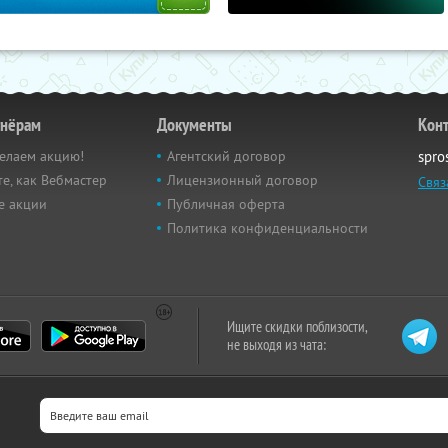
тнёрам
Документы
Кон
елаем акцию!
Агентский договор
spro
е, как Вебмастер
Лицензионный договор
Связ
е акции
Публичная оферта
Политика конфиденциальности
Ищите скидки поблизости,
не выходя из чата: