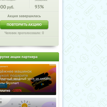
Экономия:
000
93%
руб.
Акция завершилась
ПОВТОРИТЬ АКЦИЮ
Человек проголосовало: 0
ругие акции партнера
сплатный вводный урок от онлайн-
олы Skysmart
сплатно
-100%