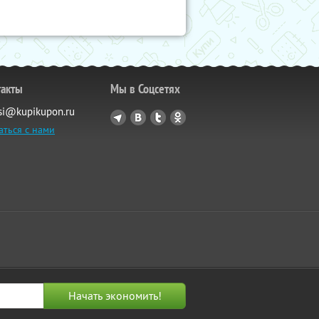
такты
Мы в Соцсетях
si@kupikupon.ru
аться с нами