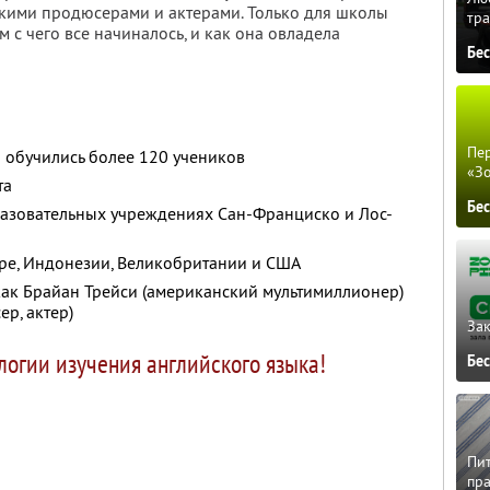
кими продюсерами и актерами. Только для школы
тра
 с чего все начиналось, и как она овладела
Бе
Пер
й обучились более 120 учеников
«З
та
Бе
разовательных учреждениях Сан-Франциско и Лос-
уре, Индонезии, Великобритании и США
как Брайан Трейси (американский мультимиллионер)
ер, актер)
Зак
огии изучения английского языка!
Бе
Пит
пра