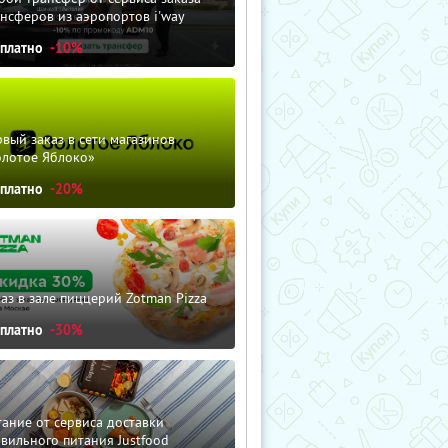
нсферов из аэропортов i'way
сплатно
-10%
вый заказ в сети магазинов
олотое Яблоко»
сплатно
-20%
аз в зале пиццерий Zotman Pizza
сплатно
-30%
ание от сервиса доставки
вильного питания Justfood