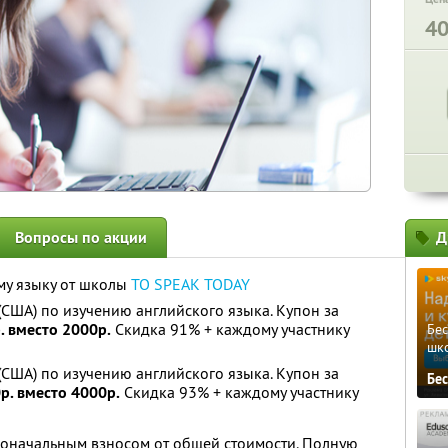
4
Вопросы по акции
Д
му языку от школы
TO SPEAK TODAY
(США) по изучению английского языка. Купон за
. вместо 2000р.
Скидка 91% + каждому участнику
Бе
шк
(США) по изучению английского языка. Купон за
Бе
р. вместо 4000р.
Скидка 93% + каждому участнику
воначальным взносом от общей стоимости. Полную