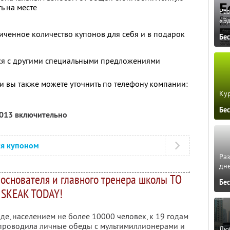
ь на месте
Ра
«Э
ченное количество купонов для себя и в подарок
Бе
тся с другими специальными предложениями
 вы также можете уточнить по телефону компании:
Кур
Бе
2013 включительно
ся купоном
Ра
дне
 основателя и главного тренера школы TO
Бе
SKEAK TODAY!
оде, населением не более 10000 человек, к 19 годам
 проводила личные обеды с мультимиллионерами и
Люб