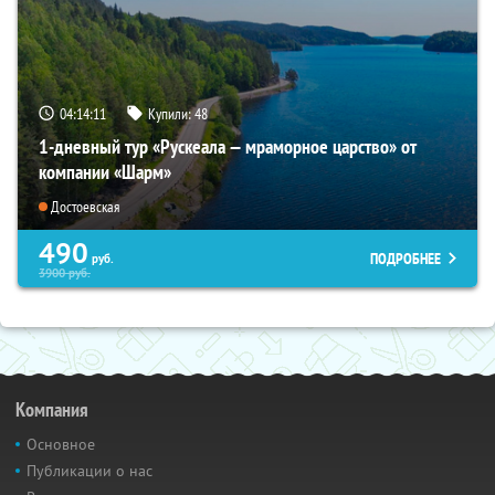
04:14:10
Купили:
48
1-дневный тур «Рускеала — мраморное царство» от
компании «Шарм»
Достоевская
490
ПОДРОБНЕЕ
руб.
3900
руб.
Компания
Основное
Публикации о нас