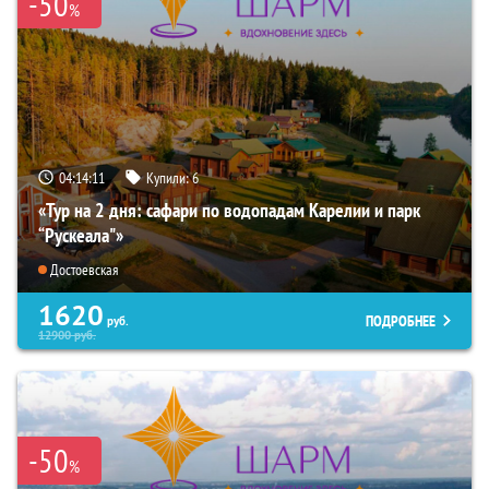
-50
%
04:14:10
Купили:
6
«Тур на 2 дня: сафари по водопадам Карелии и парк
“Рускеала"»
Достоевская
1620
ПОДРОБНЕЕ
руб.
12900
руб.
-50
%