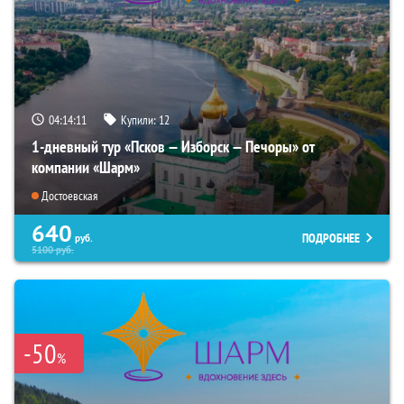
04:14:10
Купили:
12
1-дневный тур «Псков — Изборск — Печоры» от
компании «Шарм»
Достоевская
640
ПОДРОБНЕЕ
руб.
5100
руб.
-50
%