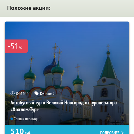
Похожие акции:
-51
%
04:14:10
Купили:
2
Автобусный тур в Великий Новгород от туроператора
«ХохломаТур»
Сенная площадь
510
ПОДРОБНЕЕ
руб.