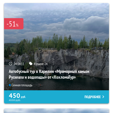
-51
%
04:14:10
Купили:
24
Автобусный тур в Карелию «Мраморный каньон
Рускеала и водопады» от «ХохломаТур»
Сенная площадь
450
ПОДРОБНЕЕ
руб.
4550
руб.