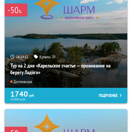
-50
%
04:14:10
Купили:
39
Тур на 2 дня «Карельское счастье — проживание на
берегу Ладоги»
Достоевская
1740
ПОДРОБНЕЕ
руб.
13900
руб.