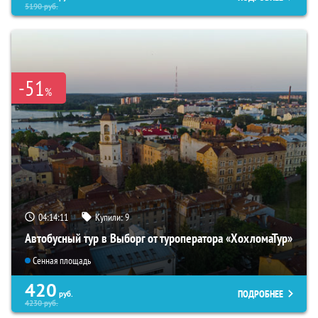
5190
руб.
-51
%
04:14:10
Купили:
9
Автобусный тур в Выборг от туроператора «ХохломаТур»
Сенная площадь
420
ПОДРОБНЕЕ
руб.
4230
руб.