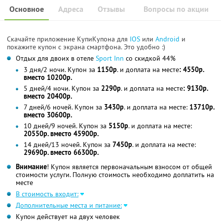
Основное
Адреса
Отзывы
Вопросы по акции
Скачайте приложение КупиКупона для
IOS
или
Android
и
покажите купон с экрана смартфона. Это удобно :)
Отдых для двоих в отеле
Sport Inn
со скидкой 44%
3 дня/2 ночи. Купон за
1150р
. и доплата на месте
: 4550р.
вместо 10200р.
5 дней/4 ночи. Купон за
2290р
. и доплата на месте
: 9130р.
вместо 20400р.
7 дней/6 ночей. Купон за
3430р
. и доплата на месте:
13710р.
вместо 30600р.
10 дней/9 ночей. Купон за
5150р
. и доплата на месте:
20550р. вместо 45900р.
14 дней/13 ночей. Купон за
7450р
. и доплата на месте:
29690р. вместо 66300р.
Внимание
! Купон является первоначальным взносом от общей
стоимости услуги. Полную стоимость необходимо доплатить на
месте
В стоимость входит:
Дополнительные места и питание:
Купон действует на двух человек