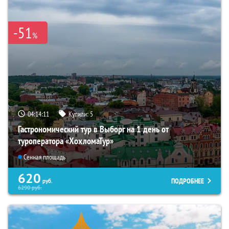
-51
%
04:14:10
Купили:
5
Гастрономический тур в Выборг на 1 день от
туроператора «ХохломаТур»
Сенная площадь
620
ПОДРОБНЕЕ
руб.
6290
руб.