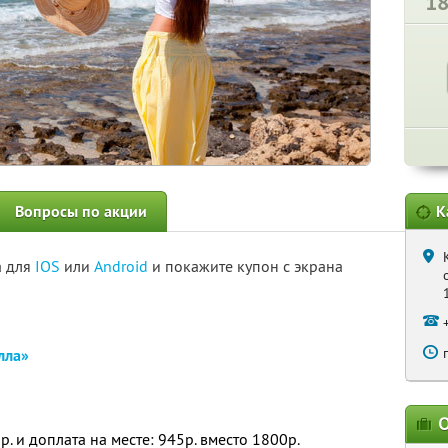
1
Вопросы по акции
К
а для
IOS
или
Android
и покажите купон с экрана
лла»
О
р. и доплата на месте: 945р. вместо 1800р.