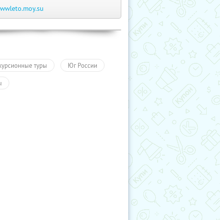
wwleto.moy.su
курсионные туры
Юг России
ы