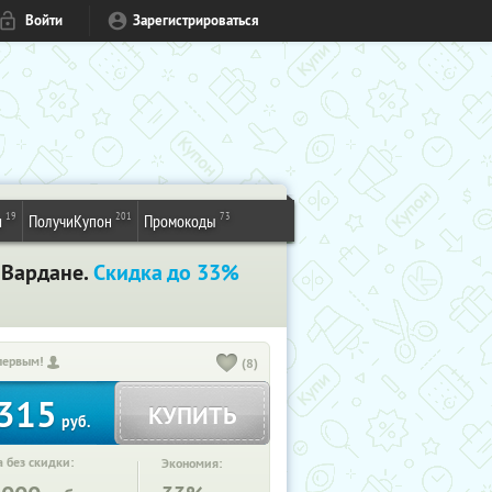
Войти
Зарегистрироваться
19
201
73
и
ПолучиКупон
Промокоды
 Вардане.
Скидка до 33%
первым!
(8)
315
КУПИТЬ
руб.
 без скидки:
Экономия: