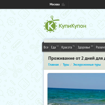
Москва
32
91
80
Все
Еда
Красота
Здоровье
Развл
Проживание от 2 дней для 
Главная
Туры
Экскурсионные туры