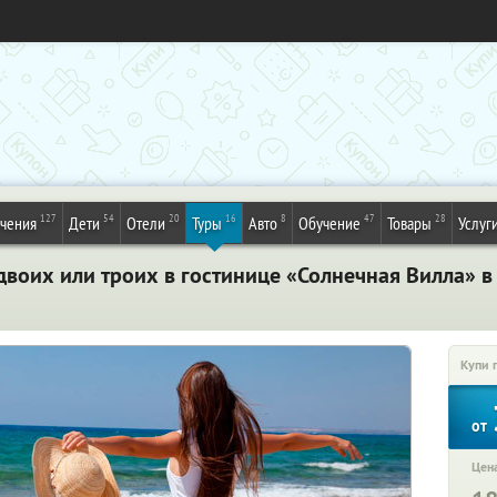
127
54
20
16
8
47
28
ечения
Дети
Отели
Туры
Авто
Обучение
Товары
Услуг
двоих или троих в гостинице «Солнечная Вилла» в
Купи 
от
Цена