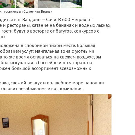
ия гостиницы «Солнечная Вилла»
ится в п. Вардане — Сочи. В 600 метрах от
е и рестораны, катание на бананах и водных лыжах,
ости будут в восторге от батутов, конкурсов с
ты.
положена в спокойном тихом месте. Большая
образием услуг: мангальная зона с уютными
в то же время оставаться на свежем воздухе, вы
бол, искупаться в бассейне и позагорать на
дложен большой ассортимент всевозможных
вка, свежий воздух и волшебное море наполнит
 оставит незабываемые воспоминания.