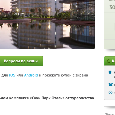
3
Вопросы по акции
К
а для
IOS
или
Android
и покажите купон с экрана
ном комплексе «Сочи Парк Отель» от турагентства
Теги: