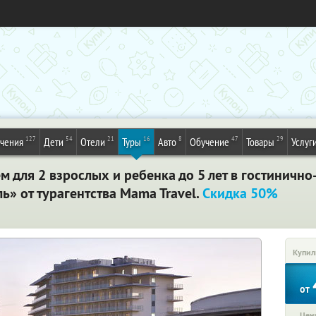
127
54
21
16
8
47
29
ечения
Дети
Отели
Туры
Авто
Обучение
Товары
Услуг
ем для 2 взрослых и ребенка до 5 лет в гостиничн
ь» от турагентства Mama Travel.
Скидка 50%
Купил
от
Цена