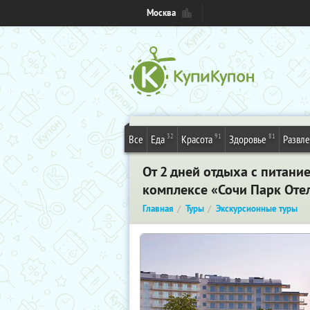
Москва
32
91
81
Все
Еда
Красота
Здоровье
Развл
От 2 дней отдыха с питани
комплексе «Сочи Парк Отел
Главная
Туры
Экскурсионные туры