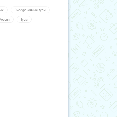
ых
Экскурсионные туры
России
Туры