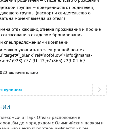
ждении родителей — свидетельство о рождении
детской группы — доверенность от родителей,
ающего группы (паспорт и свидетельство о
ть на момент выезда из отеля)
, замена отдыхающих, отмена проживания и прочие
 согласованию с отделом бронирования
ими спецпредложениями компании
 можно уточнить по электронной почте a
u" target="_blank" rel="nofollow">info@mama-
ии:
+7 (928) 777-91-42,
+7 (863) 229-04-69
2022 включительно
ся купоном
НИИ
плекс «Сочи Парк Отель» расположен в
ах ходьбы до моря, рядом с Олимпийским парком и
нами. Это центр курортной инфраструктуры,