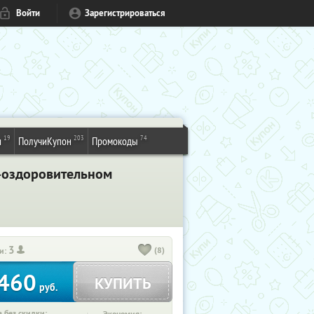
Войти
Зарегистрироваться
19
203
74
и
ПолучиКупон
Промокоды
о-оздоровительном
3
(8)
и:
460
КУПИТЬ
руб.
 без скидки: