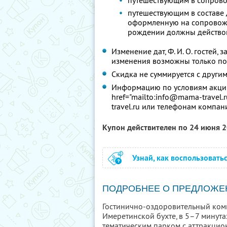
путешествующим в сопрово
путешествующим в составе 
оформленную на сопровожд
рождении должны действова
Изменение дат, Ф. И. О. гостей
изменения возможны только по
Скидка не суммируется с друг
Информацию по условиям акции
href="mailto:info@mama-travel.r
travel.ru или телефонам компан
Купон действителен по 24 июня 
Узнай, как воспользовать
ПОДРОБНЕЕ О ПРЕДЛОЖЕ
Гостинично-оздоровительный ком
Имеретинской бухте, в 5–7 минут
тематическим парком с аттракцио