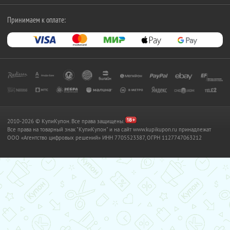
Принимаем к оплате:
2010-2026 © КупиКупон. Все права защищены.
Все права на товарный знак "КупиКупон" и на сайт www.kupikupon.ru принадлежат
OOO «Агентство цифровых решений» ИНН 7705523387, ОГРН 1127747063212