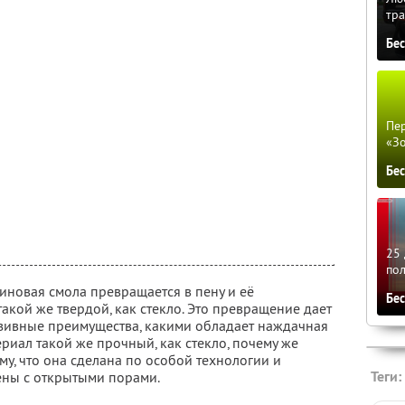
тра
Бе
Пер
«З
Бе
25 
по
иновая смола превращается в пену и её
Бе
такой же твердой, как стекло. Это превращение дает
зивные преимущества, какими обладает наждачная
териал такой же прочный, как стекло, почему же
ому, что она сделана по особой технологии и
Теги:
ены с открытыми порами.