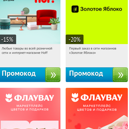
-15
%
-20
%
Любые товары во всей розничной
Первый заказ в сети магазинов
07:08:58
Получили:
83
07:08:58
Получи первым!
сети и интернет-магазине Hoff
«Золотое Яблоко»
Москва, 1-й Волоколамский проезд,
Россия
10с1
Промокод
Промокод