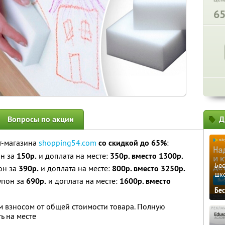
6
Вопросы по акции
Д
т-магазина
shopping54.com
со скидкой до 65%
:
он за
150р.
и доплата на месте:
350р. вместо 1300р.
Бе
он за
390р.
и доплата на месте:
800р. вместо 3250р.
шк
упон за
690р.
и доплата на месте:
1600р. вместо
Бе
 взносом от общей стоимости товара. Полную
ь на месте