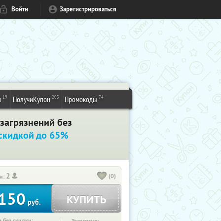
Войти
Зарегистрироваться
19
203
74
и
ПолучиКупон
Промокоды
загрязнений без
 скидкой до 65%
2
(0)
и:
150
КУПИТЬ
руб.
 без скидки: