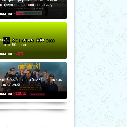
нсферов из аэропортов i'way
сплатно
-10%
вый заказ в сети магазинов
олотое Яблоко»
сплатно
-20%
дней бесплатно в START для новых
льзователей
сплатно
-100%