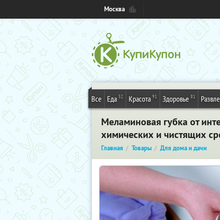
Москва
32
91
81
Все
Еда
Красота
Здоровье
Развл
Меламиновая губка от инт
химических и чистящих сре
Главная
Товары
Для дома и дачи