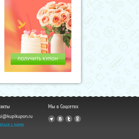
такты
Мы в Соцсетях
si@kupikupon.ru
аться с нами