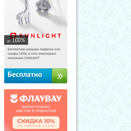
100
%
до
Бесплатная изящная подвеска или
07:08:58
Получили:
73
скидка 500р. в сети ювелирных
Россия
магазинов SUNLIGHT
Бесплатно