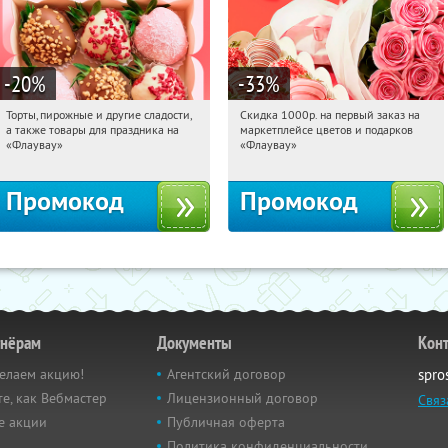
-20
%
-33
%
Торты, пирожные и другие сладости,
Скидка 1000р. на первый заказ на
07:08:58
Получили:
6
07:08:58
Получили:
18
а также товары для праздника на
маркетплейсе цветов и подарков
Россия
Россия
«Флаувау»
«Флаувау»
Промокод
Промокод
тнёрам
Документы
Кон
елаем акцию!
Агентский договор
spro
е, как Вебмастер
Лицензионный договор
Связ
е акции
Публичная оферта
Политика конфиденциальности