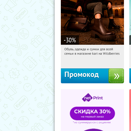
-30
%
Обувь, одежда и сумки для всей
07:08:58
Получили:
31
семьи в магазине kari на Wildberries
Россия
Промокод