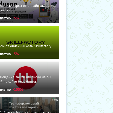
зличные курсы от онлайн-академии
дюсон»
сплатно
-5%
сы от онлайн-школы Skillfactory
сплатно
-5%
змещение вашей вакансии на 30
й на сайте HeadHunter
сплатно
-100%
ой трансфер от сервиса заказа