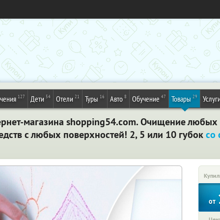
127
54
21
16
8
47
29
ечения
Дети
Отели
Туры
Авто
Обучение
Товары
Услуг
ернет-магазина shopping54.com. Очищение любых 
дств с любых поверхностей! 2, 5 или 10 губок
со
Купил
от
Цена