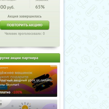
Экономия:
500
65%
руб.
Акция завершилась
ПОВТОРИТЬ АКЦИЮ
Человек проголосовало: 0
ругие акции партнера
сплатный вводный урок от онлайн-
олы Skysmart
сплатно
-100%