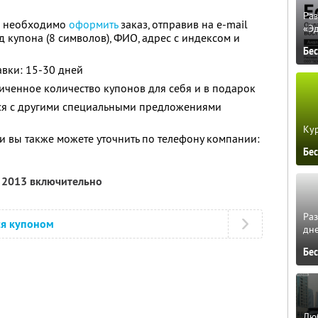
Ра
он необходимо
оформить
заказ, отправив на e-mail
«Э
д купона (8 символов), ФИО, адрес с индексом и
Бе
авки: 15-30 дней
ченное количество купонов для себя и в подарок
тся с другими специальными предложениями
Кур
 вы также можете уточнить по телефону компании:
Бе
я 2013 включительно
Ра
ся купоном
дне
Бе
Люб