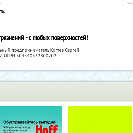
:
Тов
ть.
грязнений - с любых поверхностей!
льный предприниматель Когтев Сергей
2
, ОГРН 304540332800202