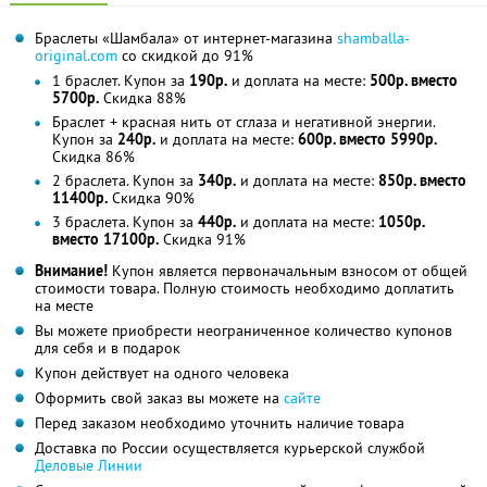
Браслеты «Шамбала» от интернет-магазина
shamballa-
original.com
со скидкой до 91%
1 браслет. Купон за
190р.
и доплата на месте:
500р. вместо
5700р.
Скидка 88%
Браслет + красная нить от сглаза и негативной энергии.
Купон за
240р.
и доплата на месте:
600р. вместо 5990р.
Скидка 86%
2 браслета. Купон за
340р.
и доплата на месте:
850р. вместо
11400р.
Скидка 90%
3 браслета. Купон за
440р.
и доплата на месте:
1050р.
вместо 17100р.
Скидка 91%
Внимание!
Купон является первоначальным взносом от общей
стоимости товара. Полную стоимость необходимо доплатить
на месте
Вы можете приобрести неограниченное количество купонов
для себя и в подарок
Купон действует на одного человека
Оформить свой заказ вы можете на
сайте
Перед заказом необходимо уточнить наличие товара
Доставка по России осуществляется курьерской службой
Деловые Линии