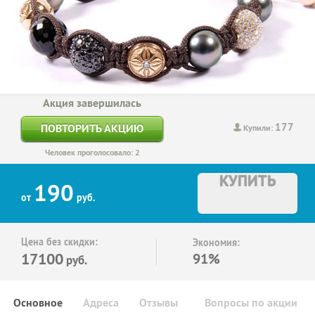
Акция завершилась
177
ПОВТОРИТЬ АКЦИЮ
Купили:
Человек проголосовало: 2
КУПИТЬ
190
от
руб.
Цена без скидки:
Экономия:
17100
91%
руб.
Основное
Адреса
Отзывы
Вопросы по акции