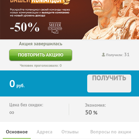
Акция завершилась
31
ПОВТОРИТЬ АКЦИЮ
Получили:
Человек проголосовало: 0
ПОЛУЧИТЬ
0
руб.
Цена без скидки:
Экономия:
∞
50
%
Основное
Адреса
Отзывы
Вопросы по акции