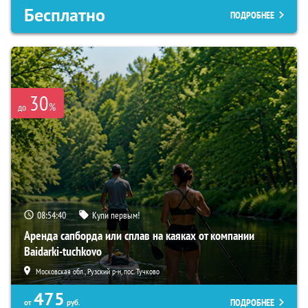
Бесплатно
ПОДРОБНЕЕ
30
%
до
08:54:39
Купи первым!
Аренда сапборда или сплав на каяках от компании
Baidarki-tuchkovo
Московская обл., Рузский р-н, пос. Тучково
475
ПОДРОБНЕЕ
от
руб.