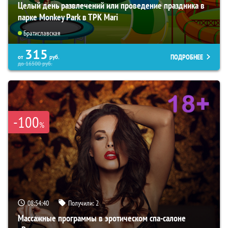
Целый день развлечений или проведение праздника в
парке Monkey Park в ТРК Mari
Братиславская
315
ПОДРОБНЕЕ
от
руб.
до
16500
руб.
-100
%
08:54:39
Получили:
2
Массажные программы в эротическом спа-салоне