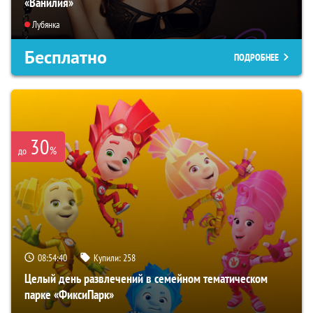
«Ванилия»
Лубянка
Бесплатно
ПОДРОБНЕЕ
30
%
до
08:54:39
Купили:
258
Целый день развлечений в семейном тематическом
парке «ФиксиПарк»