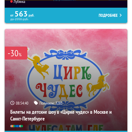
Лубянка
563
ПОДРОБНЕЕ
от
руб.
до
2990
руб.
-30
%
08:54:39
Получили:
3285
Билеты на детские шоу в «Цирке чудес» в Москве и
Санкт-Петербурге