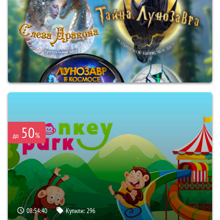
50
%
до
08:54:39
Купили:
296