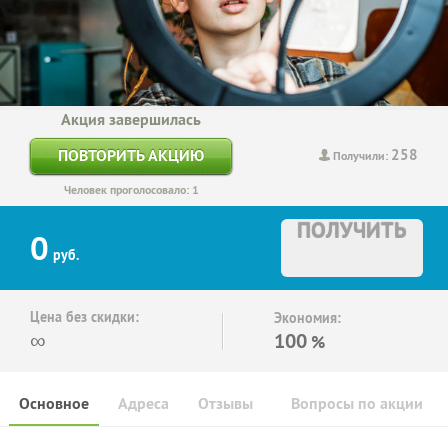
Акция завершилась
258
ПОВТОРИТЬ АКЦИЮ
Получили:
Человек проголосовало: 1
ПОЛУЧИТЬ
0
руб.
Цена без скидки:
Экономия:
∞
100
%
Основное
Адреса
Отзывы
Вопросы по акции