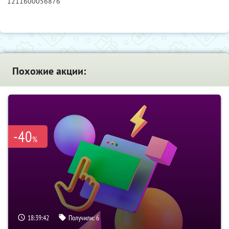
1211600056876
Похожие акции:
-40
%
18:39:41
Получили:
6