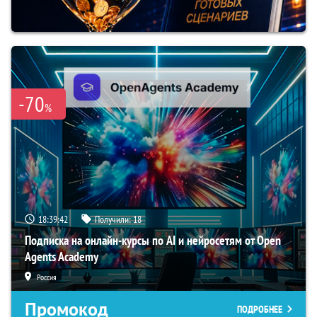
-70
%
18:39:41
Получили:
18
Подписка на онлайн-курсы по AI и нейросетям от Open
Agents Academy
Россия
Промокод
ПОДРОБНЕЕ