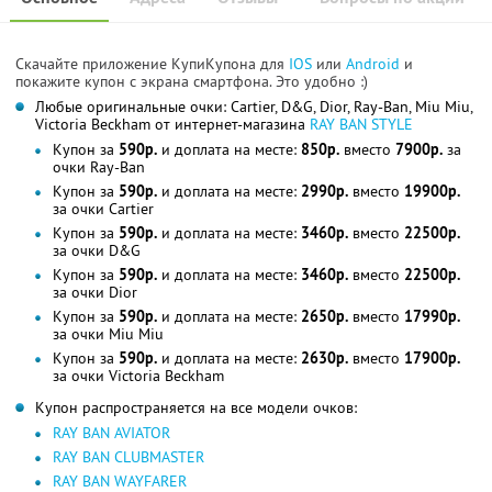
Скачайте приложение КупиКупона для
IOS
или
Android
и
покажите купон с экрана смартфона. Это удобно :)
Любые оригинальные очки: Cartier, D&G, Dior, Ray-Ban, Miu Miu,
Victoria Beckham от интернет-магазина
RAY BAN STYLE
Купон за
590р.
и доплата на месте:
850р.
вместо
7900р.
за
очки Ray-Ban
Купон за
590р.
и доплата на месте:
2990р.
вместо
19900р.
за очки Cartier
Купон за
590р.
и доплата на месте:
3460р.
вместо
22500р.
за очки D&G
Купон за
590р.
и доплата на месте:
3460р.
вместо
22500р.
за очки Dior
Купон за
590р.
и доплата на месте:
2650р.
вместо
17990р.
за очки Miu Miu
Купон за
590р.
и доплата на месте:
2630р.
вместо
17900р.
за очки Victoria Beckham
Купон распространяется на все модели очков:
RAY BAN AVIATOR
RAY BAN CLUBMASTER
RAY BAN WAYFARER