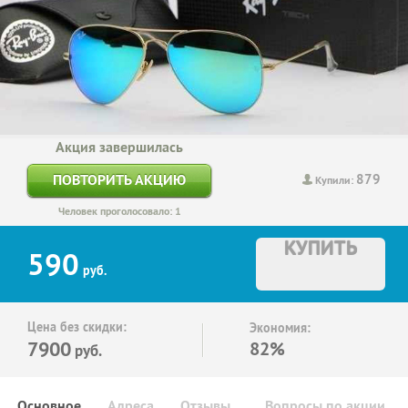
Акция завершилась
879
ПОВТОРИТЬ АКЦИЮ
Купили:
Человек проголосовало: 1
КУПИТЬ
590
руб.
Цена без скидки:
Экономия:
7900
82%
руб.
Основное
Адреса
Отзывы
Вопросы по акции