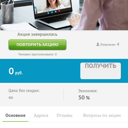
Акция завершилась
4
ПОВТОРИТЬ АКЦИЮ
Получили:
Человек проголосовало: 0
ПОЛУЧИТЬ
0
руб.
Цена без скидки:
Экономия:
∞
50
%
Основное
Адреса
Отзывы
Вопросы по акции