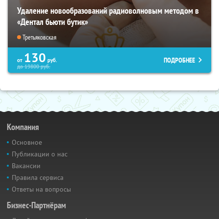
Удаление новообразований радиоволновым методом в
«Дентал бьюти бутик»
Третьяковская
130
ПОДРОБНЕЕ
от
руб.
до
19800
руб.
Компания
Основное
Публикации о нас
Вакансии
Правила сервиса
Ответы на вопросы
Бизнес-Партнёрам