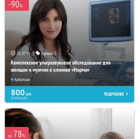
-90
%
20:30:33
Купили:
3
Комплексное ультразвуковое обследование для
женщин и мужчин в клинике «Норма»
Арбатская
800
ПОДРОБНЕЕ
руб.
27200
руб.
78
%
до