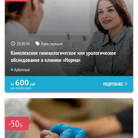
20:30:33
Купи первым!
Комплексное гинекологическое или урологическое
обследование в клинике «Норма»
Арбатская
600
ПОДРОБНЕЕ
от
руб.
до
12500
руб.
-50
%