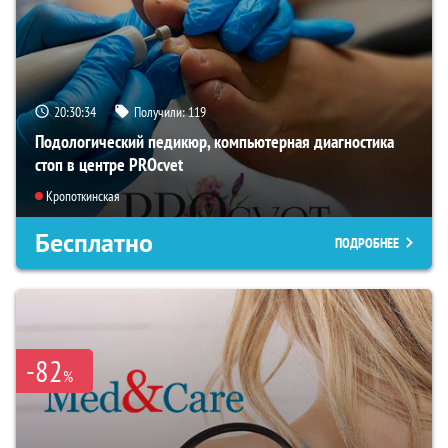
20:30:33
Получили:
119
Подологический педикюр, компьютерная диагностика
стоп в центре PROcvet
Кропоткинская
Бесплатно
ПОДРОБНЕЕ
-82
%