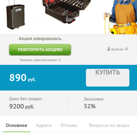
Акция завершилась
4
ПОВТОРИТЬ АКЦИЮ
Купили:
Человек проголосовало: 0
КУПИТЬ
890
руб.
Цена без скидки:
Экономия:
9200
52%
руб.
Основное
Адреса
Отзывы
Вопросы по акции