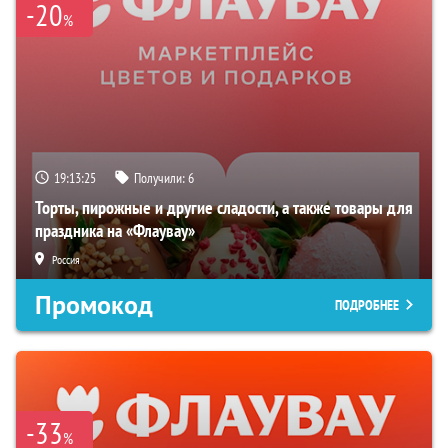
-20
%
19:13:24
Получили:
6
Торты, пирожные и другие сладости, а также товары для
праздника на «Флаувау»
Россия
Промокод
ПОДРОБНЕЕ
-33
%