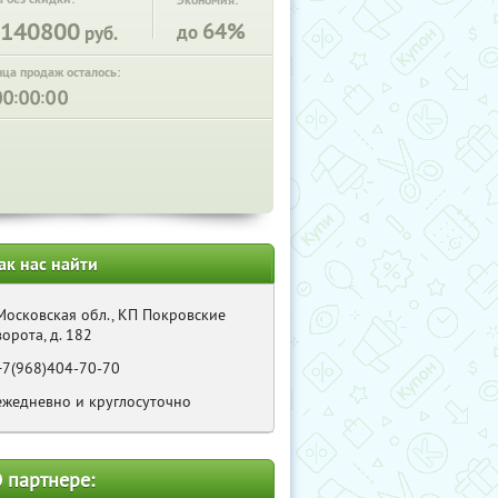
Экономия:
140800
64%
до
руб.
нца продаж осталось:
:
:
ак нас найти
Московская обл., КП Покровские
ворота, д. 182
+7(968)404-70-70
ежедневно и круглосуточно
 партнере: