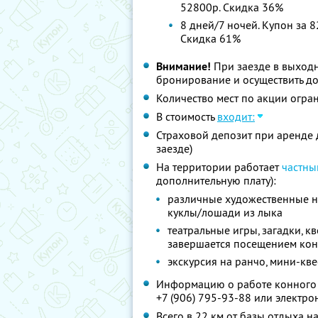
52800р. Скидка 36%
8 дней/7 ночей. Купон за 8
Скидка 61%
Внимание!
При заезде в выход
бронирование и осуществить до
Количество мест по акции огра
В стоимость
входит:
Страховой депозит при аренде 
заезде)
На территории работает
частны
дополнительную плату):
различные художественные на
куклы/лошади из лыка
театральные игры, загадки, к
завершается посещением ко
экскурсия на ранчо, мини-кве
Информацию о работе конного 
+7 (906) 795-93-88
или электро
Всего в 22 км от базы отдыха 