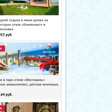
 дней отдыха в мини-домах на
итории отеля «Компонент» в
осковье
053
руб.
%
х в парк-отеле «Фестиваль»:
ние, аквакомплекс, детская анимация,
i
164
руб.
%