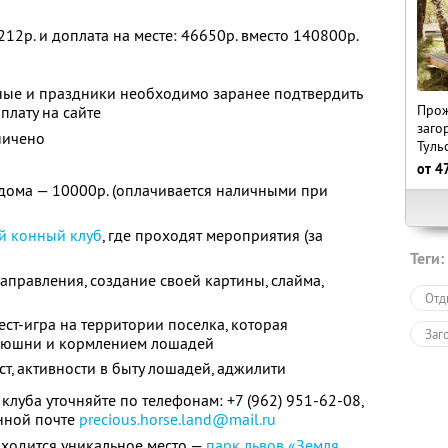
212р. и доплата на месте: 46650р. вместо 140800р.
ные и праздники необходимо заранее подтвердить
Прож
плату на сайте
заго
ничено
Туль
от
4
дома — 10000р. (оплачивается наличными при
й конный клуб
, где проходят мероприятия (за
Теги:
правления, создание своей картины, слайма,
Отд
вест-игра на территории поселка, которая
Заг
нюшни и кормлением лошадей
ст, активности в быту лошадей, аджилити
клуба уточняйте по телефонам:
+7 (962) 951-62-08,
нной почте
precious.horse.land@mail.ru
находится уникальное место —
парк львов «Земля