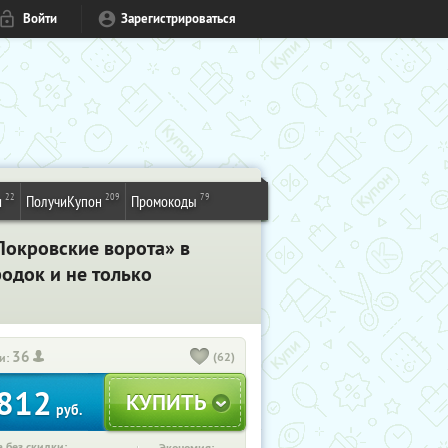
Войти
Зарегистрироваться
22
209
79
и
ПолучиКупон
Промокоды
Покровские ворота» в
родок и не только
36
(62)
и:
812
руб.
 без скидки: