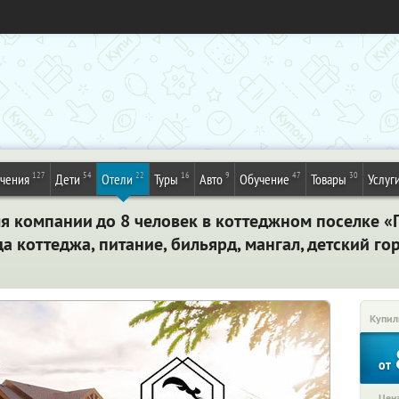
127
54
22
16
9
47
30
ечения
Дети
Отели
Туры
Авто
Обучение
Товары
Услуг
я компании до 8 человек в коттеджном поселке «
а коттеджа, питание, бильярд, мангал, детский го
Купил
от
Цена