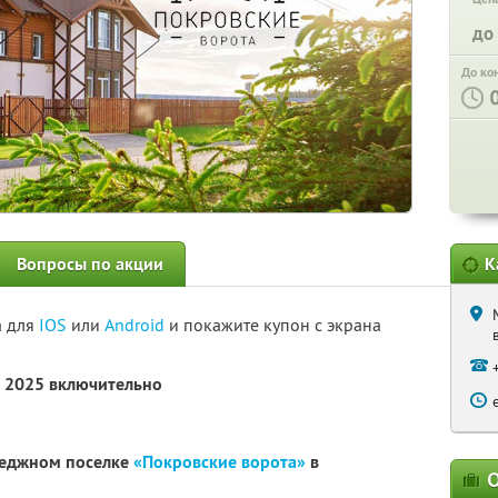
до
До ко
Вопросы по акции
К
а для
IOS
или
Android
и покажите купон с экрана
я 2025 включительно
теджном поселке
«Покровские ворота»
в
О