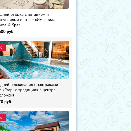
 дней отдыха с питанием и
лечениями в отеле «Империал
ness & Spa»
600
руб.
%
 дней проживания с завтраками в
е «Старые традиции» в центре
оложска
70
руб.
%