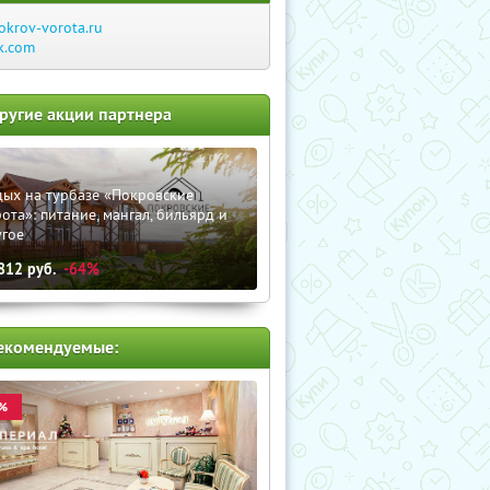
okrov-vorota.ru
k.com
ругие акции партнера
дых на турбазе «Покровские
ота»: питание, мангал, бильярд и
угое
812
руб.
-64%
екомендуемые:
%