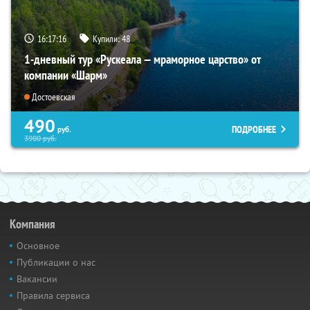
16:17:15
Купили:
48
1-дневный тур «Рускеала — мраморное царство» от
компании «Шарм»
Достоевская
490
ПОДРОБНЕЕ
руб.
3900
руб.
Компания
Основное
Публикации о нас
Вакансии
Правила сервиса