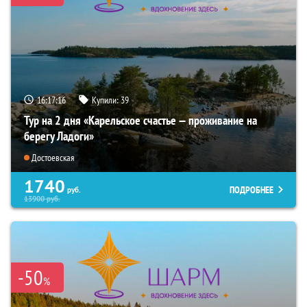
16:17:15
Купили:
39
Тур на 2 дня «Карельское счастье — проживание на
берегу Ладоги»
Достоевская
1740
ПОДРОБНЕЕ
руб.
13900
руб.
-50
%