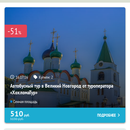
-51
%
16:17:15
Купили:
2
Автобусный тур в Великий Новгород от туроператора
«ХохломаТур»
Сенная площадь
510
ПОДРОБНЕЕ
руб.
5190
руб.