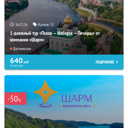
16:17:15
Купили:
12
1-дневный тур «Псков — Изборск — Печоры» от
компании «Шарм»
Достоевская
640
ПОДРОБНЕЕ
руб.
5100
руб.
-50
%