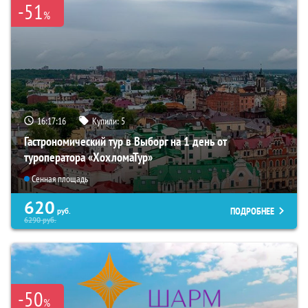
-51
%
16:17:15
Купили:
5
Гастрономический тур в Выборг на 1 день от
туроператора «ХохломаТур»
Сенная площадь
620
ПОДРОБНЕЕ
руб.
6290
руб.
-50
%