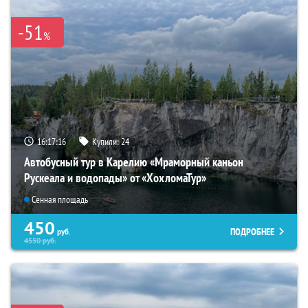
-51
%
16:17:15
Купили:
24
Автобусный тур в Карелию «Мраморный каньон
Рускеала и водопады» от «ХохломаТур»
Сенная площадь
450
ПОДРОБНЕЕ
руб.
4550
руб.