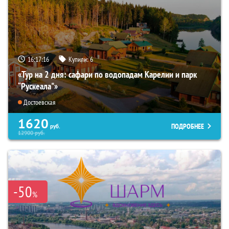
16:17:15
Купили:
6
«Тур на 2 дня: сафари по водопадам Карелии и парк
“Рускеала"»
Достоевская
1620
ПОДРОБНЕЕ
руб.
12900
руб.
-50
%