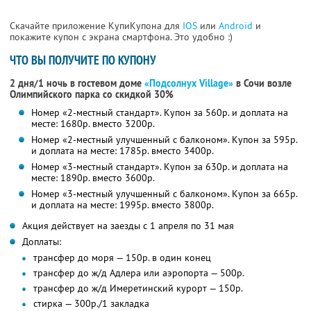
Скачайте приложение КупиКупона для
IOS
или
Android
и
покажите купон с экрана смартфона. Это удобно :)
ЧТО ВЫ ПОЛУЧИТЕ ПО КУПОНУ
2 дня/1 ночь в гостевом доме
«Подсолнух Village»
в Сочи возле
Олимпийского парка со скидкой 30%
Номер «2-местный стандарт». Купон за 560р. и доплата на
месте: 1680р. вместо 3200р.
Номер «2-местный улучшенный с балконом». Купон за 595р.
и доплата на месте: 1785р. вместо 3400р.
Номер «3-местный стандарт». Купон за 630р. и доплата на
месте: 1890р. вместо 3600р.
Номер «3-местный улучшенный с балконом». Купон за 665р.
и доплата на месте: 1995р. вместо 3800р.
Акция действует на заезды с 1 апреля по 31 мая
Доплаты:
трансфер до моря — 150р. в один конец
трансфер до ж/д Адлера или аэропорта — 500р.
трансфер до ж/д Имеретинский курорт — 150р.
стирка — 300р./1 закладка