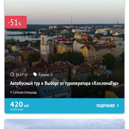
-51
%
16:17:15
Купили:
9
Автобусный тур в Выборг от туроператора «ХохломаТур»
Сенная площадь
420
ПОДРОБНЕЕ
руб.
4230
руб.