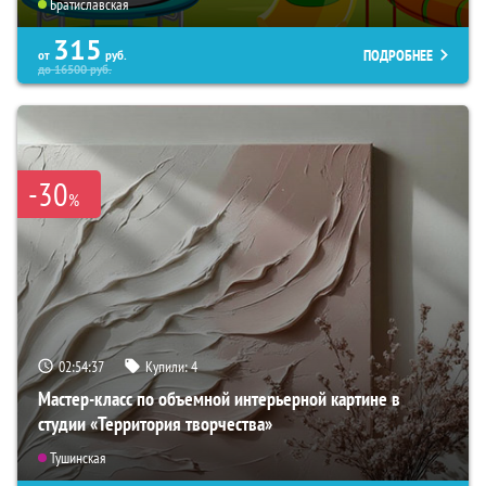
Братиславская
315
ПОДРОБНЕЕ
от
руб.
до
16500
руб.
-30
%
02:54:36
Купили:
4
Мастер-класс по объемной интерьерной картине в
студии «Территория творчества»
Тушинская