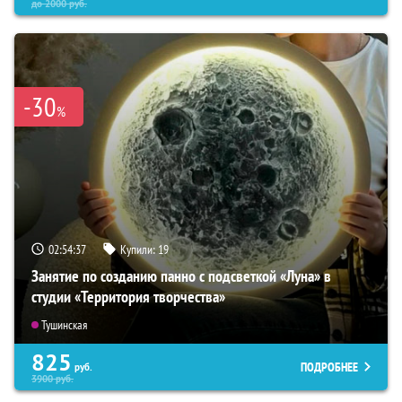
до
2000
руб.
-30
%
02:54:36
Купили:
19
Занятие по созданию панно с подсветкой «Луна» в
студии «Территория творчества»
Тушинская
825
ПОДРОБНЕЕ
руб.
3900
руб.