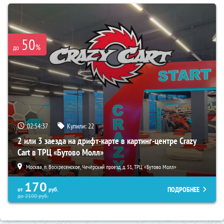
50
%
до
02:54:36
Купили:
22
2 или 3 заезда на дрифт-карте в картинг-центре Crazy
Cart в ТРЦ «Бутово Молл»
Москва, п. Воскресенское, Чечёрский проезд, д. 51, ТРЦ «Бутово Молл»
170
ПОДРОБНЕЕ
от
руб.
до
2100
руб.