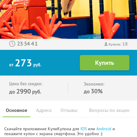
18
:
:
Купили:
273
от
руб.
Цена без скидки:
Экономия:
2990
30%
до
до
руб.
Основное
Адреса
Отзывы
Вопросы по акции
Скачайте приложение КупиКупона для
IOS
или
Android
и
покажите купон с экрана смартфона. Это удобно :)