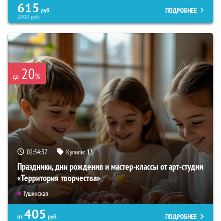
615
ПОДРОБНЕЕ
руб.
2900
руб.
20
%
до
02:54:36
Купили:
13
Праздники, дни рождения и мастер-классы от арт-студии
«Территория творчества»
Тушинская
405
ПОДРОБНЕЕ
от
руб.