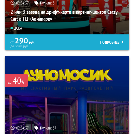
02:54:36
Купили:
3
2 или 3 заезда на дрифт-карте в картинг-центре Crazy
Cart в ТЦ «Авиапарк»
ЦСКА
290
ПОДРОБНЕЕ
от
руб.
до
3870
руб.
40
%
до
02:54:36
Купили:
37