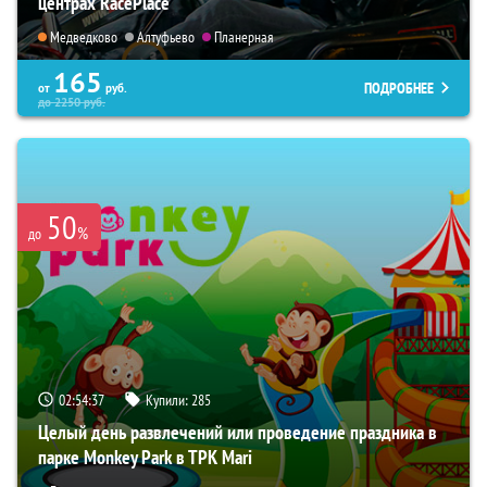
центрах RacePlace
Медведково
Алтуфьево
Планерная
165
ПОДРОБНЕЕ
от
руб.
до
2250
руб.
50
%
до
02:54:36
Купили:
285
Целый день развлечений или проведение праздника в
парке Monkey Park в ТРК Mari