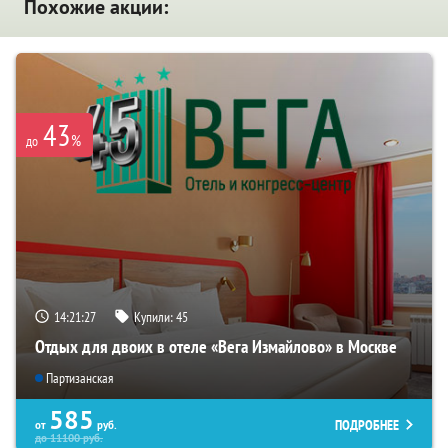
Похожие акции:
43
%
до
14:21:27
Купили:
45
Отдых для двоих в отеле «Вега Измайлово» в Москве
Партизанская
585
ПОДРОБНЕЕ
от
руб.
до
11100
руб.