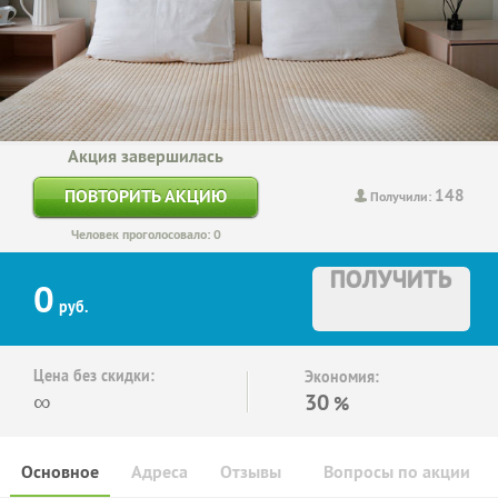
Акция завершилась
148
ПОВТОРИТЬ АКЦИЮ
Получили:
Человек проголосовало: 0
ПОЛУЧИТЬ
0
руб.
Цена без скидки:
Экономия:
∞
30
%
Основное
Адреса
Отзывы
Вопросы по акции