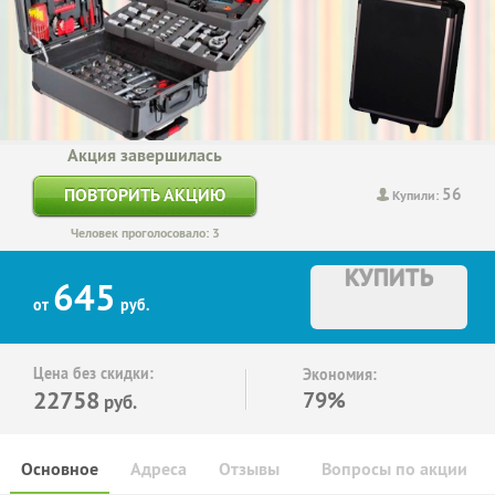
Акция завершилась
56
ПОВТОРИТЬ АКЦИЮ
Купили:
Человек проголосовало: 3
КУПИТЬ
645
от
руб.
Цена без скидки:
Экономия:
22758
79%
руб.
Основное
Адреса
Отзывы
Вопросы по акции