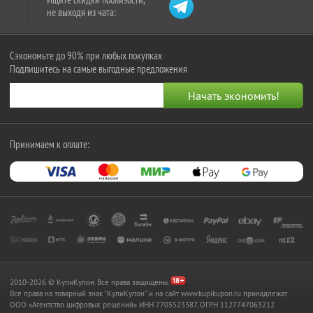
не выходя из чата:
Сэкономьте до 90% при любых покупках
Подпишитесь на самые выгодные предложения
Принимаем к оплате:
2010-2026 © КупиКупон. Все права защищены.
Все права на товарный знак "КупиКупон" и на сайт www.kupikupon.ru принадлежат
OOO «Агентство цифровых решений» ИНН 7705523387, ОГРН 1127747063212