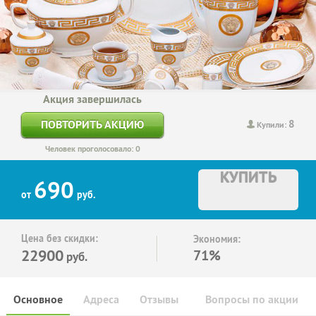
Акция завершилась
8
ПОВТОРИТЬ АКЦИЮ
Купили:
Человек проголосовало: 0
КУПИТЬ
690
от
руб.
Цена без скидки:
Экономия:
22900
71%
руб.
Основное
Адреса
Отзывы
Вопросы по акции