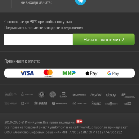
не выходя из чата:
Сэкономьте до 90% при любых покупках
Подпишитесь на самые выгодные предложения
Принимаем к оплате:
2010-2026 © КупиКупон. Все права защищены.
Все права на товарный знак "КупиКупон" и на сайт www.kupikupon.ru принадлежат
OOO «Агентство цифровых решений» ИНН 7705523387, ОГРН 1127747063212