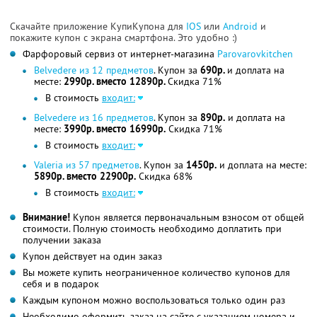
Скачайте приложение КупиКупона для
IOS
или
Android
и
покажите купон с экрана смартфона. Это удобно :)
Фарфоровый сервиз от интернет-магазина
Parovarovkitchen
Belvedere из 12 предметов
. Купон за
690р.
и доплата на
месте:
2990р. вместо 12890р.
Скидка 71%
В стоимость
входит:
Belvedere из 16 предметов
. Купон за
890р.
и доплата на
месте:
3990р. вместо 16990р.
Скидка 71%
В стоимость
входит:
Valeria из 57 предметов
. Купон за
1450р.
и доплата на месте:
5890р. вместо 22900р.
Скидка 68%
В стоимость
входит:
Внимание!
Купон является первоначальным взносом от общей
стоимости. Полную стоимость необходимо доплатить при
получении заказа
Купон действует на один заказ
Вы можете купить неограниченное количество купонов для
себя и в подарок
Каждым купоном можно воспользоваться только один раз
Необходимо оформить заказ на сайте с указанием номера и