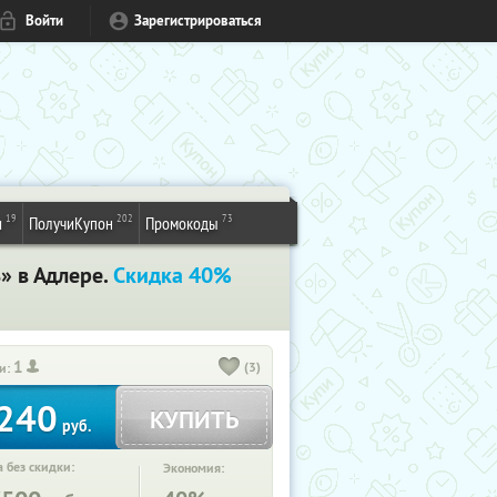
Войти
Зарегистрироваться
19
202
73
и
ПолучиКупон
Промокоды
» в Адлере.
Скидка 40%
1
(3)
и:
240
КУПИТЬ
руб.
 без скидки:
Экономия: