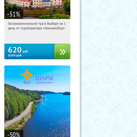
-51
%
Гастрономический тур в Выборг на 1
18:48:00
Купили:
5
день от туроператора «ХохломаТур»
Сенная площадь
620
руб.
6290
руб.
-50
%