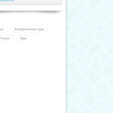
ых
Экскурсионные туры
России
Туры