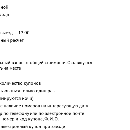
оной
рода
 выезд — 12.00
ный расчет
ьный взнос от общей стоимости. Оставшуюся
ь на месте
количество купонов
зоваться только один раз
ммируются ночи)
те наличие номеров на интересующую дату
р по телефону или по электронной почте
 номер и код купона,
Ф. И. О.
 электронный купон при заезде