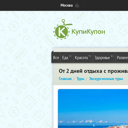
Москва
32
91
81
Все
Еда
Красота
Здоровье
Развл
От 2 дней отдыха с прожив
Главная
Туры
Экскурсионные туры