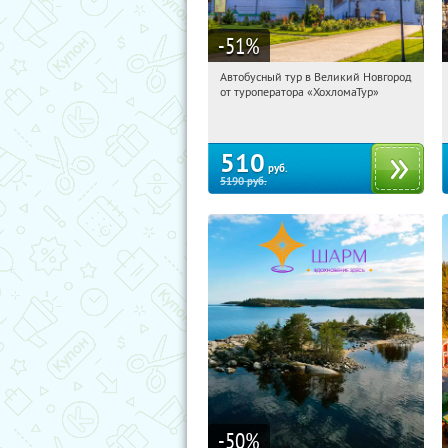
-51
%
Автобусный тур в Великий Новгород
18:48:00
Купили:
2
от туроператора «ХохломаТур»
Сенная площадь
510
руб.
5190
руб.
-50
%