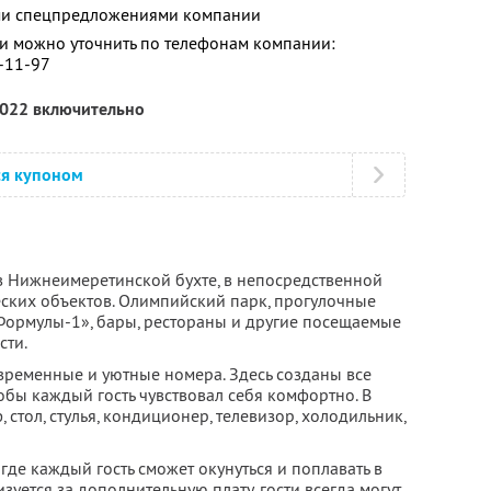
ими спецпредложениями компании
 можно уточнить по телефонам компании:
1-11-97
2022 включительно
ся купоном
в Нижнеимеретинской бухте, в непосредственной
еских объектов. Олимпийский парк, прогулочные
«Формулы-1», бары, рестораны и другие посещаемые
сти.
ременные и уютные номера. Здесь созданы все
обы каждый гость чувствовал себя комфортно. В
 стол, стулья, кондиционер, телевизор, холодильник,
 где каждый гость сможет окунуться и поплавать в
зуется за дополнительную плату, гости всегда могут