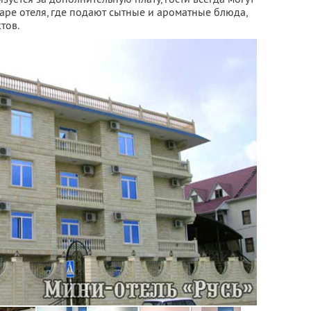
баре отеля, где подают сытные и ароматные блюда,
тов.