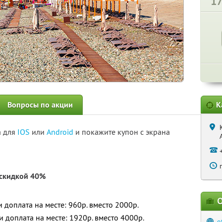
1
Вопросы по акции
К
а для
IOS
или
Android
и покажите купон с экрана
 скидкой 40%
О
и доплата на месте: 960р. вместо 2000р.
 и доплата на месте: 1920р. вместо 4000р.
o