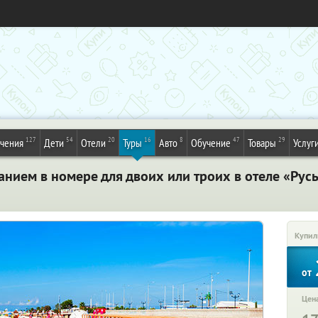
127
54
20
16
8
47
29
ечения
Дети
Отели
Туры
Авто
Обучение
Товары
Услуг
анием в номере для двоих или троих в отеле «Русь
Купил
от
Цена