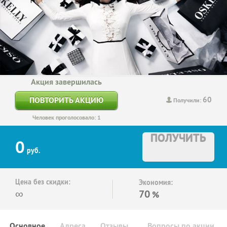
Акция завершилась
60
ПОВТОРИТЬ АКЦИЮ
Получили:
Человек проголосовало: 1
ПОЛУЧИТЬ
0
руб.
Цена без скидки:
Экономия:
∞
70
%
Основное
Адреса
Отзывы
Вопросы по акции