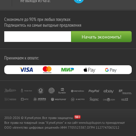
не выходя из чата:
Сэкономьте до 90% при любых покупках
Подпишитесь на самые выгодные предложения
Принимаем к оплате:
2010-2026 © КупиКупон. Все права защищены.
Все права на товарный знак "КупиКупон" и на сайт www.kupikupon.ru принадлежат
OOO «Агентство цифровых решений» ИНН 7705523387, ОГРН 1127747063212