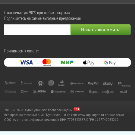
Сэкономьте до 90% при любых покупках
Подпишитесь на самые выгодные предложения
Принимаем к оплате:
2010-2026 © КупиКупон. Все права защищены.
Все права на товарный знак "КупиКупон" и на сайт www.kupikupon.ru принадлежат
OOO «Агентство цифровых решений» ИНН 7705523387, ОГРН 1127747063212