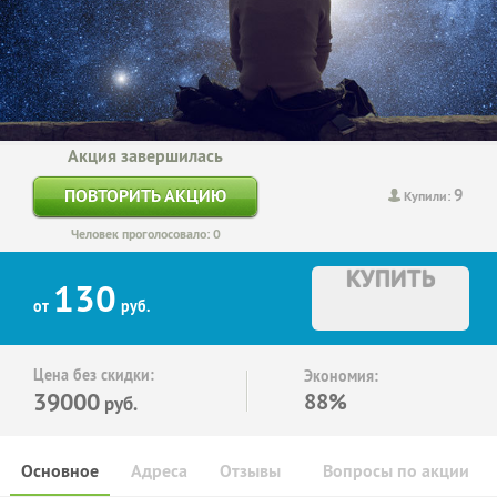
Акция завершилась
9
ПОВТОРИТЬ АКЦИЮ
Купили:
Человек проголосовало: 0
КУПИТЬ
130
от
руб.
Цена без скидки:
Экономия:
39000
88%
руб.
Основное
Адреса
Отзывы
Вопросы по акции