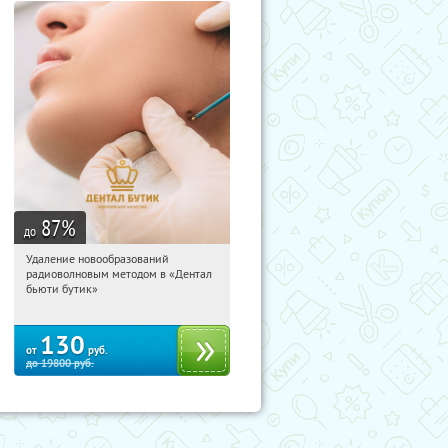
87
%
до
Удаление новообразований
04:53:54
Купили:
44
радиоволновым методом в «Дентал
Третьяковская
бьюти бутик»
130
от
руб.
до
19800
руб.