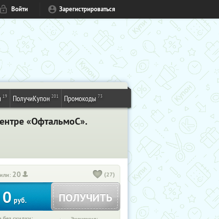
Войти
Зарегистрироваться
19
201
73
и
ПолучиКупон
Промокоды
центре «ОфтальмоС».
20
(27)
или:
0
ПОЛУЧИТЬ
руб.
 без скидки: