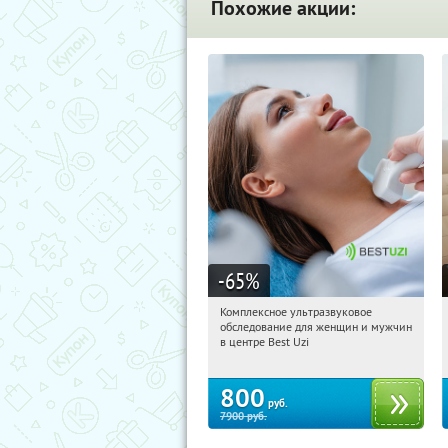
Похожие акции:
-65
%
Комплексное ультразвуковое
04:53:54
Купили:
1
обследование для женщин и мужчин
Арбатская
в центре Best Uzi
800
руб.
7900
руб.