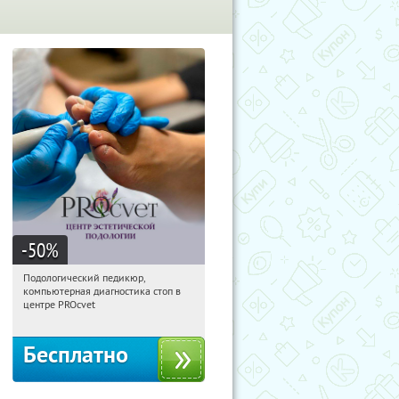
-50
%
Подологический педикюр,
04:53:54
Получили:
118
компьютерная диагностика стоп в
Кропоткинская
центре PROcvet
Бесплатно