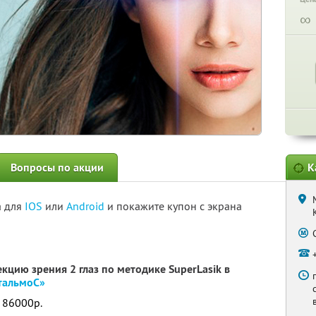
∞
Вопросы по акции
К
а для
IOS
или
Android
и покажите купон с экрана
кцию зрения 2 глаз по методике SuperLasik в
тальмоС»
о 86000р.