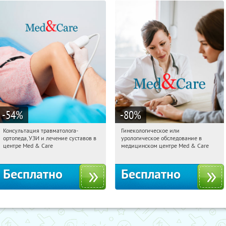
-54
%
-80
%
Консультация травматолога-
Гинекологическое или
04:53:54
Получили:
26
04:53:54
Получили:
63
ортопеда, УЗИ и лечение суставов в
урологическое обследование в
Тверская
Тверская
центре Med & Care
медицинском центре Med & Care
Бесплатно
Бесплатно