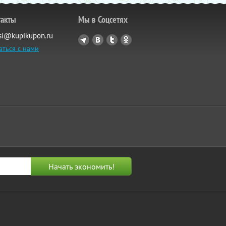
такты
Мы в Соцсетях
si@kupikupon.ru
аться с нами