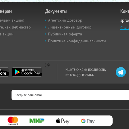
тнёрам
Документы
Кон
елаем акцию!
Агентский договор
spro
е, как Вебмастер
Лицензионный договор
Связ
е акции
Публичная оферта
Политика конфиденциальности
Ищите скидки поблизости,
не выходя из чата: