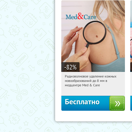
-82
%
Радиоволновое удаление кожных
04:53:54
Получили:
26
новообразований до 8 мм в
Тверская
медцентре Med & Care
Бесплатно