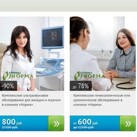
-90
%
78
%
до
Комплексное ультразвуковое
Комплексное гинекологическое или
04:53:54
Купили:
3
04:53:54
Купи первым!
обследование для женщин и мужчин
урологическое обследование в
Арбатская
Арбатская
в клинике «Норма»
клинике «Норма»
800
600
руб.
от
руб.
27200
руб.
до
12500
руб.