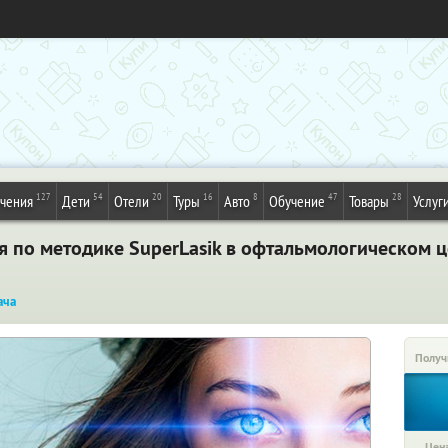
127
54
20
16
8
47
28
ечения
Дети
Отели
Туры
Авто
Обучение
Товары
Услуг
я по методике SuperLasik в офтальмологическом 
ача
Получ
Цена