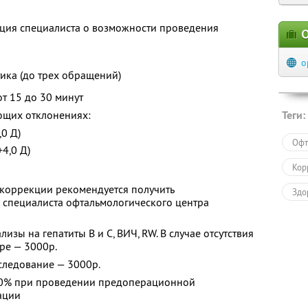
ция специалиста о возможности проведения
О
o
ика (до трех обращений)
т 15 до 30 минут
ющих отклонениях:
Теги:
,0 Д)
Офт
+4,0 Д)
Кор
коррекции рекомендуется получить
Здо
 специалиста офтальмологического центра
изы на гепатиты В и С, ВИЧ, RW. В случае отсутствия
ре — 3000р.
следование — 3000р.
 50% при проведении предоперационной
ации