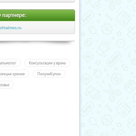
 партнере:
phtalmos.ru
альмолог
Консультации у врача
рекция зрения
ПолучиКупон
ровье