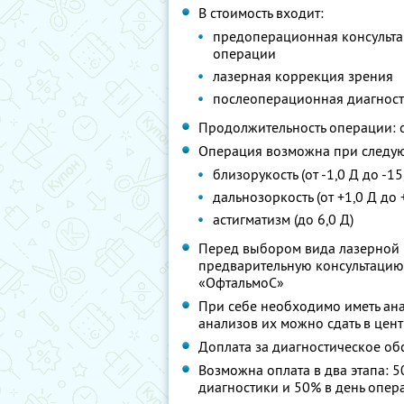
В стоимость входит:
предоперационная консульта
операции
лазерная коррекция зрения
послеоперационная диагност
Продолжительность операции: о
Операция возможна при следу
близорукость (от -1,0 Д до -15
дальнозоркость (от +1,0 Д до 
астигматизм (до 6,0 Д)
Перед выбором вида лазерной 
предварительную консультацию
«ОфтальмоС»
При себе необходимо иметь анал
анализов их можно сдать в цент
Доплата за диагностическое об
Возможна оплата в два этапа:
диагностики и 50% в день опер