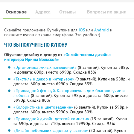
Основное
Адреса
Отзывы
Вопросы по акции
Скачайте приложение КупиКупона для
IOS
или
Android
и
покажите купон с экрана смартфона. Это удобно :)
ЧТО ВЫ ПОЛУЧИТЕ ПО КУПОНУ
Обучение дизайну и декору от
«Онлайн-школы дизайна
интерьера Ирины Вольской»
«Эргономика жилых помещений»
(8 занятий). Купон за 588р.
и доплата: 600р. вместо 6990р. Скидка 83%
«Текстиль и декор в интерьере»
(9 занятий). Купон за 588р. и
доплата: 600р. вместо 6990р. Скидка 83%
«Прикладной фэншуй. Как привлечь в дом благополучие и
любовь»
(8 занятий). Купон за 598р. и доплата: 600р. вместо
5990р. Скидка 80%
«Колористика и цветоведение»
(6 занятий). Купон за 598р. и
доплата: 600р. вместо 5990р. Скидка 80%
«Прикладной дизайн детской комнаты»
(15 занятий). Купон
за 690р. и доплата: 710р. вместо 19990р. Скидка 93%
«Дизайн небольших садовых участков»
(20 занятий). Купон