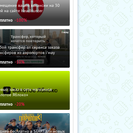
змещение вашей вакансии на 30
й на сайте HeadHunter
сплатно
-100%
ой трансфер от сервиса заказа
нсферов из аэропортов i'way
сплатно
-10%
вый заказ в сети магазинов
олотое Яблоко»
сплатно
-20%
дней бесплатно в START для новых