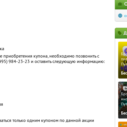
О
o
Д
ка
Бро
е приобретения купона, необходимо позвонить с
пол
(495) 984-23-23
и оставить следующую информацию:
Пу
Бе
Бро
ино
ля
Пу
Бе
ваться только одним купоном по данной акции