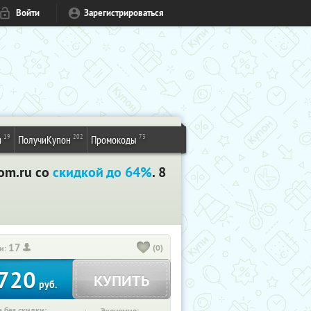
Войти
Зарегистрироваться
19
202
73
и
ПолучиКупон
Промокоды
om.ru со
скидкой до 64%
. 8
17
(0)
и:
720
КУПИТЬ
руб.
 без скидки: