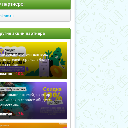
 партнере:
nkom.ru
ругие акции партнера
нирование отеля для всех
ьзователей сервиса «Яндекс
тешествия»
сплатно
-10%
нирование отелей, квартир и
го жилья в сервисе «Яндекс
тешествия»
сплатно
-12%