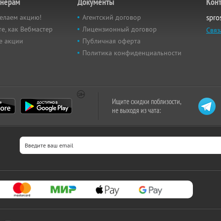
тнёрам
Документы
Кон
елаем акцию!
Агентский договор
spro
е, как Вебмастер
Лицензионный договор
Связ
е акции
Публичная оферта
Политика конфиденциальности
Ищите скидки поблизости,
не выходя из чата: