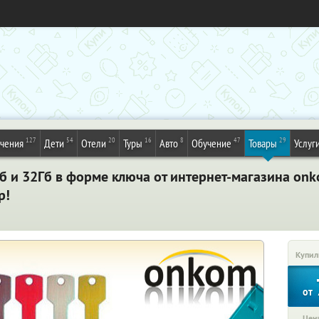
127
54
20
16
8
47
29
ечения
Дети
Отели
Туры
Авто
Обучение
Товары
Услуг
 и 32Гб в форме ключа от интернет-магазина onk
р!
Купил
от
Цена