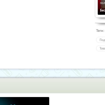
по
Бе
Теги:
Под
Тов