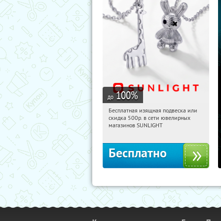
100
%
до
Бесплатная изящная подвеска или
04:53:26
Получили:
74
скидка 500р. в сети ювелирных
Россия
магазинов SUNLIGHT
Бесплатно