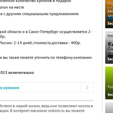
иченное количество купонов в подарок
упон на месте
Бе
тся с другими специальными предложениями
шк
Бе
кой области и в Санкт-Петербург осуществляется 2-
0р.
оссии: 2-14 дней, стоимость доставки - 400р.
Ра
«Э
 вы также можете уточнить по телефону компании:
Бе
 2013 включительно
Кур
ся купоном
Бе
ством в нашей жизни, ведь они позволяют носить в
ции. В интернет-магазине onkom.ru вы можете