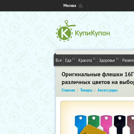
Москва
32
91
81
Все
Еда
Красота
Здоровье
Развл
Оригинальные флешки 16Гб
различных цветов на выбо
Главная
Товары
Аксессуары