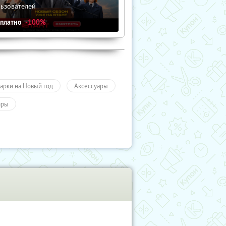
льзователей
сплатно
-100%
арки на Новый год
Аксессуары
ары