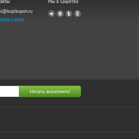
такты
Мы в Соцсетях
si@kupikupon.ru
аться с нами