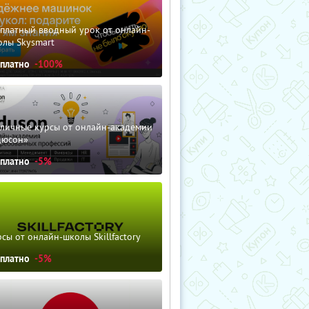
сплатный вводный урок от онлайн-
олы Skysmart
сплатно
-100%
зличные курсы от онлайн-академии
дюсон»
сплатно
-5%
сы от онлайн-школы Skillfactory
сплатно
-5%