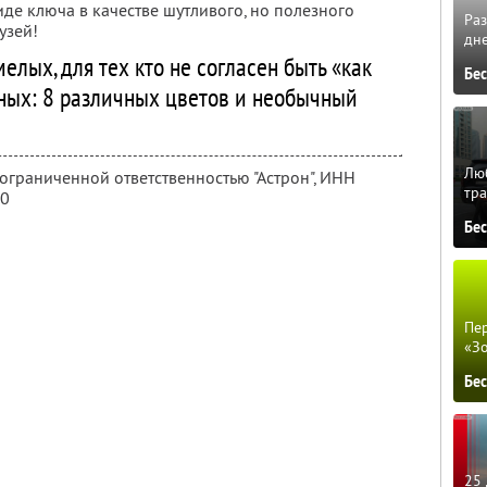
де ключа в качестве шутливого, но полезного
Ра
узей!
дне
елых, для тех кто не согласен быть «как
Бе
рных: 8 различных цветов и необычный
Люб
 ограниченной ответственностью "Астрон",
ИНН
тра
20
Бе
Пер
«З
Бе
25 