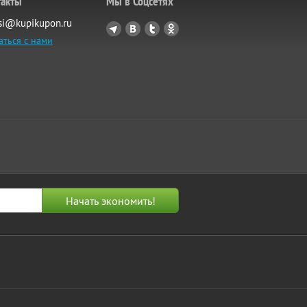
такты
Мы в Соцсетях
si@kupikupon.ru
аться с нами