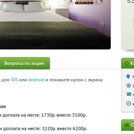
6
Вопросы по акции
К
а для
IOS
или
Android
и покажите купон с экрана
кве
 и доплата на месте: 1730р. вместо 3100р.
О
 и доплата на месте: 3220р. вместо 6200р.