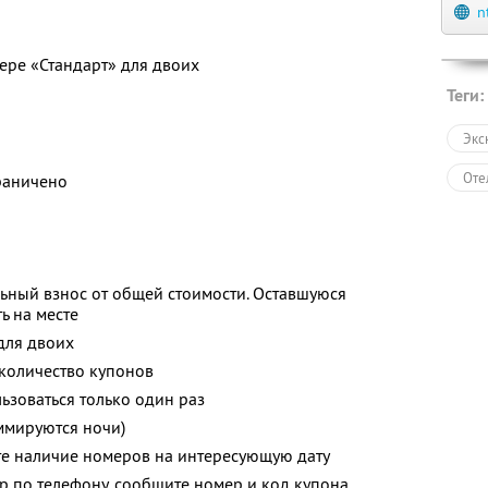
n
ере «Стандарт» для двоих
Теги:
Экс
Оте
раничено
ьный взнос от общей стоимости. Оставшуюся
ь на месте
для двоих
количество купонов
зоваться только один раз
ммируются ночи)
те наличие номеров на интересующую дату
р по телефону, сообщите номер и код купона,