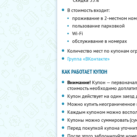
Скидка 35%
В стоимость входит:
проживание в 2-местном ном
пользование парковкой
Wi-Fi
обслуживание в номерах
Количество мест по купонам ог
Группа «ВКонтакте»
КАК РАБОТАЕТ КУПОН
Внимание!
Купон — первоначал
стоимость необходимо доплатит
Купон действует на один заезд 
Можно купить неограниченное 
Каждым купоном можно восполь
Купоны можно суммировать (су
Перед покупкой купона уточни
После этого забронируйте номе