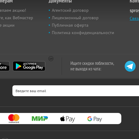
тнёрам
Документы
Кон
елаем акцию!
Агентский договор
spro
е, как Вебмастер
Лицензионный договор
Связ
е акции
Публичная оферта
Политика конфиденциальности
Ищите скидки поблизости,
не выходя из чата: