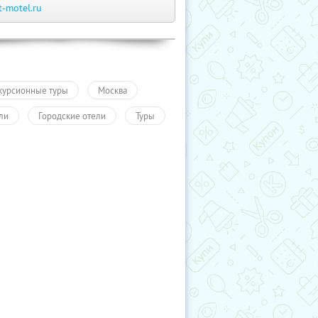
t-motel.ru
курсионные туры
Москва
ли
Городские отели
Туры