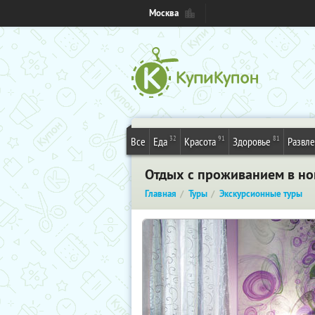
Москва
32
91
81
Все
Еда
Красота
Здоровье
Развл
Отдых с проживанием в ном
Главная
Туры
Экскурсионные туры