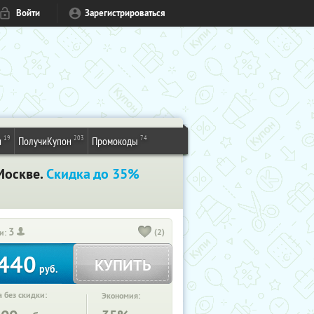
Войти
Зарегистрироваться
19
203
74
и
ПолучиКупон
Промокоды
Москве.
Скидка до 35%
3
(2)
и:
440
КУПИТЬ
руб.
 без скидки:
Экономия: