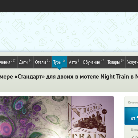
127
54
21
16
8
47
29
ечения
Дети
Отели
Туры
Авто
Обучение
Товары
Услуг
ере «Стандарт» для двоих в мотеле Night Train в 
Купил
от
Цена