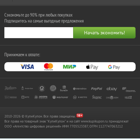
Сэкономьте до 90% при любых покупках
Подпишитесь на самые выгодные предложения
Принимаем к оплате:
2010-2026 © КупиКупон. Все права защищены.
Все права на товарный знак "КупиКупон" и на сайт www.kupikupon.ru принадлежат
OOO «Агентство цифровых решений» ИНН 7705523387, ОГРН 1127747063212