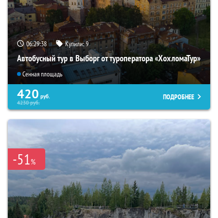
06:29:37
Купили:
9
Автобусный тур в Выборг от туроператора «ХохломаТур»
Сенная площадь
420
ПОДРОБНЕЕ
руб.
4230
руб.
-51
%