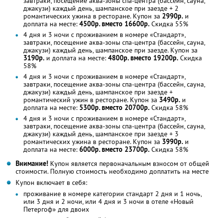
завтраки, посещение аква-зоны спа-центра (бассейн, сауна,
джакузи) каждый день, шампанское при заезде + 2
романтических ужина в ресторане. Купон за
2990р.
и
доплата на месте:
4500р. вместо 16600р.
Скидка 55%
4 дня и 3 ночи с проживанием в номере «Стандарт»,
завтраки, посещение аква-зоны спа-центра (бассейн, сауна,
джакузи) каждый день, шампанское при заезде. Купон за
3190р.
и доплата на месте:
4800р. вместо 19200р.
Скидка
58%
4 дня и 3 ночи с проживанием в номере «Стандарт»,
завтраки, посещение аква-зоны спа-центра (бассейн, сауна,
джакузи) каждый день, шампанское при заезде +
романтический ужин в ресторане. Купон за
3490р.
и
доплата на месте:
5300р. вместо 20700р.
Скидка 58%
4 дня и 3 ночи с проживанием в номере «Стандарт»,
завтраки, посещение аква-зоны спа-центра (бассейн, сауна,
джакузи) каждый день, шампанское при заезде + 3
романтических ужина в ресторане. Купон за
3990р.
и
доплата на месте:
6000р. вместо 23700р.
Скидка 58%
Внимание!
Купон является первоначальным взносом от общей
стоимости. Полную стоимость необходимо доплатить на месте
Купон включает в себя:
проживание в номере категории стандарт 2 дня и 1 ночь,
или 3 дня и 2 ночи, или 4 дня и 3 ночи в отеле «Новый
Петергоф» для двоих