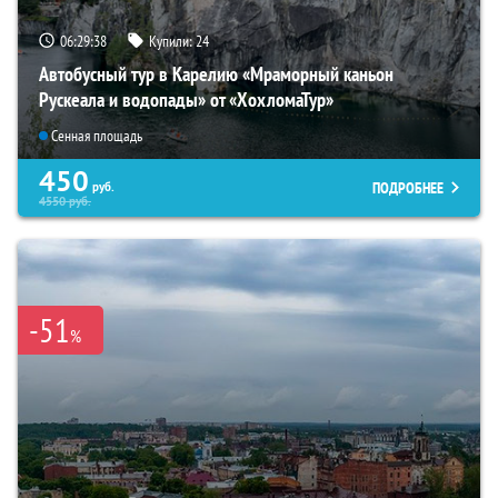
06:29:37
Купили:
24
Автобусный тур в Карелию «Мраморный каньон
Рускеала и водопады» от «ХохломаТур»
Сенная площадь
450
ПОДРОБНЕЕ
руб.
4550
руб.
-51
%