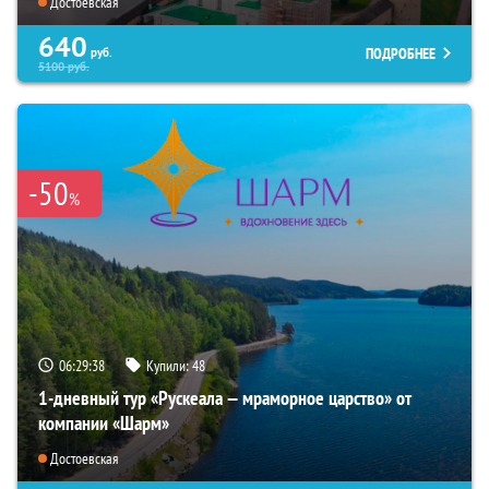
Достоевская
640
ПОДРОБНЕЕ
руб.
5100
руб.
-50
%
06:29:37
Купили:
48
1-дневный тур «Рускеала — мраморное царство» от
компании «Шарм»
Достоевская