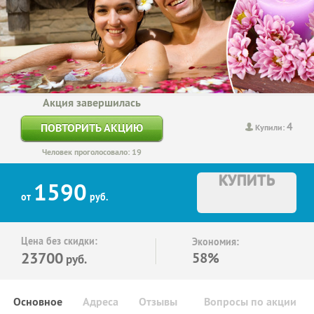
Акция завершилась
4
ПОВТОРИТЬ АКЦИЮ
Купили:
Человек проголосовало: 19
КУПИТЬ
1590
от
руб.
Цена без скидки:
Экономия:
23700
58%
руб.
Основное
Адреса
Отзывы
Вопросы по акции