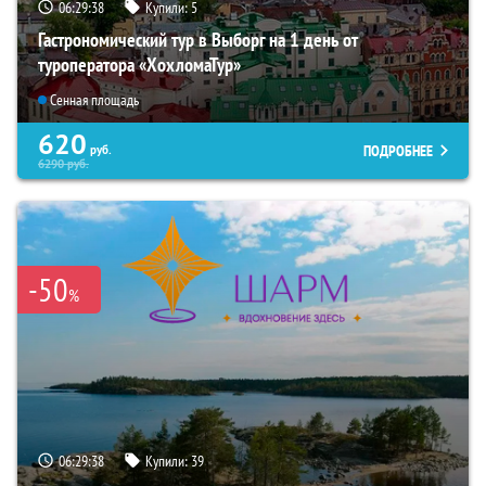
06:29:37
Купили:
5
Гастрономический тур в Выборг на 1 день от
туроператора «ХохломаТур»
Сенная площадь
620
ПОДРОБНЕЕ
руб.
6290
руб.
-50
%
06:29:37
Купили:
39