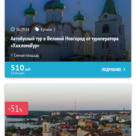
06:29:37
Купили:
2
Автобусный тур в Великий Новгород от туроператора
«ХохломаТур»
Сенная площадь
510
ПОДРОБНЕЕ
руб.
5190
руб.
-51
%