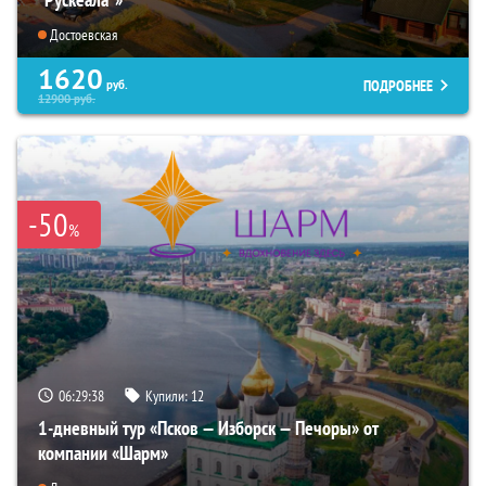
Достоевская
1620
ПОДРОБНЕЕ
руб.
12900
руб.
-50
%
06:29:37
Купили:
12
1-дневный тур «Псков — Изборск — Печоры» от
компании «Шарм»