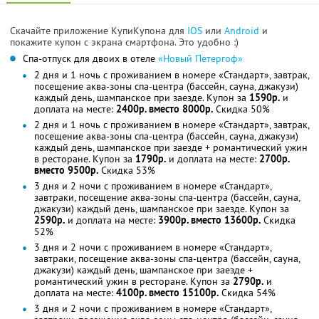
Скачайте приложение КупиКупона для
IOS
или
Android
и
покажите купон с экрана смартфона. Это удобно :)
Спа-отпуск для двоих в отеле
«Новый Петергоф»
2 дня и 1 ночь с проживанием в номере «Стандарт», завтрак,
посещение аква-зоны спа-центра (бассейн, сауна, джакузи)
каждый день, шампанское при заезде. Купон за
1590р.
и
доплата на месте:
2400р. вместо 8000р.
Скидка 50%
2 дня и 1 ночь с проживанием в номере «Стандарт», завтрак,
посещение аква-зоны спа-центра (бассейн, сауна, джакузи)
каждый день, шампанское при заезде + романтический ужин
в ресторане. Купон за
1790р.
и доплата на месте:
2700р.
вместо 9500р.
Скидка 53%
3 дня и 2 ночи с проживанием в номере «Стандарт»,
завтраки, посещение аква-зоны спа-центра (бассейн, сауна,
джакузи) каждый день, шампанское при заезде. Купон за
2590р.
и доплата на месте:
3900р. вместо 13600р.
Скидка
52%
3 дня и 2 ночи с проживанием в номере «Стандарт»,
завтраки, посещение аква-зоны спа-центра (бассейн, сауна,
джакузи) каждый день, шампанское при заезде +
романтический ужин в ресторане. Купон за
2790р.
и
доплата на месте:
4100р. вместо 15100р.
Скидка 54%
3 дня и 2 ночи с проживанием в номере «Стандарт»,