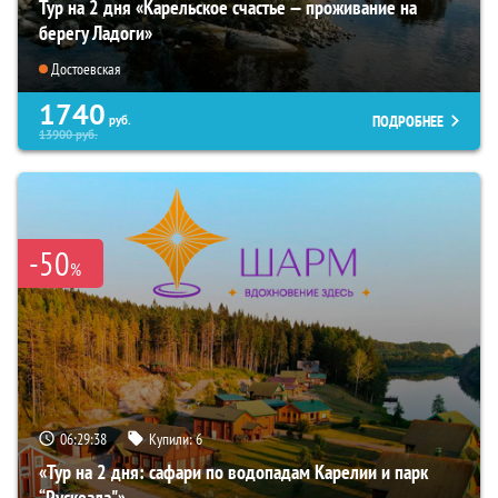
Тур на 2 дня «Карельское счастье — проживание на
берегу Ладоги»
Достоевская
1740
ПОДРОБНЕЕ
руб.
13900
руб.
-50
%
06:29:37
Купили:
6
«Тур на 2 дня: сафари по водопадам Карелии и парк
“Рускеала"»