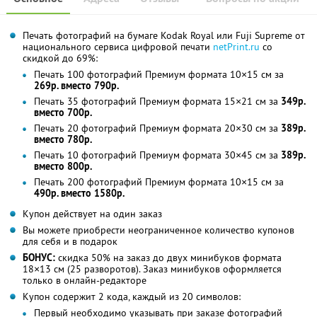
Печать фотографий на бумаге Kodak Royal или Fuji Supreme от
национального сервиса цифровой печати
netPrint.ru
со
скидкой до 69%:
Печать 100 фотографий Премиум формата 10×15 см за
269р. вместо 790р.
Печать 35 фотографий Премиум формата 15×21 см за
349р.
вместо 700р.
Печать 20 фотографий Премиум формата 20×30 см за
389р.
вместо 780р.
Печать 10 фотографий Премиум формата 30×45 см за
389р.
вместо 800р.
Печать 200 фотографий Премиум формата 10×15 см за
490р. вместо 1580р.
Купон действует на один заказ
Вы можете приобрести неограниченное количество купонов
для себя и в подарок
БОНУС:
скидка 50% на заказ до двух минибуков формата
18×13 см (25 разворотов). Заказ минибуков оформляется
только в онлайн-редакторе
Купон содержит 2 кода, каждый из 20 символов:
Первый необходимо указывать при заказе фотографий