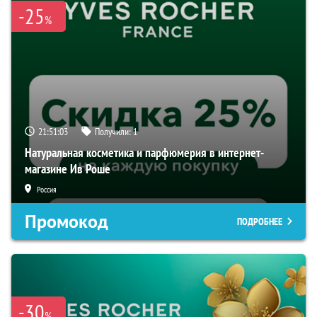
-25
%
21:51:02
Получили:
1
Натуральная косметика и парфюмерия в интернет-
магазине Ив Роше
Россия
Промокод
ПОДРОБНЕЕ
-30
%