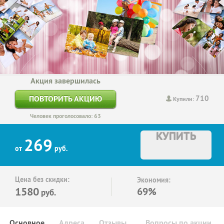
Акция завершилась
710
ПОВТОРИТЬ АКЦИЮ
Купили:
Человек проголосовало: 63
КУПИТЬ
269
от
руб.
Цена без скидки:
Экономия:
1580
69%
руб.
Основное
Адреса
Отзывы
Вопросы по акции