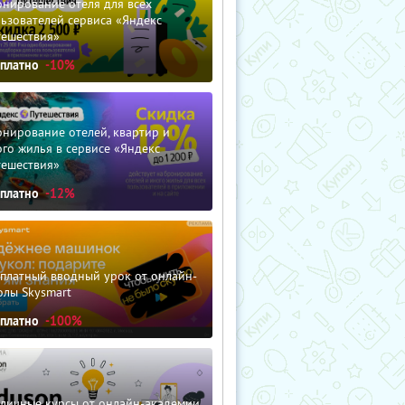
нирование отеля для всех
ьзователей сервиса «Яндекс
тешествия»
сплатно
-10%
нирование отелей, квартир и
го жилья в сервисе «Яндекс
тешествия»
сплатно
-12%
сплатный вводный урок от онлайн-
олы Skysmart
сплатно
-100%
зличные курсы от онлайн-академии