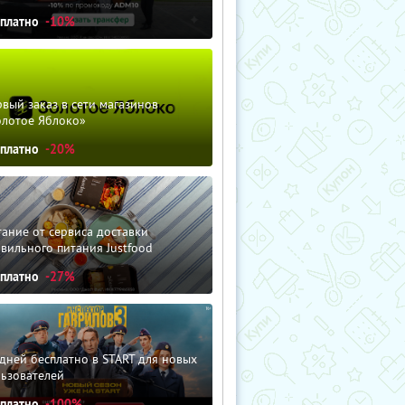
сплатно
-10%
вый заказ в сети магазинов
олотое Яблоко»
сплатно
-20%
ание от сервиса доставки
вильного питания Justfood
сплатно
-27%
дней бесплатно в START для новых
льзователей
сплатно
-100%