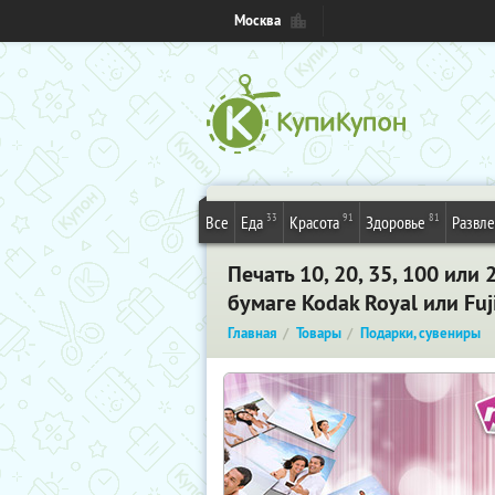
Москва
33
91
81
Все
Еда
Красота
Здоровье
Развл
Печать 10, 20, 35, 100 ил
бумаге Kodak Royal или Fuj
Главная
Товары
Подарки, сувениры