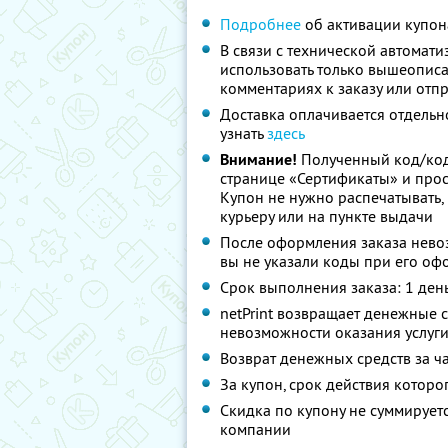
Подробнее
об активации купон
В связи с технической автомат
использовать только вышеописа
комментариях к заказу или отпр
Доставка оплачивается отдельн
узнать
здесь
Внимание!
Полученный код/код
странице «Сертификаты» и просл
Купон не нужно распечатывать,
курьеру или на пункте выдачи
После оформления заказа невоз
вы не указали коды при его о
Срок выполнения заказа: 1 ден
netPrint возвращает денежные с
невозможности оказания услуг
Возврат денежных средств за ч
За купон, срок действия которо
Скидка по купону не суммируе
компании