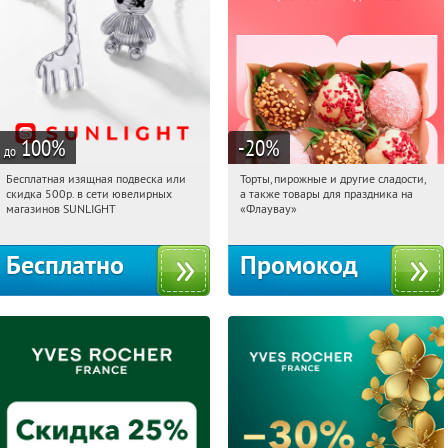
100
%
-20
%
до
Бесплатная изящная подвеска или
Торты, пирожные и другие сладости,
14:09:11
Получили:
74
14:09:11
Получили:
6
скидка 500р. в сети ювелирных
а также товары для праздника на
Россия
Россия
магазинов SUNLIGHT
«Флаувау»
Бесплатно
Промокод