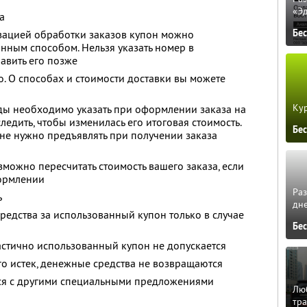
«Э
а
Бе
изацией обработки заказов купон можно
нным способом. Нельзя указать номер в
авить его позже
о. О способах и стоимости доставки вы можете
Кур
ы необходимо указать при оформлении заказа на
едить, чтобы изменилась его итоговая стоимость.
Бе
 не нужно предъявлять при получении заказа
можно пересчитать стоимость вашего заказа, если
формлении
Ра
ь
дне
редства за использованный купон только в случае
Бе
и
астично использованный купон не допускается
го истек, денежные средства не возвращаются
тся с другими специальными предложениями
Люб
тра