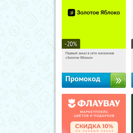
-20
%
Первый заказ в сети магазинов
14:09:11
Получи первым!
«Золотое Яблоко»
Россия
Промокод