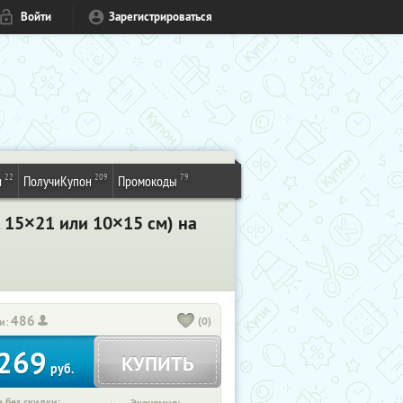
Войти
Зарегистрироваться
22
209
79
и
ПолучиКупон
Промокоды
, 15×21 или 10×15 см) на
486
(0)
и:
269
КУПИТЬ
руб.
 без скидки: