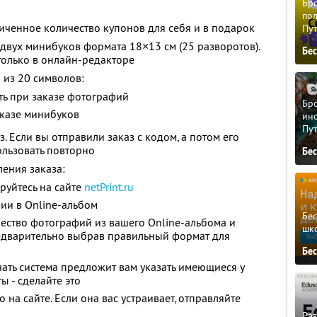
Бро
пол
ченное количество купонов для себя и в подарок
Пу
двух минибуков формата 18×13 см (25 разворотов).
Бе
только в онлайн-редакторе
 из 20 символов:
ь при заказе фотографий
Бро
аказе минибуков
ино
Пу
. Если вы отправили заказ с кодом, а потом его
ользовать повторно
Бе
ения заказа:
руйтесь на сайте
netPrint.ru
ии в Online-альбом
Бе
ество фотографий из вашего Online-альбома и
шк
редварительно выбрав правильный формат для
Бе
ать система предложит вам указать имеющиеся у
ы - сделайте это
 на сайте. Если она вас устраивает, отправляйте
Ра