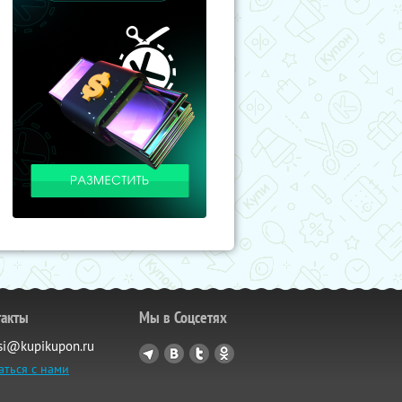
такты
Мы в Соцсетях
si@kupikupon.ru
аться с нами