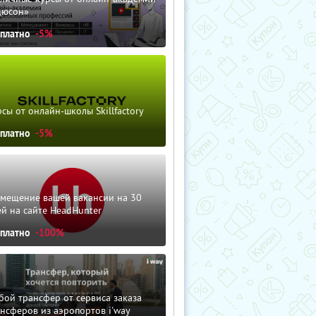
дюсон»
сплатно
-5%
сы от онлайн-школы Skillfactory
сплатно
-5%
змещение вашей вакансии на 30
й на сайте HeadHunter
сплатно
-100%
ой трансфер от сервиса заказа
нсферов из аэропортов i'way