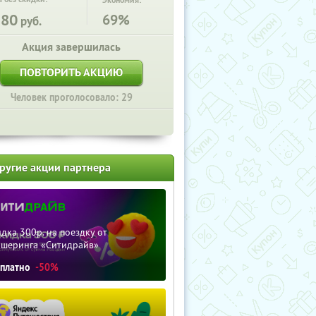
Экономия:
580
69%
руб.
Акция завершилась
ПОВТОРИТЬ АКЦИЮ
Человек проголосовало: 29
ругие акции партнера
дка 300р. на поездку от
ршеринга «Ситидрайв»
сплатно
-50%