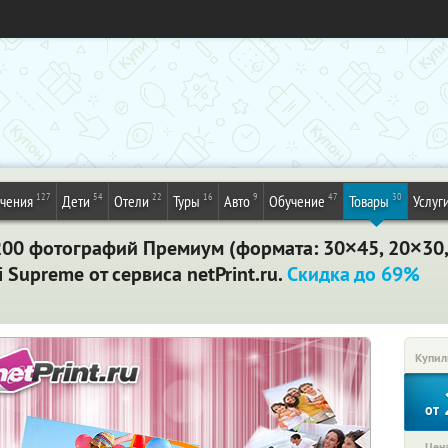
127
54
22
16
9
47
30
ечения
Дети
Отели
Туры
Авто
Обучение
Товары
Услуг
и 200 фотографий Премиум (формата: 30×45, 20×30
i Supreme от сервиса netPrint.ru.
Скидка до 69%
Купил
от
Цена