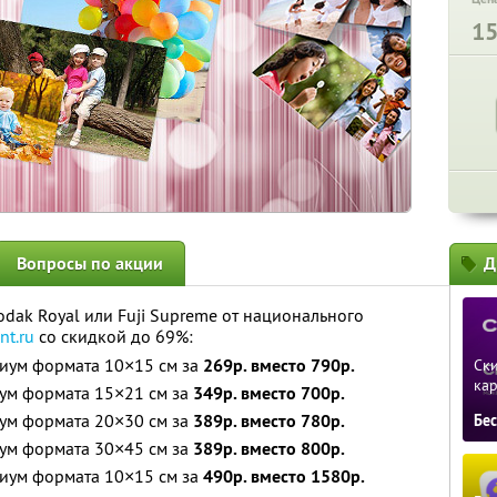
1
Вопросы по акции
Д
odak Royal или Fuji Supreme от национального
nt.ru
со скидкой до 69%:
иум формата 10×15 см за
269р. вместо 790р.
Ски
ка
ум формата 15×21 см за
349р. вместо 700р.
ум формата 20×30 см за
389р. вместо 780р.
Бе
ум формата 30×45 см за
389р. вместо 800р.
иум формата 10×15 см за
490р. вместо 1580р.