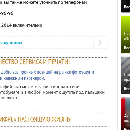
 вы также можете уточнить по телефонам
Бе
1-96-96
а 2014 включительно
Пер
«З
ся купоном
Бе
ЕСТВО СЕРВИСА И ПЕЧАТИ!
ru добилась прочных позиций на рынке фотоуслуг и
Пит
 и надежным партнером.
пра
рафий вы сможете зафиксировать свои
Бе
тобумаге и в любой момент ощутить под пальцами
прошлого!
25 
ЦИФРЕ» НАСТОЯЩУЮ ЖИЗНЬ!
по
Бе