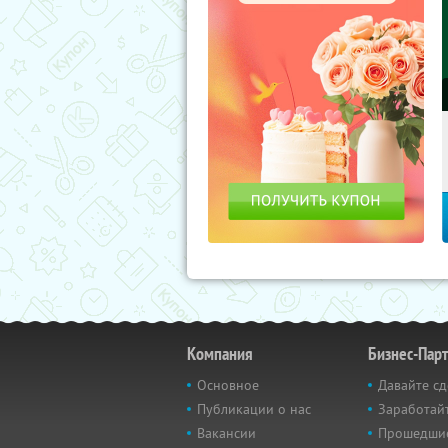
Компания
Бизнес-Пар
Основное
Давайте сд
Публикации о нас
Заработайт
Вакансии
Прошедши