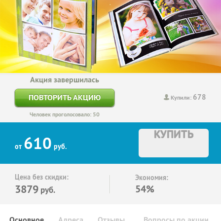
Акция завершилась
678
ПОВТОРИТЬ АКЦИЮ
Купили:
Человек проголосовало: 50
КУПИТЬ
610
от
руб.
Цена без скидки:
Экономия:
3879
54%
руб.
Основное
Адреса
Отзывы
Вопросы по акции