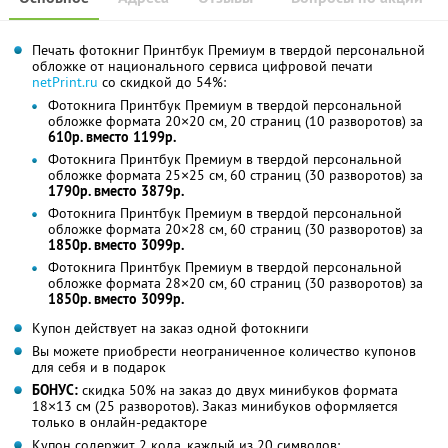
Печать фотокниг Принтбук Премиум в твердой персональной
обложке от национального сервиса цифровой печати
netPrint.ru
со скидкой до 54%:
Фотокнига Принтбук Премиум в твердой персональной
обложке формата 20×20 см, 20 страниц (10 разворотов) за
610р. вместо 1199р.
Фотокнига Принтбук Премиум в твердой персональной
обложке формата 25×25 см, 60 страниц (30 разворотов) за
1790р. вместо 3879р.
Фотокнига Принтбук Премиум в твердой персональной
обложке формата 20×28 см, 60 страниц (30 разворотов) за
1850р. вместо 3099р.
Фотокнига Принтбук Премиум в твердой персональной
обложке формата 28×20 см, 60 страниц (30 разворотов) за
1850р. вместо 3099р.
Купон действует на заказ одной фотокниги
Вы можете приобрести неограниченное количество купонов
для себя и в подарок
БОНУС:
скидка 50% на заказ до двух минибуков формата
18×13 см (25 разворотов). Заказ минибуков оформляется
только в онлайн-редакторе
Купон содержит 2 кода, каждый из 20 символов: