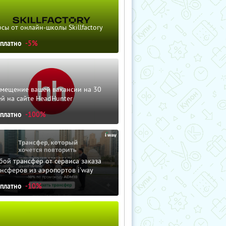
сы от онлайн-школы Skillfactory
сплатно
-5%
змещение вашей вакансии на 30
й на сайте HeadHunter
сплатно
-100%
ой трансфер от сервиса заказа
нсферов из аэропортов i'way
сплатно
-10%