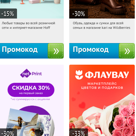
-15
%
-30
%
Любые товары во всей розничной
Обувь, одежда и сумки для всей
11:08:25
Получили:
83
11:08:25
Получили:
32
сети и интернет-магазине Hoff
семьи в магазине kari на Wildberries
Москва, 1-й Волоколамский проезд,
Россия
10с1
Промокод
Промокод
-30
%
-33
%