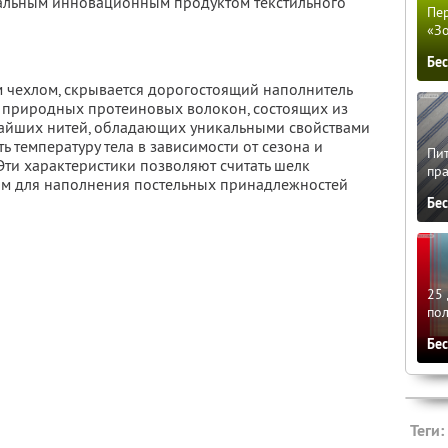
альным инновационным продуктом текстильного
Пер
«З
Бе
 чехлом, скрывается дорогостоящий наполнитель
- природных протеиновых волокон, состоящих из
айших нитей, обладающих уникальными свойствами
ь температуру тела в зависимости от сезона и
Пит
ти характеристики позволяют считать шелк
пра
м для наполнения постельных принадлежностей
Бе
25 
по
Бе
Теги: