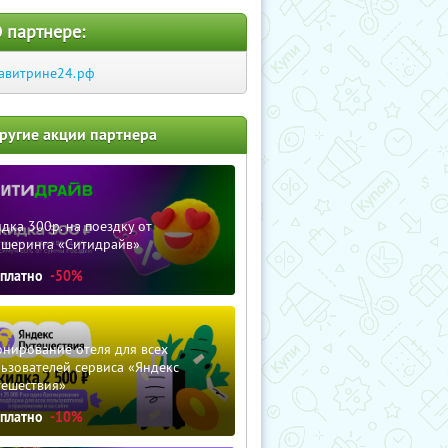
 партнере:
авитрине24.рф
ругие акции партнера
дка 300р. на поездку от
ршеринга «Ситидрайв»
сплатно
-50%
нирование отеля для всех
ьзователей сервиса «Яндекс
тешествия»
сплатно
-10%