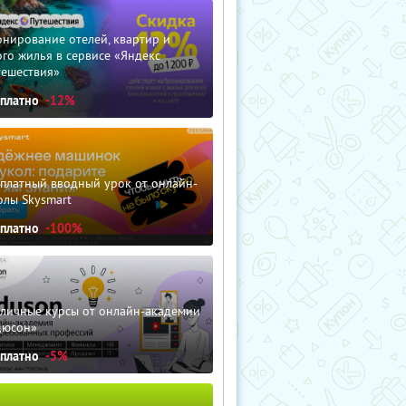
нирование отелей, квартир и
го жилья в сервисе «Яндекс
тешествия»
сплатно
-12%
сплатный вводный урок от онлайн-
олы Skysmart
сплатно
-100%
зличные курсы от онлайн-академии
дюсон»
сплатно
-5%