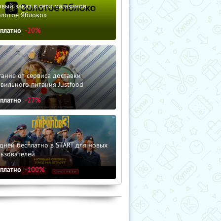
вый заказ в сети магазинов
олотое Яблоко»
сплатно
-20%
ание от сервиса доставки
вильного питания Justfood
сплатно
-27%
дней бесплатно в START для новых
льзователей
сплатно
-100%