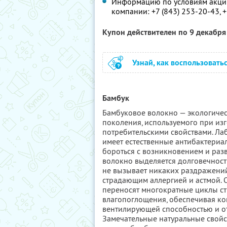
Информацию по условиям акции
компании:
+7 (843) 253-20-43,
+
Купон действителен по 9 декабр
Узнай, как воспользовать
Бамбук
Бамбуковое волокно — экологичес
поколения, используемого при из
потребительскими свойствами. Ла
имеет естественные антибактери
бороться с возникновением и раз
волокно выделяется долговечност
не вызывает никаких раздражений
страдающим аллергией и астмой. 
переносят многократные циклы ст
влагопоглощения, обеспечивая ко
вентилирующей способностью и от
Замечательные натуральные свой