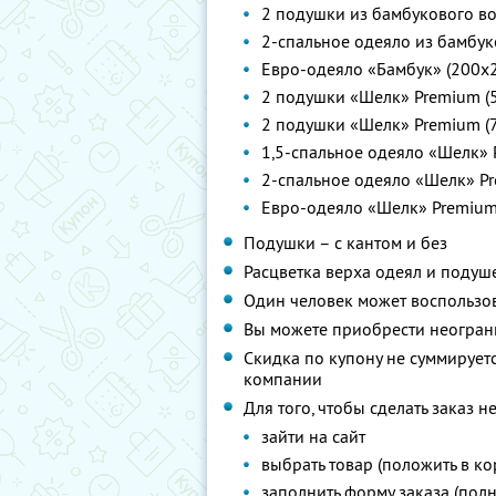
2 подушки из бамбукового во
2-спальное одеяло из бамбук
Евро-одеяло «Бамбук» (200x2
2 подушки «Шелк» Premium (5
2 подушки «Шелк» Premium (7
1,5-спальное одеяло «Шелк»
2-спальное одеяло «Шелк» P
Евро-одеяло «Шелк» Premium
Подушки – с кантом и без
Расцветка верха одеял и подуш
Один человек может воспользо
Вы можете приобрести неогран
Скидка по купону не суммируе
компании
Для того, чтобы сделать заказ 
зайти на сайт
выбрать товар (положить в ко
заполнить форму заказа (полн