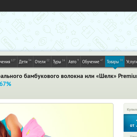
127
54
22
16
9
47
30
ечения
Дети
Отели
Туры
Авто
Обучение
Товары
Услуг
рального бамбукового волокна или «Шелк» Premiu
 67%
Купил
от
Цена