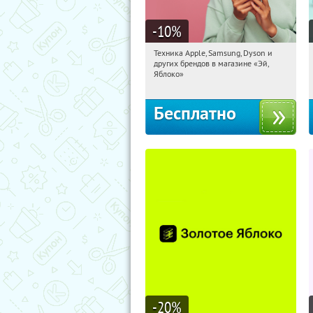
-10
%
Техника Apple, Samsung, Dyson и
11:08:25
Получи первым!
других брендов в магазине «Эй,
Багратионовская
Яблоко»
Бесплатно
-20
%