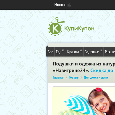
Москва
33
91
81
Все
Еда
Красота
Здоровье
Развл
Подушки и одеяла из нату
«Навитрине24».
Скидка до
Главная
Товары
Для дома и дачи