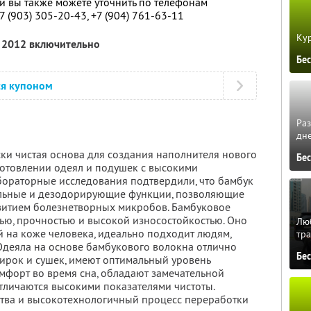
 вы также можете уточнить по телефонам
7 (903) 305-20-43,
+7 (904) 761-63-11
Кур
я 2012 включительно
Бе
ся купоном
Ра
дне
ки чистая основа для создания наполнителя нового
Бе
готовлении одеял и подушек с высокими
бораторные исследования подтвердили, что бамбук
альные и дезодорирующие функции, позволяющие
витием болезнетворных микробов. Бамбуковое
ью, прочностью и высокой износостойкостью. Оно
Люб
 на коже человека, идеально подходит людям,
тра
Одеяла на основе бамбукового волокна отлично
Бе
ирок и сушек, имеют оптимальный уровень
мфорт во время сна, обладают замечательной
личаются высокими показателями чистоты.
ства и высокотехнологичный процесс переработки