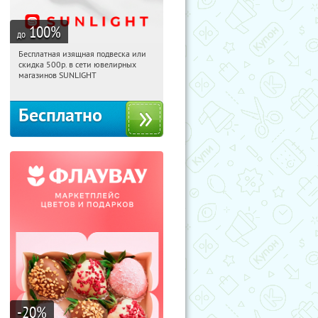
100
%
до
Бесплатная изящная подвеска или
11:08:25
Получили:
74
скидка 500р. в сети ювелирных
Россия
магазинов SUNLIGHT
Бесплатно
-20
%