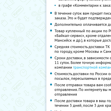
в графе «Комментарии к заказ
В течение суток вам придет пи
заказа. Это и будет подтвержден
Дополнительно оплачивается д
Товар купленный по акции по Р
«Байкал-сервис», кроме отдален
Мансийск и др.), в которые дос
Средняя стоимость доставки ТК 
по городу, кроме Москвы и Санк
Сроки доставки, в зависимости о
11 суток. Более точную информ
компании
транспортной компа
Стоимость доставки по России 
посылок, пересылаемых в преде
После отправки товара вам соо
отправления. По интернету вы 
отправления
После доставки товара в ваш го
течении 3 дней, после 3 дня хра