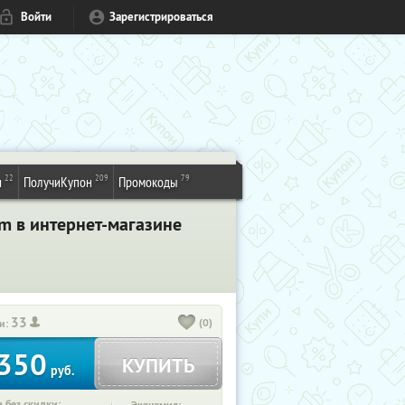
Войти
Зарегистрироваться
22
209
79
и
ПолучиКупон
Промокоды
m в интернет-магазине
33
(0)
и:
350
КУПИТЬ
руб.
 без скидки: