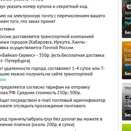
у» указать номер купона и секретный код.
Бро
сьмо на электронную почту с перечислением вашего
ино
ием того, что заказ принят
Пу
оставка
Бе
оссии доставляется транспортной компанией
ных городов (Хабаровск, Иркутск, Ханты -
тавка осуществляется Почтой России
«Байкал-Сервис» - 350р. (есть бесплатная доставка
Бе
т -Петербурга)
шк
т удаленности города, составляют 1-4 суток или 7-
ацию можно получить на сайте транспортной
Бе
нии
определяется согласно тарифам на отправку
лах РФ. Средняя стоимость 250р.-300р.
бщат посредством e-mail почтовый идентификатор
Ра
можете отследить прохождение почтового
«Э
Бе
род принять/забрать груз без доплат вы можете в
нение платное (около 200р. в сутки)