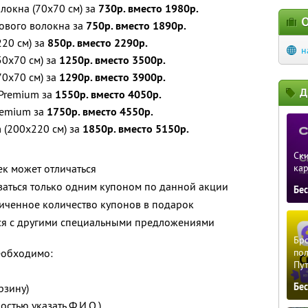
локна (70x70 см) за
730р. вместо 1980р.
О
ового волокна за
750р. вместо 1890р.
20 см) за
850р. вместо 2290р.
н
0х70 см) за
1250р. вместо 3500р.
0х70 см) за
1290р. вместо 3900р.
Д
 Premium за
1550р. вместо 4050р.
remium за
1750р. вместо 4550р.
 (200x220 см) за
1850р. вместо 5150р.
Ски
ек может отличаться
ка
ваться только одним купоном по данной акции
Бе
иченное количество купонов в подарок
тся с другими специальными предложениями
Бро
необходимо:
пол
Пу
Бе
рзину)
остью указать Ф.И.О.)