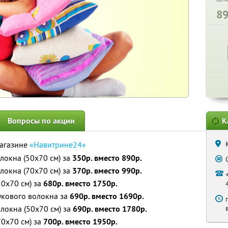
8
Вопросы по акции
К
магазине
«Навитрине24»
локна (50х70 см) за
350р. вместо 890р.
локна (70х70 см) за
370р. вместо 990р.
0х70 см) за
680р. вместо 1750р.
укового волокна за
690р. вместо 1690р.
локна (50x70 см) за
690р. вместо 1780р.
0х70 см) за
700р. вместо 1950р.