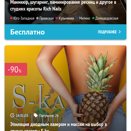
Маникюр, шугаринг, ламинирование ресниц и другое в
студиях красоты Rich Nails
Юго-Западная
Пражская
Кузьминки
Митино
Домодедовская
Бесплатно
ПОДРОБНЕЕ
-90
%
14:01:01
Получили:
26
Эпиляция диодным лазером и массаж на выбор в
студии красоты S-ka