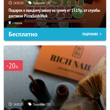
14:01:01
Получили:
197
Подарок к каждому заказу на сумму от 1519р. от службы
доставки PizzaSushiWok
г. Москва
Бесплатно
ПОДРОБНЕЕ
-20
%
14:01:01
Получили:
193