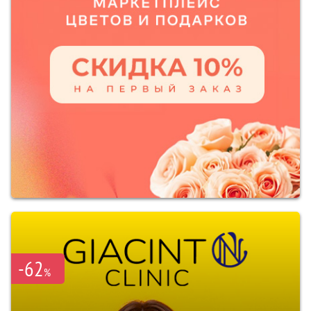
-62
%